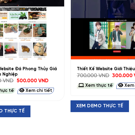
+
Website Đá Phong Thủy Giá
Thiết Kế Website Giới Thiệu
n Nghiệp
Giá
700.000
VND
300.000
gốc
Giá
Giá
00
VND
500.000
VND
là:
gốc
hiện
Xem thực tế
Xem c
700.000 VN
là:
tại
hực tế
Xem chi tiết
1.200.000 VND.
là:
500.000 VND.
XEM DEMO THỰC TẾ
O THỰC TẾ