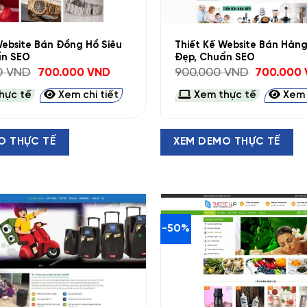
+
Website Bán Đồng Hồ Siêu
Thiết Kế Website Bán Hàn
ẩn SEO
Đẹp, Chuẩn SEO
Giá
Giá
Giá
00
VND
700.000
VND
900.000
VND
700.000
gốc
hiện
gốc
là:
tại
là:
hực tế
Xem chi tiết
Xem thực tế
Xem c
1.500.000 VND.
là:
900.000 VN
700.000 VND.
O THỰC TẾ
XEM DEMO THỰC TẾ
-50%