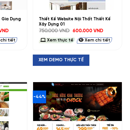
+
g Gia Dụng
Thiết Kế Website Nội Thất Thiết Kế
Xây Dựng 01
Giá
Giá
Giá
VND
750.000
VND
600.000
VND
hiện
gốc
hiện
tại
là:
tại
hi tiết
Xem thực tế
Xem chi tiết
D.
là:
750.000 VND.
là:
700.000 VND.
600.000 VND.
XEM DEMO THỰC TẾ
-44%