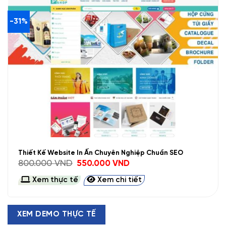
-31%
Thiết Kế Website In Ấn Chuyên Nghiệp Chuẩn SEO
Giá
Giá
800.000
VND
550.000
VND
gốc
hiện
là:
tại
Xem thực tế
Xem chi tiết
800.000 VND.
là:
550.000 VND.
XEM DEMO THỰC TẾ