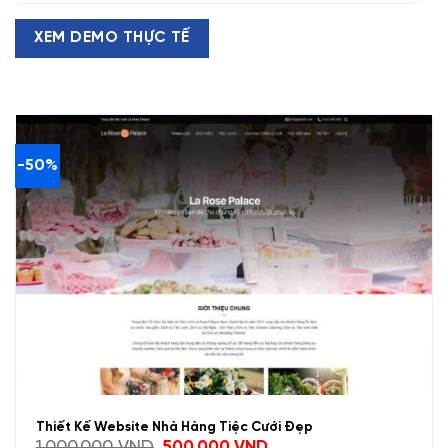
XEM DEMO THỰC TẾ
-50%
Thiết Kế Website Nhà Hàng Tiệc Cưới Đẹp
Giá
Giá
1.000.000
VND
500.000
VND