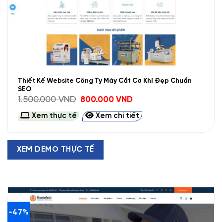
Thiết Kế Website Công Ty Máy Cắt Cơ Khí Đẹp Chuẩn
SEO
Giá
Giá
1.500.000
VND
800.000
VND
gốc
hiện
là:
tại
Xem thực tế
Xem chi tiết
1.500.000 VND.
là:
800.000 VND.
XEM DEMO THỰC TẾ
-47%