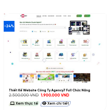
-24%
Thiết Kế Website Công Ty Agency7 Full Chức Năng
Giá
Giá
2.500.000
VND
1.900.000
VND
gốc
hiện
là:
tại
Xem thực tế
Xem chi tiết
2.500.000 VND.
là:
1.900.000 VND.