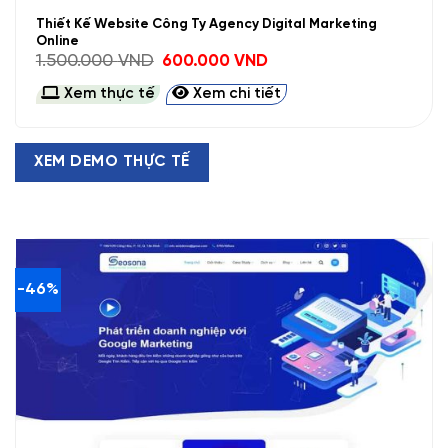
Thiết Kế Website Công Ty Agency Digital Marketing
Online
Giá
Giá
1.500.000
VND
600.000
VND
gốc
hiện
là:
tại
Xem thực tế
Xem chi tiết
1.500.000 VND.
là:
600.000 VND.
XEM DEMO THỰC TẾ
-46%