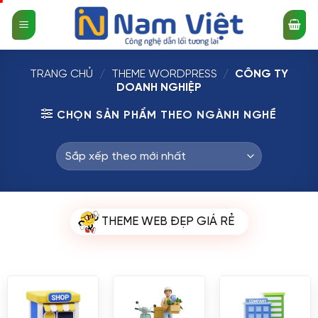
Bỏ
qua
nội
dung
TRANG CHỦ
/
THEME WORDPRESS
/
CÔNG TY
DOANH NGHIỆP
CHỌN SẢN PHẨM THEO NGÀNH NGHỀ
THEME WEB ĐẸP GIÁ RẺ