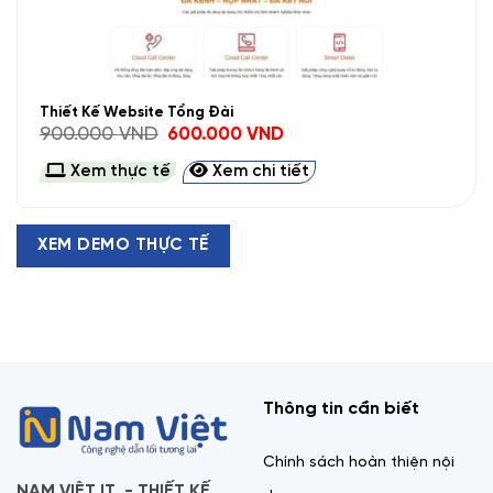
Thiết Kế Website Tổng Đài
Giá
Giá
900.000
VND
600.000
VND
gốc
hiện
là:
tại
Xem thực tế
Xem chi tiết
900.000 VND.
là:
600.000 VND.
XEM DEMO THỰC TẾ
Thông tin cần biết
Chính sách hoàn thiện nội
NAM VIỆT IT - THIẾT KẾ