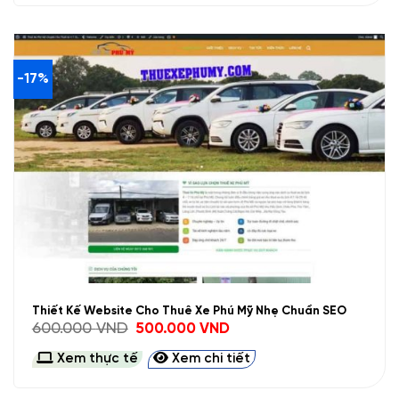
-17%
Thiết Kế Website Cho Thuê Xe Phú Mỹ Nhẹ Chuẩn SEO
Giá
Giá
600.000
VND
500.000
VND
gốc
hiện
là:
tại
Xem thực tế
Xem chi tiết
600.000 VND.
là:
500.000 VND.