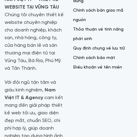
dung
WEBSITE TẠI VŨNG TÀU
Chính sách bàn giao mã
Chúng tôi chuyên thiết kế
nguồn
website chuyên nghiệp
Thỏa thuận về tính năng
cho doanh nghiệp, khách
sạn, nhà hàng, công ty,
phát sinh
cửa hàng bán lẻ và sàn
Quy định chung về lưu trữ
thương mại điện tử tại
Chính sách bảo mật
Vũng Tàu, Bà Rịa, Phú Mỹ
Điều khoản về tên miền
và Tân Thành.
Với đội ngũ tận tâm và
giàu kinh nghiệm,
Nam
Việt IT & Agency
cam kết
mang đến giải pháp thiết
kế web tối ưu, giao diện
đẹp mắt, chuẩn SEO, chi
phí hợp lý, giúp doanh
nghiệp tạo dựng hình ảnh