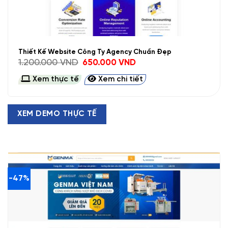
Thiết Kế Website Công Ty Agency Chuẩn Đẹp
Giá
Giá
1.200.000
VND
650.000
VND
gốc
hiện
là:
tại
Xem thực tế
Xem chi tiết
1.200.000 VND.
là:
650.000 VND.
XEM DEMO THỰC TẾ
-47%