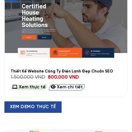
Thiết Kế Website Công Ty Điện Lạnh Đẹp Chuẩn SEO
Giá
Giá
1.500.000
VND
800.000
VND
gốc
hiện
là:
tại
Xem thực tế
Xem chi tiết
1.500.000 VND.
là:
800.000 VND.
XEM DEMO THỰC TẾ