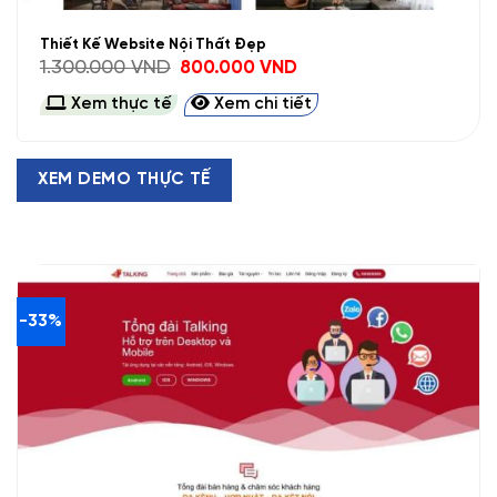
Thiết Kế Website Nội Thất Đẹp
Giá
Giá
1.300.000
VND
800.000
VND
gốc
hiện
là:
tại
Xem thực tế
Xem chi tiết
1.300.000 VND.
là:
800.000 VND.
XEM DEMO THỰC TẾ
-33%