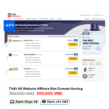
-60%
Thiết Kế Website Affiliate Bán Domain Hosting
Giá
Giá
750.000
VND
300.000
VND
gốc
hiện
là:
tại
Xem thực tế
Xem chi tiết
750.000 VND.
là:
300.000 VND.