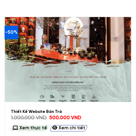
-50%
Thiết Kế Website Bán Trà
Giá
Giá
1.000.000
VND
500.000
VND
gốc
hiện
là:
tại
Xem thực tế
Xem chi tiết
1.000.000 VND.
là:
500.000 VND.