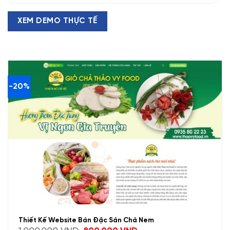
XEM DEMO THỰC TẾ
-20%
Thiết Kế Website Bán Đặc Sản Chả Nem
Giá
Giá