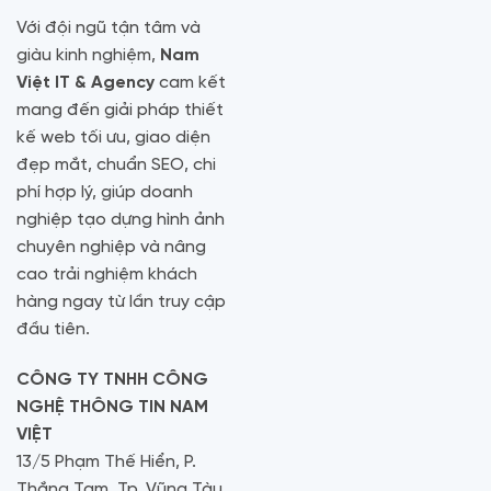
Với đội ngũ tận tâm và
giàu kinh nghiệm,
Nam
Việt IT & Agency
cam kết
mang đến giải pháp thiết
kế web tối ưu, giao diện
đẹp mắt, chuẩn SEO, chi
phí hợp lý, giúp doanh
nghiệp tạo dựng hình ảnh
chuyên nghiệp và nâng
cao trải nghiệm khách
hàng ngay từ lần truy cập
đầu tiên.
CÔNG TY TNHH CÔNG
NGHỆ THÔNG TIN NAM
VIỆT
13/5 Phạm Thế Hiển, P.
Thắng Tam, Tp. Vũng Tàu