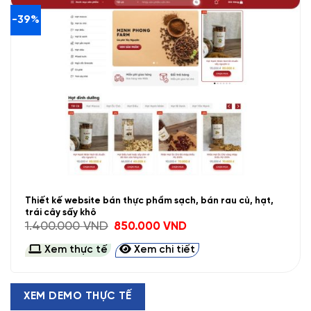
-39%
Thiết kế website bán thực phẩm sạch, bán rau củ, hạt,
trái cây sấy khô
Giá
Giá
1.400.000
VND
850.000
VND
gốc
hiện
là:
tại
Xem thực tế
Xem chi tiết
1.400.000 VND.
là:
850.000 VND.
XEM DEMO THỰC TẾ