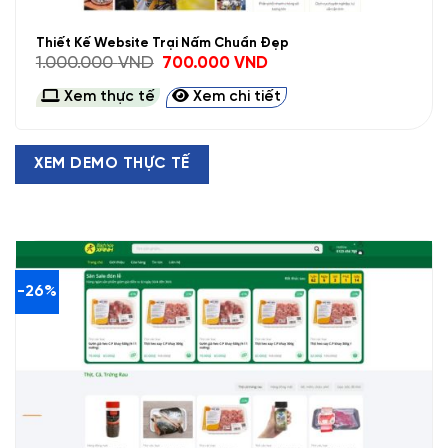
Thiết Kế Website Trại Nấm Chuẩn Đẹp
Giá
Giá
1.000.000
VND
700.000
VND
gốc
hiện
là:
tại
Xem thực tế
Xem chi tiết
1.000.000 VND.
là:
700.000 VND.
XEM DEMO THỰC TẾ
-26%