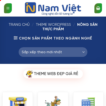
Bỏ
qua
nội
dung
TRANG CHỦ
/
THEME WORDPRESS
/
NÔNG SẢN
THỰC PHẨM
CHỌN SẢN PHẨM THEO NGÀNH NGHỀ
THEME WEB ĐẸP GIÁ RẺ