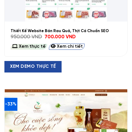
Thiết Kế Website Bán Rau Quả, Thịt Cá Chuẩn SEO
Giá
Giá
950.000
VND
700.000
VND
gốc
hiện
là:
tại
Xem thực tế
Xem chi tiết
950.000 VND.
là:
700.000 VND.
XEM DEMO THỰC TẾ
-33%