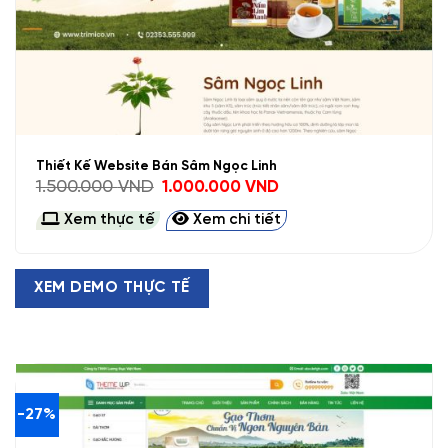
Thiết Kế Website Bán Sâm Ngọc Linh
Giá
Giá
1.500.000
VND
1.000.000
VND
gốc
hiện
là:
tại
Xem thực tế
Xem chi tiết
1.500.000 VND.
là:
1.000.000 VND.
XEM DEMO THỰC TẾ
-27%