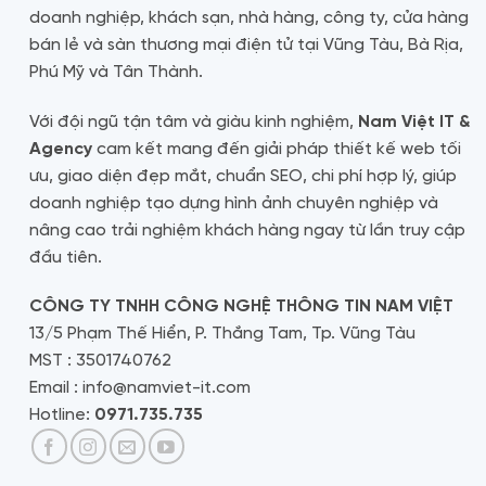
doanh nghiệp, khách sạn, nhà hàng, công ty, cửa hàng
bán lẻ và sàn thương mại điện tử tại Vũng Tàu, Bà Rịa,
Phú Mỹ và Tân Thành.
Với đội ngũ tận tâm và giàu kinh nghiệm,
Nam Việt IT &
Agency
cam kết mang đến giải pháp thiết kế web tối
ưu, giao diện đẹp mắt, chuẩn SEO, chi phí hợp lý, giúp
doanh nghiệp tạo dựng hình ảnh chuyên nghiệp và
nâng cao trải nghiệm khách hàng ngay từ lần truy cập
đầu tiên.
CÔNG TY TNHH CÔNG NGHỆ THÔNG TIN NAM VIỆT
13/5 Phạm Thế Hiển, P. Thắng Tam, Tp. Vũng Tàu
MST : 3501740762
Email : info@namviet-it.com
Hotline:
0971.735.735