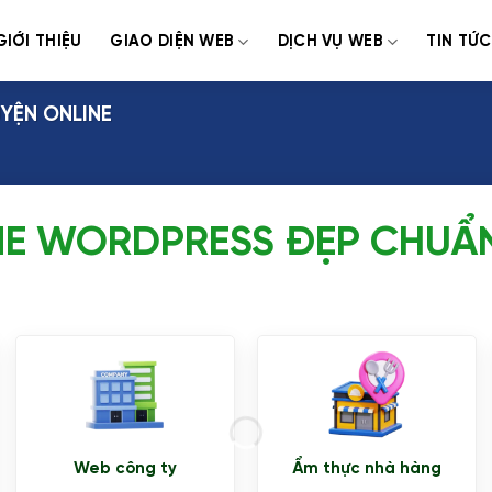
GIỚI THIỆU
GIAO DIỆN WEB
DỊCH VỤ WEB
TIN TỨC
YỆN ONLINE
E WORDPRESS ĐẸP CHUẨ
Web công ty
Ẩm thực nhà hàng