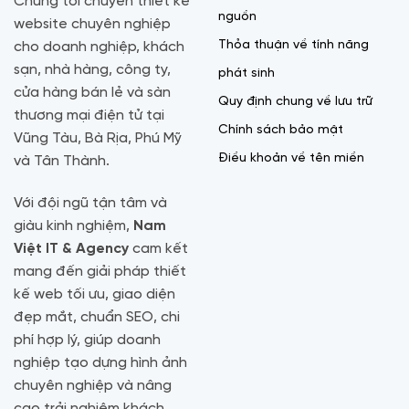
Chúng tôi chuyên thiết kế
nguồn
website chuyên nghiệp
Thỏa thuận về tính năng
cho doanh nghiệp, khách
sạn, nhà hàng, công ty,
phát sinh
cửa hàng bán lẻ và sàn
Quy định chung về lưu trữ
thương mại điện tử tại
Chính sách bảo mật
Vũng Tàu, Bà Rịa, Phú Mỹ
Điều khoản về tên miền
và Tân Thành.
Với đội ngũ tận tâm và
giàu kinh nghiệm,
Nam
Việt IT & Agency
cam kết
mang đến giải pháp thiết
kế web tối ưu, giao diện
đẹp mắt, chuẩn SEO, chi
phí hợp lý, giúp doanh
nghiệp tạo dựng hình ảnh
chuyên nghiệp và nâng
cao trải nghiệm khách