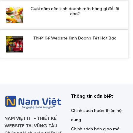
luận
Dịch
Việt
ở
Vụ
IT
Cuối năm nên kinh doanh mặt hàng gì để lãi
Trái
Về
&
cao?
cây
Phòng
Agency
Không
Tết
Chống
có
2025
Lừa
bình
Đảo
luận
Trực
Thiết Kế Website Kinh Doanh Tết Hốt Bạc
ở
Tuyến
Không
Cuối
có
năm
bình
nên
luận
kinh
ở
doanh
Thiết
mặt
Kế
hàng
Website
gì
Kinh
để
Doanh
lãi
Tết
Thông tin cần biết
cao?
Hốt
Bạc
Chính sách hoàn thiện nội
NAM VIỆT IT - THIẾT KẾ
dung
WEBSITE TẠI VŨNG TÀU
Chính sách bàn giao mã