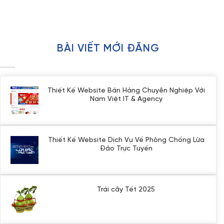
BÀI VIẾT MỚI ĐĂNG
Thiết Kế Website Bán Hàng Chuyên Nghiệp Với
Nam Việt IT & Agency
Không
có
bình
luận
Thiết Kế Website Dịch Vụ Về Phòng Chống Lừa
ở
Đảo Trực Tuyến
Thiết
Không
Kế
có
Website
bình
Bán
luận
Hàng
Trái cây Tết 2025
ở
Chuyên
Không
Thiết
Nghiệp
có
Kế
Với
bình
Website
Nam