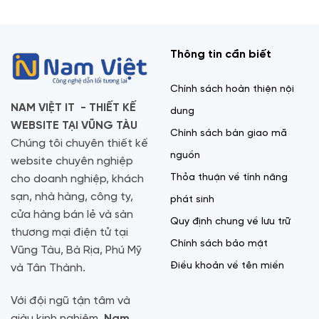
Thông tin cần biết
Chính sách hoàn thiện nội
NAM VIỆT IT - THIẾT KẾ
dung
WEBSITE TẠI VŨNG TÀU
Chính sách bàn giao mã
Chúng tôi chuyên thiết kế
nguồn
website chuyên nghiệp
Thỏa thuận về tính năng
cho doanh nghiệp, khách
sạn, nhà hàng, công ty,
phát sinh
cửa hàng bán lẻ và sàn
Quy định chung về lưu trữ
thương mại điện tử tại
Chính sách bảo mật
Vũng Tàu, Bà Rịa, Phú Mỹ
Điều khoản về tên miền
và Tân Thành.
Với đội ngũ tận tâm và
giàu kinh nghiệm,
Nam