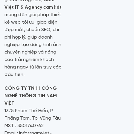
Việt IT & Agency
cam kết
mang đến giải pháp thiết
kế web tối ưu, giao diện
đẹp mắt, chuẩn SEO, chi
phí hợp lý, giúp doanh
nghiệp tạo dựng hình ảnh
chuyên nghiệp và nâng
cao trải nghiệm khách
hàng ngay từ lần truy cập
đầu tiên.
CÔNG TY TNHH CÔNG
NGHỆ THÔNG TIN NAM
VIỆT
13/5 Phạm Thế Hiển, P.
Thắng Tam, Tp. Vũng Tàu
MST : 3501740762
Email : info@namviet-