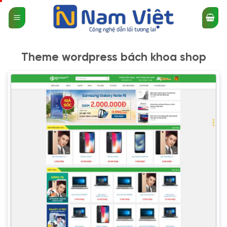
Bỏ
qua
nội
dung
Theme wordpress bách khoa shop