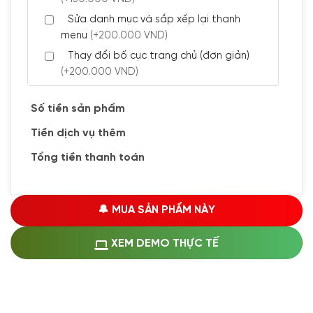
Sửa danh mục và sắp xếp lại thanh
menu
(+200.000 VND)
Thay đổi bố cục trang chủ (đơn giản)
(+200.000 VND)
Đăng 5 bài viết chuẩn seo
(+300.000 VND)
Số tiền sản phẩm
Tiền dịch vụ thêm
🔰 CÀI ĐẶT PLUGINS
Tổng tiền thanh toán
Cài đặt plugin theo yêu cầu
(+100.000 VND)
Cài plugin xử lý thanh toán tự động qua
🔔 MUA SẢN PHẨM NÀY
ngân hàng vietcombank, techcombank,
Zalopay, QR code...
(+1.500.000 VND)
XEM DEMO THỰC TẾ
🔰 MUA KÈM DỊCH VỤ
Hosting SSD 1GB
(+1.200.000 VND)
Hosting SSD 2GB
(+1.700.000 VND)