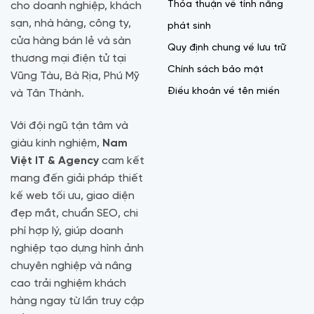
Thỏa thuận về tính năng
cho doanh nghiệp, khách
sạn, nhà hàng, công ty,
phát sinh
cửa hàng bán lẻ và sàn
Quy định chung về lưu trữ
thương mại điện tử tại
Chính sách bảo mật
Vũng Tàu, Bà Rịa, Phú Mỹ
Điều khoản về tên miền
và Tân Thành.
Với đội ngũ tận tâm và
giàu kinh nghiệm,
Nam
Việt IT & Agency
cam kết
mang đến giải pháp thiết
kế web tối ưu, giao diện
đẹp mắt, chuẩn SEO, chi
phí hợp lý, giúp doanh
nghiệp tạo dựng hình ảnh
chuyên nghiệp và nâng
cao trải nghiệm khách
hàng ngay từ lần truy cập