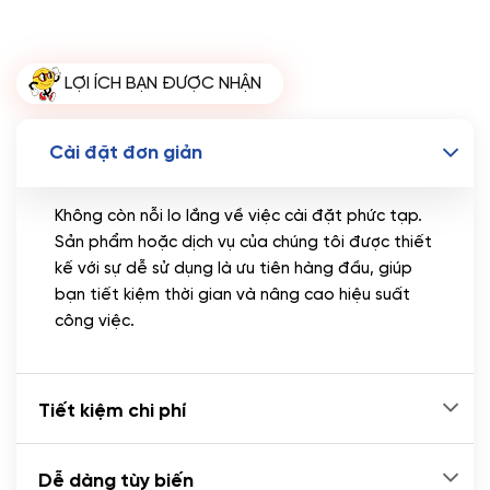
Miễn phí tên miền quốc tế .com .net khi mua
theme kèm hosting trong năm đầu sử dụng dịch vụ
hosting
LỢI ÍCH BẠN ĐƯỢC NHẬN
🔰 MUA KÈM TÊN MIỀN
Tên miền Quốc tế
(+350.000 VND)
Cài đặt đơn giản
Tên miền Việt Nam
(+600.000 VND)
Không còn nỗi lo lắng về việc cài đặt phức tạp.
Sản phẩm hoặc dịch vụ của chúng tôi được thiết
kế với sự dễ sử dụng là ưu tiên hàng đầu, giúp
bạn tiết kiệm thời gian và nâng cao hiệu suất
công việc.
Tiết kiệm chi phí
Dễ dàng tùy biến