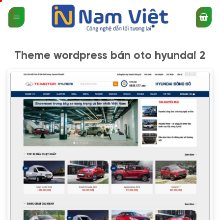
Bỏ
qua
nội
dung
Theme wordpress bán oto hyundai 2