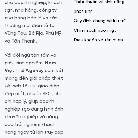
Thỏa thuận về tính năng
cho doanh nghiệp, khách
sạn, nhà hàng, công ty,
phát sinh
cửa hàng bán lẻ và sàn
Quy định chung về lưu trữ
thương mại điện tử tại
Chính sách bảo mật
Vũng Tàu, Bà Rịa, Phú Mỹ
Điều khoản về tên miền
và Tân Thành.
Với đội ngũ tận tâm và
giàu kinh nghiệm,
Nam
Việt IT & Agency
cam kết
mang đến giải pháp thiết
kế web tối ưu, giao diện
đẹp mắt, chuẩn SEO, chi
phí hợp lý, giúp doanh
nghiệp tạo dựng hình ảnh
chuyên nghiệp và nâng
cao trải nghiệm khách
hàng ngay từ lần truy cập