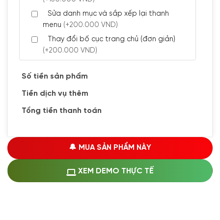
Sửa danh mục và sắp xếp lại thanh
menu
(+200.000 VND)
Thay đổi bố cục trang chủ (đơn giản)
(+200.000 VND)
Đăng 5 bài viết chuẩn seo
(+300.000 VND)
Số tiền sản phẩm
Tiền dịch vụ thêm
🔰 CÀI ĐẶT PLUGINS
Tổng tiền thanh toán
Cài đặt plugin theo yêu cầu
(+100.000 VND)
Cài plugin xử lý thanh toán tự động qua
🔔 MUA SẢN PHẨM NÀY
ngân hàng vietcombank, techcombank,
Zalopay, QR code...
(+1.500.000 VND)
XEM DEMO THỰC TẾ
🔰 MUA KÈM DỊCH VỤ
Hosting SSD 1GB
(+1.200.000 VND)
Hosting SSD 2GB
(+1.700.000 VND)