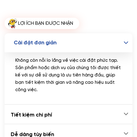
Miễn phí tên miền quốc tế .com .net khi mua
theme kèm hosting trong năm đầu sử dụng dịch vụ
hosting
LỢI ÍCH BẠN ĐƯỢC NHẬN
🔰 MUA KÈM TÊN MIỀN
Tên miền Quốc tế
(+350.000 VND)
Cài đặt đơn giản
Tên miền Việt Nam
(+600.000 VND)
Không còn nỗi lo lắng về việc cài đặt phức tạp.
Sản phẩm hoặc dịch vụ của chúng tôi được thiết
kế với sự dễ sử dụng là ưu tiên hàng đầu, giúp
bạn tiết kiệm thời gian và nâng cao hiệu suất
công việc.
Tiết kiệm chi phí
Dễ dàng tùy biến