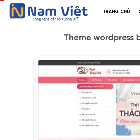
Bỏ
qua
TRANG CHỦ
nội
dung
Theme wordpress bá