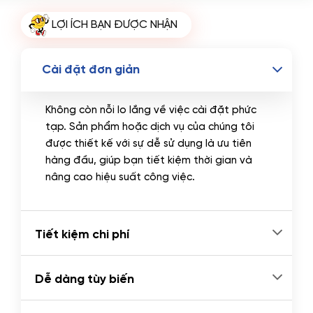
Tên miền Quốc tế
(+350.000 VND)
LỢI ÍCH BẠN ĐƯỢC NHẬN
Tên miền Việt Nam
(+600.000 VND)
Cài đặt đơn giản
Không còn nỗi lo lắng về việc cài đặt phức
tạp. Sản phẩm hoặc dịch vụ của chúng tôi
được thiết kế với sự dễ sử dụng là ưu tiên
hàng đầu, giúp bạn tiết kiệm thời gian và
nâng cao hiệu suất công việc.
Tiết kiệm chi phí
Dễ dàng tùy biến