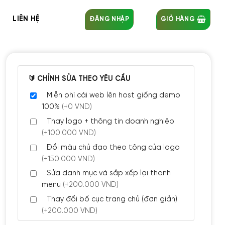
LIÊN HỆ
ĐĂNG NHẬP
GIỎ HÀNG
🔰 CHỈNH SỬA THEO YÊU CẦU
Miễn phí cài web lên host giống demo
100%
(+0 VND)
Thay logo + thông tin doanh nghiệp
(+100.000 VND)
Đổi màu chủ đạo theo tông của logo
(+150.000 VND)
Sửa danh mục và sắp xếp lại thanh
menu
(+200.000 VND)
Thay đổi bố cục trang chủ (đơn giản)
(+200.000 VND)