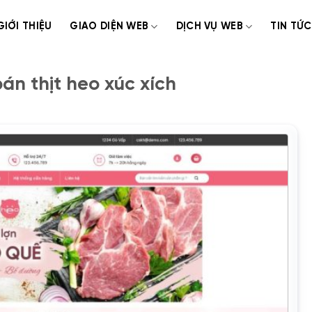
GIỚI THIỆU
GIAO DIỆN WEB
DỊCH VỤ WEB
TIN TỨC
n thịt heo xúc xích