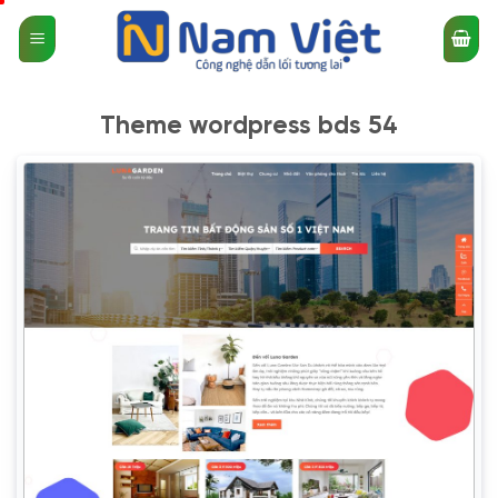
Bỏ
qua
nội
dung
Theme wordpress bds 54