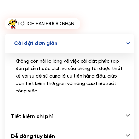
Miễn phí tên miền quốc tế .com .net khi mua
theme kèm hosting trong năm đầu sử dụng dịch vụ
hosting
LỢI ÍCH BẠN ĐƯỢC NHẬN
🔰 MUA KÈM TÊN MIỀN
Tên miền Quốc tế
(+350.000 VND)
Cài đặt đơn giản
Tên miền Việt Nam
(+600.000 VND)
Không còn nỗi lo lắng về việc cài đặt phức tạp.
Sản phẩm hoặc dịch vụ của chúng tôi được thiết
kế với sự dễ sử dụng là ưu tiên hàng đầu, giúp
bạn tiết kiệm thời gian và nâng cao hiệu suất
công việc.
Tiết kiệm chi phí
Dễ dàng tùy biến