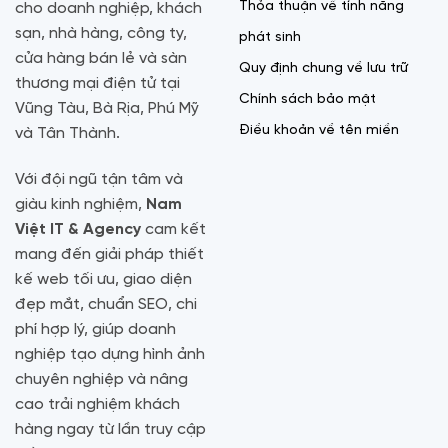
Thỏa thuận về tính năng
cho doanh nghiệp, khách
sạn, nhà hàng, công ty,
phát sinh
cửa hàng bán lẻ và sàn
Quy định chung về lưu trữ
thương mại điện tử tại
Chính sách bảo mật
Vũng Tàu, Bà Rịa, Phú Mỹ
Điều khoản về tên miền
và Tân Thành.
Với đội ngũ tận tâm và
giàu kinh nghiệm,
Nam
Việt IT & Agency
cam kết
mang đến giải pháp thiết
kế web tối ưu, giao diện
đẹp mắt, chuẩn SEO, chi
phí hợp lý, giúp doanh
nghiệp tạo dựng hình ảnh
chuyên nghiệp và nâng
cao trải nghiệm khách
hàng ngay từ lần truy cập