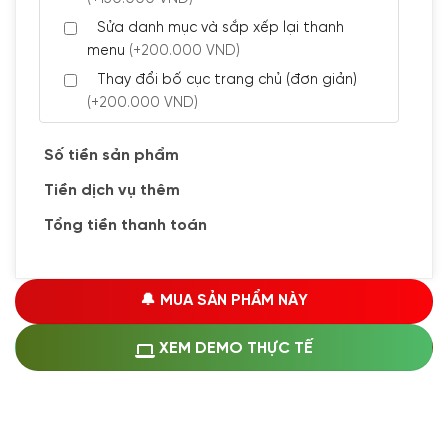
Sửa danh mục và sắp xếp lại thanh
menu
(+200.000 VND)
Thay đổi bố cục trang chủ (đơn giản)
(+200.000 VND)
Đăng 5 bài viết chuẩn seo
(+300.000 VND)
Số tiền sản phẩm
Tiền dịch vụ thêm
🔰 CÀI ĐẶT PLUGINS
Tổng tiền thanh toán
Cài đặt plugin theo yêu cầu
(+100.000 VND)
Cài plugin xử lý thanh toán tự động qua
🔔 MUA SẢN PHẨM NÀY
ngân hàng vietcombank, techcombank,
Zalopay, QR code...
(+1.500.000 VND)
XEM DEMO THỰC TẾ
🔰 MUA KÈM DỊCH VỤ
Hosting SSD 1GB
(+1.200.000 VND)
Hosting SSD 2GB
(+1.700.000 VND)