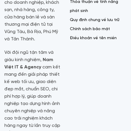
Thỏa thuận về tính năng
cho doanh nghiệp, khách
sạn, nhà hàng, công ty,
phát sinh
cửa hàng bán lẻ và sàn
Quy định chung về lưu trữ
thương mại điện tử tại
Chính sách bảo mật
Vũng Tàu, Bà Rịa, Phú Mỹ
Điều khoản về tên miền
và Tân Thành.
Với đội ngũ tận tâm và
giàu kinh nghiệm,
Nam
Việt IT & Agency
cam kết
mang đến giải pháp thiết
kế web tối ưu, giao diện
đẹp mắt, chuẩn SEO, chi
phí hợp lý, giúp doanh
nghiệp tạo dựng hình ảnh
chuyên nghiệp và nâng
cao trải nghiệm khách
hàng ngay từ lần truy cập