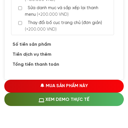
Sửa danh mục và sắp xếp lại thanh
menu
(+200.000 VND)
Thay đổi bố cục trang chủ (đơn giản)
(+200.000 VND)
Đăng 5 bài viết chuẩn seo
(+300.000 VND)
Số tiền sản phẩm
Tiền dịch vụ thêm
🔰 CÀI ĐẶT PLUGINS
Tổng tiền thanh toán
Cài đặt plugin theo yêu cầu
(+100.000 VND)
Cài plugin xử lý thanh toán tự động qua
🔔 MUA SẢN PHẨM NÀY
ngân hàng vietcombank, techcombank,
Zalopay, QR code...
(+1.500.000 VND)
XEM DEMO THỰC TẾ
🔰 MUA KÈM DỊCH VỤ
Hosting SSD 1GB
(+1.200.000 VND)
Hosting SSD 2GB
(+1.700.000 VND)