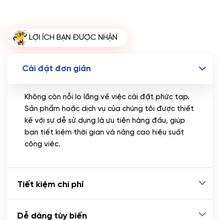
Miễn phí tên miền quốc tế .com .net khi mua
theme kèm hosting trong năm đầu sử dụng dịch vụ
hosting
LỢI ÍCH BẠN ĐƯỢC NHẬN
🔰 MUA KÈM TÊN MIỀN
Tên miền Quốc tế
(+350.000 VND)
Cài đặt đơn giản
Tên miền Việt Nam
(+600.000 VND)
Không còn nỗi lo lắng về việc cài đặt phức tạp.
Sản phẩm hoặc dịch vụ của chúng tôi được thiết
kế với sự dễ sử dụng là ưu tiên hàng đầu, giúp
bạn tiết kiệm thời gian và nâng cao hiệu suất
công việc.
Tiết kiệm chi phí
Dễ dàng tùy biến