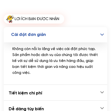
Miễn phí tên miền quốc tế .com .net khi mua
theme kèm hosting trong năm đầu sử dụng dịch vụ
hosting
LỢI ÍCH BẠN ĐƯỢC NHẬN
🔰 MUA KÈM TÊN MIỀN
Tên miền Quốc tế
(+350.000 VND)
Cài đặt đơn giản
Tên miền Việt Nam
(+600.000 VND)
Không còn nỗi lo lắng về việc cài đặt phức tạp.
Sản phẩm hoặc dịch vụ của chúng tôi được thiết
kế với sự dễ sử dụng là ưu tiên hàng đầu, giúp
bạn tiết kiệm thời gian và nâng cao hiệu suất
công việc.
Tiết kiệm chi phí
Dễ dàng tùy biến