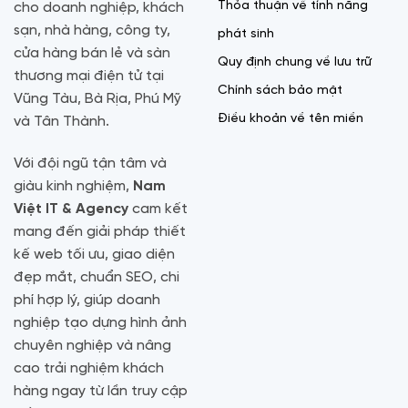
Thỏa thuận về tính năng
cho doanh nghiệp, khách
sạn, nhà hàng, công ty,
phát sinh
cửa hàng bán lẻ và sàn
Quy định chung về lưu trữ
thương mại điện tử tại
Chính sách bảo mật
Vũng Tàu, Bà Rịa, Phú Mỹ
Điều khoản về tên miền
và Tân Thành.
Với đội ngũ tận tâm và
giàu kinh nghiệm,
Nam
Việt IT & Agency
cam kết
mang đến giải pháp thiết
kế web tối ưu, giao diện
đẹp mắt, chuẩn SEO, chi
phí hợp lý, giúp doanh
nghiệp tạo dựng hình ảnh
chuyên nghiệp và nâng
cao trải nghiệm khách
hàng ngay từ lần truy cập