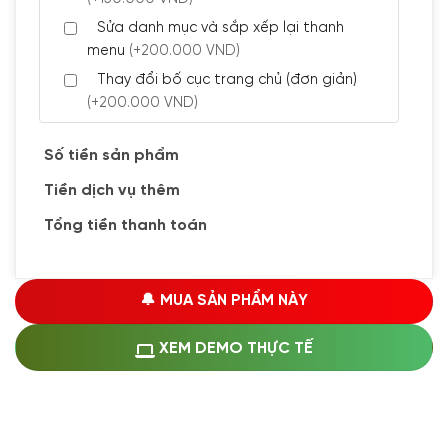
Sửa danh mục và sắp xếp lại thanh
menu
(+200.000 VND)
Thay đổi bố cục trang chủ (đơn giản)
(+200.000 VND)
Đăng 5 bài viết chuẩn seo
(+300.000 VND)
Số tiền sản phẩm
Tiền dịch vụ thêm
🔰 CÀI ĐẶT PLUGINS
Tổng tiền thanh toán
Cài đặt plugin theo yêu cầu
(+100.000 VND)
Cài plugin xử lý thanh toán tự động qua
🔔 MUA SẢN PHẨM NÀY
ngân hàng vietcombank, techcombank,
Zalopay, QR code...
(+1.500.000 VND)
XEM DEMO THỰC TẾ
🔰 MUA KÈM DỊCH VỤ
Hosting SSD 1GB
(+1.200.000 VND)
Hosting SSD 2GB
(+1.700.000 VND)