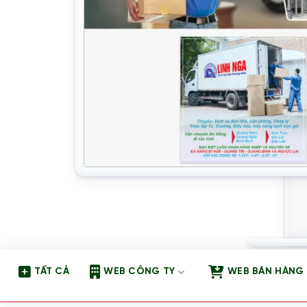
TẤT CẢ
WEB CÔNG TY
WEB BÁN HÀNG