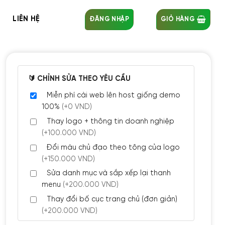
LIÊN HỆ
ĐĂNG NHẬP
GIỎ HÀNG
🔰 CHỈNH SỬA THEO YÊU CẦU
Miễn phí cài web lên host giống demo
100%
(+0 VND)
Thay logo + thông tin doanh nghiệp
(+100.000 VND)
Đổi màu chủ đạo theo tông của logo
(+150.000 VND)
Sửa danh mục và sắp xếp lại thanh
menu
(+200.000 VND)
Thay đổi bố cục trang chủ (đơn giản)
(+200.000 VND)