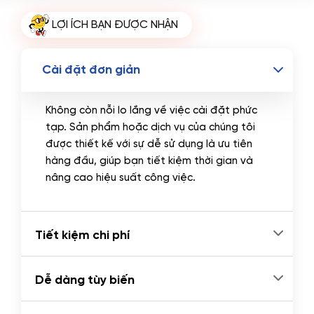
Tên miền Quốc tế
(+350.000 VND)
LỢI ÍCH BẠN ĐƯỢC NHẬN
Tên miền Việt Nam
(+600.000 VND)
Cài đặt đơn giản
Không còn nỗi lo lắng về việc cài đặt phức
tạp. Sản phẩm hoặc dịch vụ của chúng tôi
được thiết kế với sự dễ sử dụng là ưu tiên
hàng đầu, giúp bạn tiết kiệm thời gian và
nâng cao hiệu suất công việc.
Tiết kiệm chi phí
Dễ dàng tùy biến