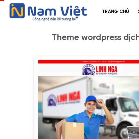
Bỏ
qua
TRANG CHỦ
nội
dung
Theme wordpress dịch