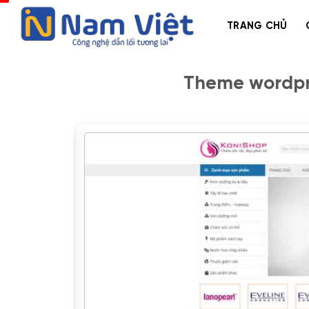
Bỏ
qua
TRANG CHỦ
nội
dung
Theme wordpr