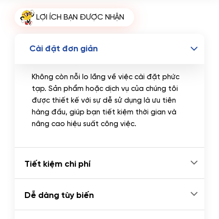
Tên miền Quốc tế
(+350.000 VND)
LỢI ÍCH BẠN ĐƯỢC NHẬN
Tên miền Việt Nam
(+600.000 VND)
Cài đặt đơn giản
Không còn nỗi lo lắng về việc cài đặt phức
tạp. Sản phẩm hoặc dịch vụ của chúng tôi
được thiết kế với sự dễ sử dụng là ưu tiên
hàng đầu, giúp bạn tiết kiệm thời gian và
nâng cao hiệu suất công việc.
Tiết kiệm chi phí
Dễ dàng tùy biến