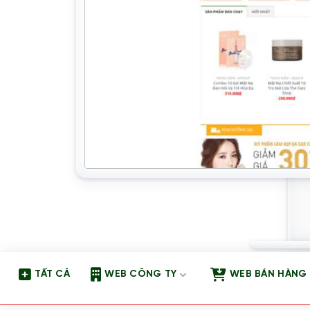
TẤT CẢ
WEB CÔNG TY
WEB BÁN HÀNG