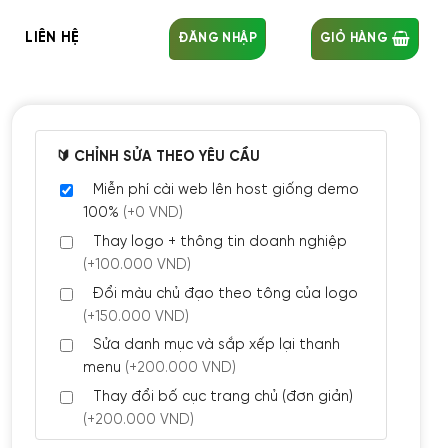
LIÊN HỆ
ĐĂNG NHẬP
GIỎ HÀNG
🔰 CHỈNH SỬA THEO YÊU CẦU
Miễn phí cài web lên host giống demo
100%
(+0 VND)
Thay logo + thông tin doanh nghiệp
(+100.000 VND)
Đổi màu chủ đạo theo tông của logo
(+150.000 VND)
Sửa danh mục và sắp xếp lại thanh
menu
(+200.000 VND)
Thay đổi bố cục trang chủ (đơn giản)
(+200.000 VND)