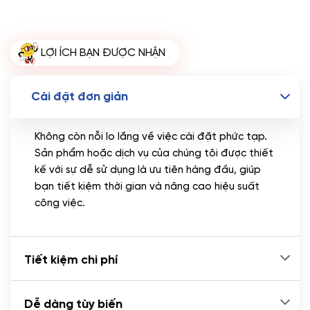
Miễn phí tên miền quốc tế .com .net khi mua
theme kèm hosting trong năm đầu sử dụng dịch vụ
hosting
LỢI ÍCH BẠN ĐƯỢC NHẬN
🔰 MUA KÈM TÊN MIỀN
Tên miền Quốc tế
(+350.000 VND)
Cài đặt đơn giản
Tên miền Việt Nam
(+600.000 VND)
Không còn nỗi lo lắng về việc cài đặt phức tạp.
Sản phẩm hoặc dịch vụ của chúng tôi được thiết
kế với sự dễ sử dụng là ưu tiên hàng đầu, giúp
bạn tiết kiệm thời gian và nâng cao hiệu suất
công việc.
Tiết kiệm chi phí
Dễ dàng tùy biến