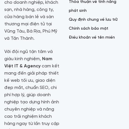
Thỏa thuận về tính năng
cho doanh nghiệp, khách
sạn, nhà hàng, công ty,
phát sinh
cửa hàng bán lẻ và sàn
Quy định chung về lưu trữ
thương mại điện tử tại
Chính sách bảo mật
Vũng Tàu, Bà Rịa, Phú Mỹ
Điều khoản về tên miền
và Tân Thành.
Với đội ngũ tận tâm và
giàu kinh nghiệm,
Nam
Việt IT & Agency
cam kết
mang đến giải pháp thiết
kế web tối ưu, giao diện
đẹp mắt, chuẩn SEO, chi
phí hợp lý, giúp doanh
nghiệp tạo dựng hình ảnh
chuyên nghiệp và nâng
cao trải nghiệm khách
hàng ngay từ lần truy cập