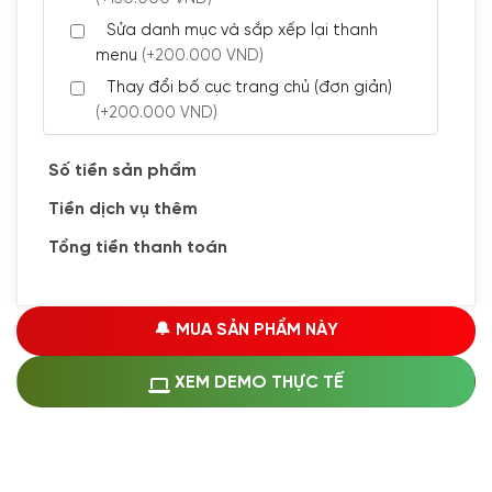
Sửa danh mục và sắp xếp lại thanh
menu
(+200.000 VND)
Thay đổi bố cục trang chủ (đơn giản)
(+200.000 VND)
Đăng 5 bài viết chuẩn seo
(+300.000 VND)
Số tiền sản phẩm
Tiền dịch vụ thêm
🔰 CÀI ĐẶT PLUGINS
Tổng tiền thanh toán
Cài đặt plugin theo yêu cầu
(+100.000 VND)
Cài plugin xử lý thanh toán tự động qua
🔔 MUA SẢN PHẨM NÀY
ngân hàng vietcombank, techcombank,
Zalopay, QR code...
(+1.500.000 VND)
XEM DEMO THỰC TẾ
🔰 MUA KÈM DỊCH VỤ
Hosting SSD 1GB
(+1.200.000 VND)
Hosting SSD 2GB
(+1.700.000 VND)