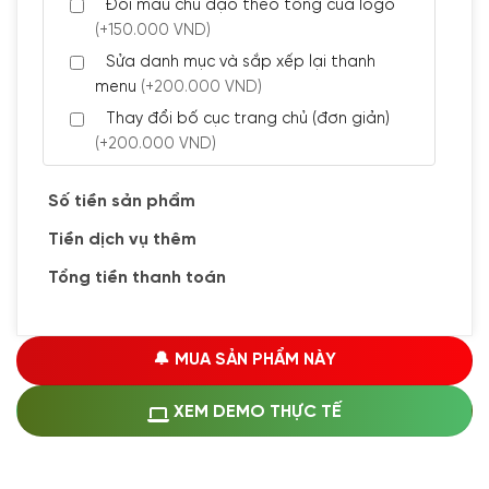
Đổi màu chủ đạo theo tông của logo
(+150.000 VND)
Sửa danh mục và sắp xếp lại thanh
menu
(+200.000 VND)
Thay đổi bố cục trang chủ (đơn giản)
(+200.000 VND)
Đăng 5 bài viết chuẩn seo
(+300.000 VND)
Số tiền sản phẩm
Tiền dịch vụ thêm
🔰 CÀI ĐẶT PLUGINS
Tổng tiền thanh toán
Cài đặt plugin theo yêu cầu
(+100.000 VND)
Cài plugin xử lý thanh toán tự động qua
🔔 MUA SẢN PHẨM NÀY
ngân hàng vietcombank, techcombank,
Zalopay, QR code...
(+1.500.000 VND)
XEM DEMO THỰC TẾ
🔰 MUA KÈM DỊCH VỤ
Hosting SSD 1GB
(+1.200.000 VND)