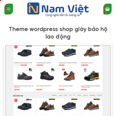
Bỏ
qua
nội
dung
Theme wordpress shop giày bảo hộ
lao động