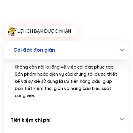
Hosting SSD 2GB
(+1.700.000 VND)
Miễn phí tên miền quốc tế .com .net khi mua
theme kèm hosting trong năm đầu sử dụng dịch vụ
hosting
LỢI ÍCH BẠN ĐƯỢC NHẬN
🔰 MUA KÈM TÊN MIỀN
Tên miền Quốc tế
(+350.000 VND)
Cài đặt đơn giản
Tên miền Việt Nam
(+600.000 VND)
Không còn nỗi lo lắng về việc cài đặt phức tạp.
Sản phẩm hoặc dịch vụ của chúng tôi được thiết
kế với sự dễ sử dụng là ưu tiên hàng đầu, giúp
bạn tiết kiệm thời gian và nâng cao hiệu suất
công việc.
Tiết kiệm chi phí