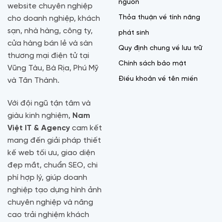
nguồn
website chuyên nghiệp
Thỏa thuận về tính năng
cho doanh nghiệp, khách
sạn, nhà hàng, công ty,
phát sinh
cửa hàng bán lẻ và sàn
Quy định chung về lưu trữ
thương mại điện tử tại
Chính sách bảo mật
Vũng Tàu, Bà Rịa, Phú Mỹ
Điều khoản về tên miền
và Tân Thành.
Với đội ngũ tận tâm và
giàu kinh nghiệm,
Nam
Việt IT & Agency
cam kết
mang đến giải pháp thiết
kế web tối ưu, giao diện
đẹp mắt, chuẩn SEO, chi
phí hợp lý, giúp doanh
nghiệp tạo dựng hình ảnh
chuyên nghiệp và nâng
cao trải nghiệm khách