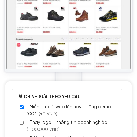
🔰 CHỈNH SỬA THEO YÊU CẦU
Miễn phí cài web lên host giống demo
100%
(+0 VND)
Thay logo + thông tin doanh nghiệp
(+100.000 VND)