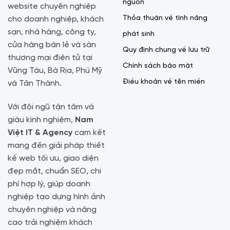
nguồn
website chuyên nghiệp
Thỏa thuận về tính năng
cho doanh nghiệp, khách
sạn, nhà hàng, công ty,
phát sinh
cửa hàng bán lẻ và sàn
Quy định chung về lưu trữ
thương mại điện tử tại
Chính sách bảo mật
Vũng Tàu, Bà Rịa, Phú Mỹ
Điều khoản về tên miền
và Tân Thành.
Với đội ngũ tận tâm và
giàu kinh nghiệm,
Nam
Việt IT & Agency
cam kết
mang đến giải pháp thiết
kế web tối ưu, giao diện
đẹp mắt, chuẩn SEO, chi
phí hợp lý, giúp doanh
nghiệp tạo dựng hình ảnh
chuyên nghiệp và nâng
cao trải nghiệm khách