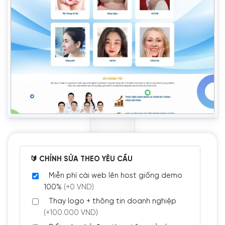
🔰 CHỈNH SỬA THEO YÊU CẦU
Miễn phí cài web lên host giống demo
100%
(+0 VND)
Thay logo + thông tin doanh nghiệp
(+100.000 VND)