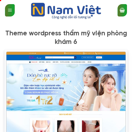
Bỏ
qua
nội
dung
Theme wordpress thẩm mỹ viện phòng
khám 6