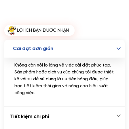
Hosting SSD 2GB
(+1.700.000 VND)
Miễn phí tên miền quốc tế .com .net khi mua
theme kèm hosting trong năm đầu sử dụng dịch vụ
hosting
LỢI ÍCH BẠN ĐƯỢC NHẬN
🔰 MUA KÈM TÊN MIỀN
Tên miền Quốc tế
(+350.000 VND)
Cài đặt đơn giản
Tên miền Việt Nam
(+600.000 VND)
Không còn nỗi lo lắng về việc cài đặt phức tạp.
Sản phẩm hoặc dịch vụ của chúng tôi được thiết
kế với sự dễ sử dụng là ưu tiên hàng đầu, giúp
bạn tiết kiệm thời gian và nâng cao hiệu suất
công việc.
Tiết kiệm chi phí