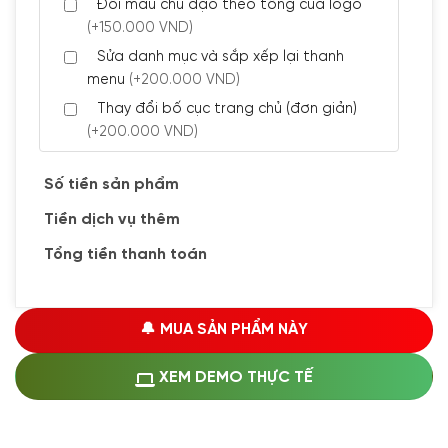
Đổi màu chủ đạo theo tông của logo
(+150.000 VND)
Sửa danh mục và sắp xếp lại thanh
menu
(+200.000 VND)
Thay đổi bố cục trang chủ (đơn giản)
(+200.000 VND)
Đăng 5 bài viết chuẩn seo
(+300.000 VND)
Số tiền sản phẩm
Tiền dịch vụ thêm
🔰 CÀI ĐẶT PLUGINS
Tổng tiền thanh toán
Cài đặt plugin theo yêu cầu
(+100.000 VND)
Cài plugin xử lý thanh toán tự động qua
🔔 MUA SẢN PHẨM NÀY
ngân hàng vietcombank, techcombank,
Zalopay, QR code...
(+1.500.000 VND)
XEM DEMO THỰC TẾ
🔰 MUA KÈM DỊCH VỤ
Hosting SSD 1GB
(+1.200.000 VND)