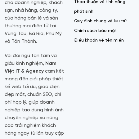
Thỏa thuận về tính năng
cho doanh nghiệp, khách
sạn, nhà hàng, công ty,
phát sinh
cửa hàng bán lẻ và sàn
Quy định chung về lưu trữ
thương mại điện tử tại
Chính sách bảo mật
Vũng Tàu, Bà Rịa, Phú Mỹ
Điều khoản về tên miền
và Tân Thành.
Với đội ngũ tận tâm và
giàu kinh nghiệm,
Nam
Việt IT & Agency
cam kết
mang đến giải pháp thiết
kế web tối ưu, giao diện
đẹp mắt, chuẩn SEO, chi
phí hợp lý, giúp doanh
nghiệp tạo dựng hình ảnh
chuyên nghiệp và nâng
cao trải nghiệm khách
hàng ngay từ lần truy cập