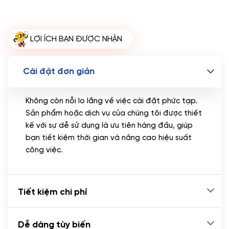
Miễn phí tên miền quốc tế .com .net khi mua
theme kèm hosting trong năm đầu sử dụng dịch vụ
hosting
LỢI ÍCH BẠN ĐƯỢC NHẬN
🔰 MUA KÈM TÊN MIỀN
Tên miền Quốc tế
(+350.000 VND)
Cài đặt đơn giản
Tên miền Việt Nam
(+600.000 VND)
Không còn nỗi lo lắng về việc cài đặt phức tạp.
Sản phẩm hoặc dịch vụ của chúng tôi được thiết
kế với sự dễ sử dụng là ưu tiên hàng đầu, giúp
bạn tiết kiệm thời gian và nâng cao hiệu suất
công việc.
Tiết kiệm chi phí
Dễ dàng tùy biến