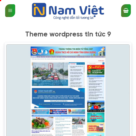
Bỏ
qua
nội
dung
Theme wordpress tin tức 9