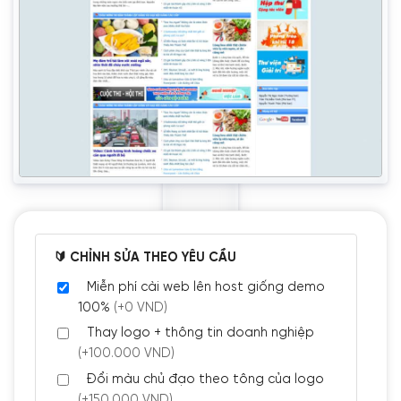
🔰 CHỈNH SỬA THEO YÊU CẦU
Miễn phí cài web lên host giống demo
100%
(+0 VND)
Thay logo + thông tin doanh nghiệp
(+100.000 VND)
Đổi màu chủ đạo theo tông của logo
(+150.000 VND)