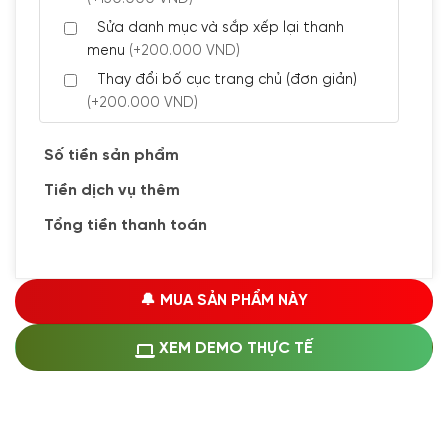
Sửa danh mục và sắp xếp lại thanh
menu
(+200.000 VND)
Thay đổi bố cục trang chủ (đơn giản)
(+200.000 VND)
Đăng 5 bài viết chuẩn seo
(+300.000 VND)
Số tiền sản phẩm
Tiền dịch vụ thêm
🔰 CÀI ĐẶT PLUGINS
Tổng tiền thanh toán
Cài đặt plugin theo yêu cầu
(+100.000 VND)
Cài plugin xử lý thanh toán tự động qua
🔔 MUA SẢN PHẨM NÀY
ngân hàng vietcombank, techcombank,
Zalopay, QR code...
(+1.500.000 VND)
XEM DEMO THỰC TẾ
🔰 MUA KÈM DỊCH VỤ
Hosting SSD 1GB
(+1.200.000 VND)
Hosting SSD 2GB
(+1.700.000 VND)