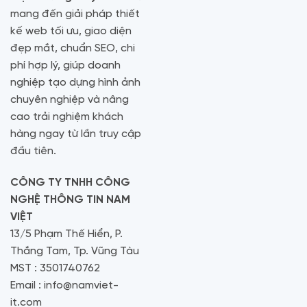
mang đến giải pháp thiết
kế web tối ưu, giao diện
đẹp mắt, chuẩn SEO, chi
phí hợp lý, giúp doanh
nghiệp tạo dựng hình ảnh
chuyên nghiệp và nâng
cao trải nghiệm khách
hàng ngay từ lần truy cập
đầu tiên.
CÔNG TY TNHH CÔNG
NGHỆ THÔNG TIN NAM
VIỆT
13/5 Phạm Thế Hiển, P.
Thắng Tam, Tp. Vũng Tàu
MST : 3501740762
Email : info@namviet-
it.com