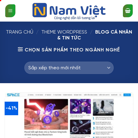
Bỏ
qua
nội
dung
TRANG CHỦ
/
THEME WORDPRESS
/
BLOG CÁ NHÂN
& TIN TỨC
CHỌN SẢN PHẨM THEO NGÀNH NGHỀ
-41%