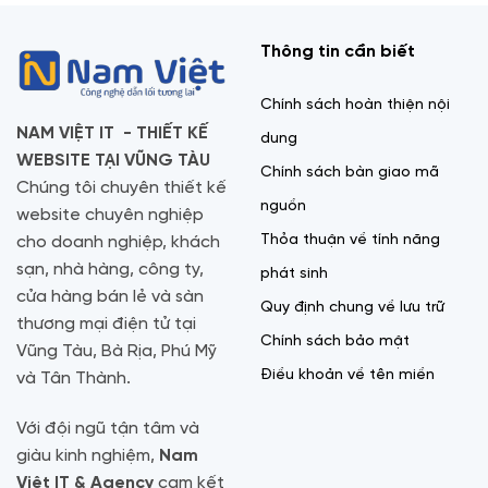
Thông tin cần biết
Chính sách hoàn thiện nội
NAM VIỆT IT - THIẾT KẾ
dung
WEBSITE TẠI VŨNG TÀU
Chính sách bàn giao mã
Chúng tôi chuyên thiết kế
nguồn
website chuyên nghiệp
Thỏa thuận về tính năng
cho doanh nghiệp, khách
sạn, nhà hàng, công ty,
phát sinh
cửa hàng bán lẻ và sàn
Quy định chung về lưu trữ
thương mại điện tử tại
Chính sách bảo mật
Vũng Tàu, Bà Rịa, Phú Mỹ
Điều khoản về tên miền
và Tân Thành.
Với đội ngũ tận tâm và
giàu kinh nghiệm,
Nam
Việt IT & Agency
cam kết