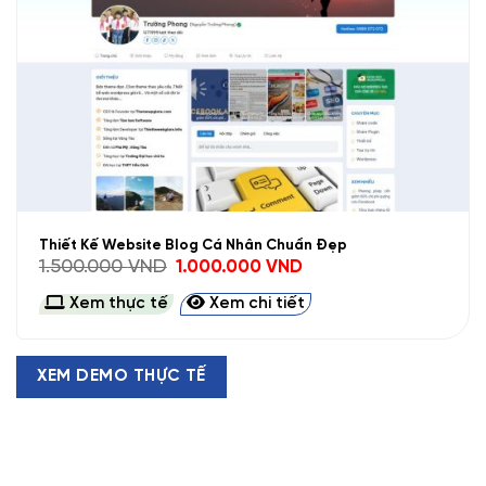
Thiết Kế Website Blog Cá Nhân Chuẩn Đẹp
Giá
Giá
1.500.000
VND
1.000.000
VND
gốc
hiện
là:
tại
Xem thực tế
Xem chi tiết
1.500.000 VND.
là:
1.000.000 VND.
XEM DEMO THỰC TẾ