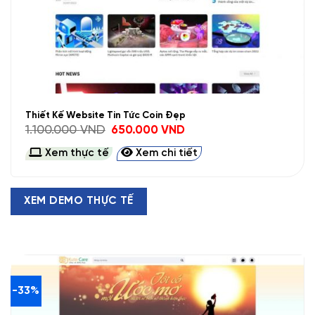
Thiết Kế Website Tin Tức Coin Đẹp
Giá
Giá
1.100.000
VND
650.000
VND
gốc
hiện
là:
tại
Xem thực tế
Xem chi tiết
1.100.000 VND.
là:
650.000 VND.
XEM DEMO THỰC TẾ
-33%