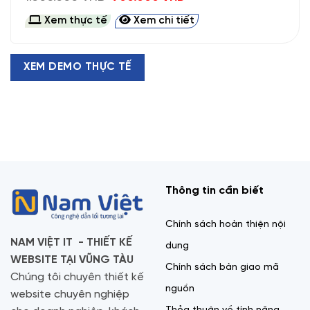
gốc
hiện
là:
tại
Xem thực tế
Xem chi tiết
1.300.000 VND.
là:
700.000 VND.
XEM DEMO THỰC TẾ
Thông tin cần biết
Chính sách hoàn thiện nội
NAM VIỆT IT - THIẾT KẾ
dung
WEBSITE TẠI VŨNG TÀU
Chính sách bàn giao mã
Chúng tôi chuyên thiết kế
nguồn
website chuyên nghiệp