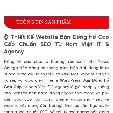
Hosting SSD 2GB
(+1.700.000 VND)
Miễn phí tên miền quốc tế .com .net khi mua
theme kèm hosting trong năm đầu sử dụng dịch vụ
THÔNG TIN SẢN PHẨM
hosting
🔰 MUA KÈM TÊN MIỀN
⌚ Thiết Kế Website Bán Đồng Hồ Cao
Tên miền Quốc tế
(+350.000 VND)
Cấp Chuẩn SEO Từ Nam Việt IT &
Tên miền Việt Nam
(+600.000 VND)
Agency
Đồng hồ cao cấp, từ thương hiệu xa xỉ như Rolex,
Omega đến đồng hồ thông minh hiện đại, đang là xu
hướng được yêu thích tại Việt Nam. Một website chuyên
nghiệp với giao diện
Theme WordPress Bán Đồng Hồ
Cao Cấp
từ Nam Việt IT & Agency là giải pháp lý tưởng
cho website bán hàng trong ngành thời trang và phụ
kiện cao cấp. Sử dụng theme
Flatsome
, thiết kế
website này mang đến trải nghiệm mua sắm trực tuyến
sang trọng, chuẩn SEO, và tối ưu cho ngành bán đồng