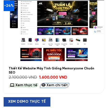
-24%
Thiết Kế Website Máy Tính Giống Memoryzone Chuẩn
SEO
Giá
Giá
2.100.000
VND
1.600.000
VND
gốc
hiện
là:
tại
Xem thực tế
Xem chi tiết
2.100.000 VND.
là:
1.600.000 VND.
XEM DEMO THỰC TẾ