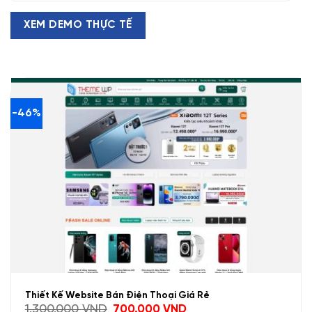
XEM DEMO THỰC TẾ
-46%
Thiết Kế Website Bán Điện Thoại Giá Rẻ
Giá
Giá
1.300.000
VND
700.000
VND