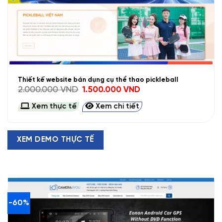
Thiết kế website bán dụng cụ thể thao pickleball
Giá
Giá
2.000.000
VND
1.500.000
VND
gốc
hiện
là:
tại
Xem thực tế
Xem chi tiết
2.000.000 VND.
là:
1.500.000 VND.
XEM DEMO THỰC TẾ
-60%