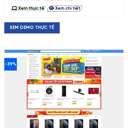
gốc
hiện
là:
tại
Xem thực tế
Xem chi tiết
900.000 VND.
là:
600.000 VND.
XEM DEMO THỰC TẾ
-39%