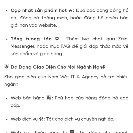
Cập nhật sản phẩm hot
🔥: Đưa các dòng đồng hồ
cơ, đồng hồ thông minh, hoặc đồng hồ phiên bản
giới hạn vào website.
Tăng tương tác
💬: Thêm live chat qua Zalo,
Messenger, hoặc mục FAQ để giải đáp thắc mắc về
sản phẩm và giao hàng.
🌟 Đa Dạng Giao Diện Cho Mọi Ngành Nghề
Kho giao diện của Nam Việt IT & Agency hỗ trợ nhiều
ngành:
Web bán hàng 🛍️: Phù hợp cửa hàng đồng hồ cao
cấp.
Web dịch vụ 🛠️: Tốt cho dịch vụ chuyên nghiệp.
Web giới thiệu công ty 🏢: Lý tưởng cho doanh