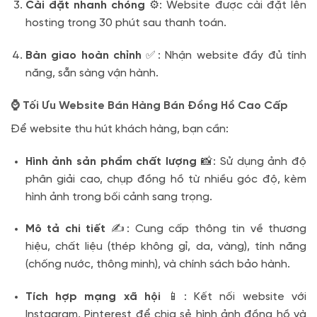
Cài đặt nhanh chóng
⚙️: Website được cài đặt lên
hosting trong 30 phút sau thanh toán.
Bàn giao hoàn chỉnh
✅: Nhận website đầy đủ tính
năng, sẵn sàng vận hành.
⌚ Tối Ưu Website Bán Hàng Bán Đồng Hồ Cao Cấp
Để website thu hút khách hàng, bạn cần:
Hình ảnh sản phẩm chất lượng
📸: Sử dụng ảnh độ
phân giải cao, chụp đồng hồ từ nhiều góc độ, kèm
hình ảnh trong bối cảnh sang trọng.
Mô tả chi tiết
✍️: Cung cấp thông tin về thương
hiệu, chất liệu (thép không gỉ, da, vàng), tính năng
(chống nước, thông minh), và chính sách bảo hành.
Tích hợp mạng xã hội
📱: Kết nối website với
Instagram, Pinterest để chia sẻ hình ảnh đồng hồ và