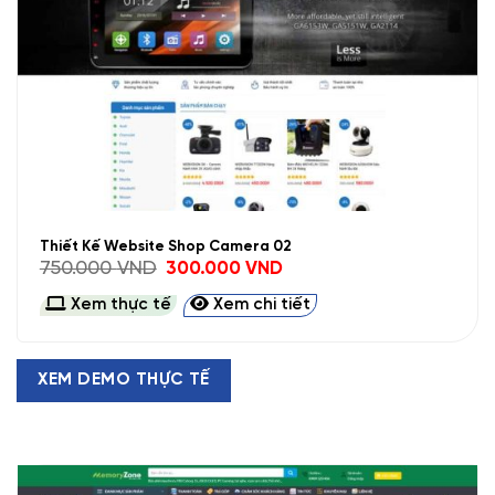
Thiết Kế Website Shop Camera 02
Giá
Giá
750.000
VND
300.000
VND
gốc
hiện
là:
tại
Xem thực tế
Xem chi tiết
750.000 VND.
là:
300.000 VND.
XEM DEMO THỰC TẾ