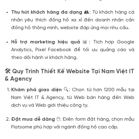
Thu hút khách hàng đa dạng
👥: Từ khách hàng cá
nhân yêu thích đồng hồ xa xỉ đến doanh nhân cần
đồng hồ thông minh, website đáp ứng mọi nhu cầu.
Hỗ trợ marketing hiệu quả
📊: Tích hợp Google
Analytics, Pixel Facebook để tối ưu quảng cáo và
theo dõi hành vi khách hàng.
🛠️ Quy Trình Thiết Kế Website Tại Nam Việt IT
& Agency
Khám phá giao diện
🔍: Chọn từ hơn 1200 mẫu tại
Nam Việt IT & Agency, từ Web bán hàng đến Web
dịch vụ và Web giới thiệu công ty.
Đặt mua dễ dàng
🖱️: Điền form đặt hàng, chọn mẫu
Flatsome phù hợp với ngành đồng hồ cao cấp.