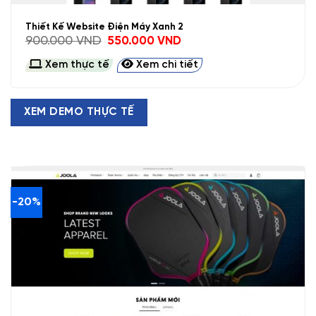
Thiết Kế Website Điện Máy Xanh 2
Giá
Giá
900.000
VND
550.000
VND
gốc
hiện
là:
tại
Xem thực tế
Xem chi tiết
900.000 VND.
là:
550.000 VND.
XEM DEMO THỰC TẾ
-20%