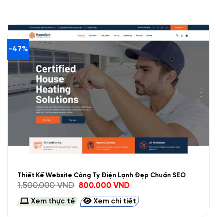
-47%
Thiết Kế Website Công Ty Điện Lạnh Đẹp Chuẩn SEO
Giá
Giá
1.500.000
VND
800.000
VND
gốc
hiện
là:
tại
Xem thực tế
Xem chi tiết
1.500.000 VND.
là:
800.000 VND.