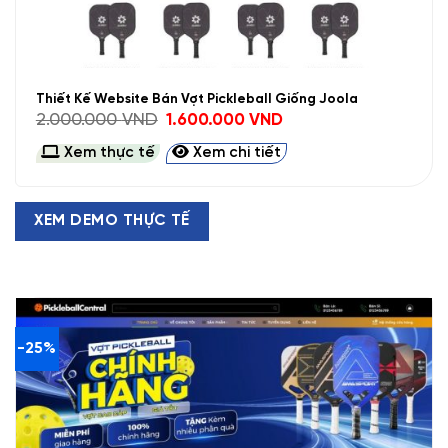
Thiết Kế Website Bán Vợt Pickleball Giống Joola
Giá
Giá
2.000.000
VND
1.600.000
VND
gốc
hiện
là:
tại
Xem thực tế
Xem chi tiết
2.000.000 VND.
là:
1.600.000 VND.
XEM DEMO THỰC TẾ
-25%