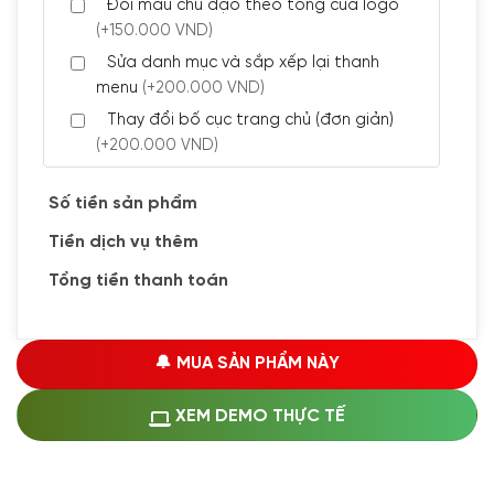
Đổi màu chủ đạo theo tông của logo
(+150.000 VND)
Sửa danh mục và sắp xếp lại thanh
menu
(+200.000 VND)
Thay đổi bố cục trang chủ (đơn giản)
(+200.000 VND)
Đăng 5 bài viết chuẩn seo
(+300.000 VND)
Số tiền sản phẩm
Tiền dịch vụ thêm
🔰 CÀI ĐẶT PLUGINS
Tổng tiền thanh toán
Cài đặt plugin theo yêu cầu
(+100.000 VND)
Cài plugin xử lý thanh toán tự động qua
🔔 MUA SẢN PHẨM NÀY
ngân hàng vietcombank, techcombank,
Zalopay, QR code...
(+1.500.000 VND)
XEM DEMO THỰC TẾ
🔰 MUA KÈM DỊCH VỤ
Hosting SSD 1GB
(+1.200.000 VND)