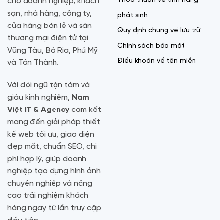
Thỏa thuận về tính năng
cho doanh nghiệp, khách
sạn, nhà hàng, công ty,
phát sinh
cửa hàng bán lẻ và sàn
Quy định chung về lưu trữ
thương mại điện tử tại
Chính sách bảo mật
Vũng Tàu, Bà Rịa, Phú Mỹ
Điều khoản về tên miền
và Tân Thành.
Với đội ngũ tận tâm và
giàu kinh nghiệm,
Nam
Việt IT & Agency
cam kết
mang đến giải pháp thiết
kế web tối ưu, giao diện
đẹp mắt, chuẩn SEO, chi
phí hợp lý, giúp doanh
nghiệp tạo dựng hình ảnh
chuyên nghiệp và nâng
cao trải nghiệm khách
hàng ngay từ lần truy cập