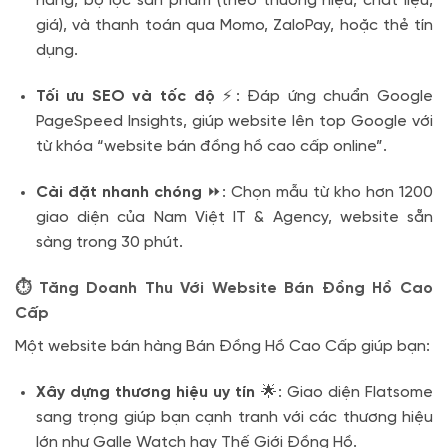
hàng, bộ lọc sản phẩm (theo thương hiệu, chất liệu,
giá), và thanh toán qua Momo, ZaloPay, hoặc thẻ tín
dụng.
Tối ưu SEO và tốc độ
⚡: Đáp ứng chuẩn Google
PageSpeed Insights, giúp website lên top Google với
từ khóa “website bán đồng hồ cao cấp online”.
Cài đặt nhanh chóng
⏩: Chọn mẫu từ kho hơn 1200
giao diện của Nam Việt IT & Agency, website sẵn
sàng trong 30 phút.
⏱️ Tăng Doanh Thu Với Website Bán Đồng Hồ Cao
Cấp
Một website bán hàng Bán Đồng Hồ Cao Cấp giúp bạn:
Xây dựng thương hiệu uy tín
🌟: Giao diện Flatsome
sang trọng giúp bạn cạnh tranh với các thương hiệu
lớn như Galle Watch hay Thế Giới Đồng Hồ.