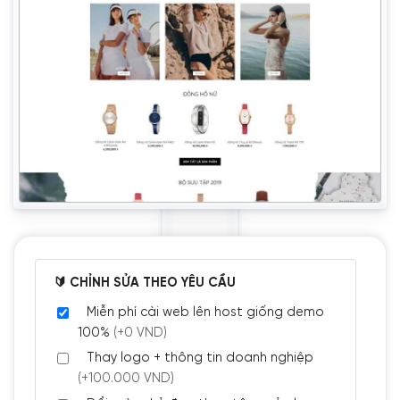
🔰 CHỈNH SỬA THEO YÊU CẦU
Miễn phí cài web lên host giống demo
100%
(+0 VND)
Thay logo + thông tin doanh nghiệp
(+100.000 VND)