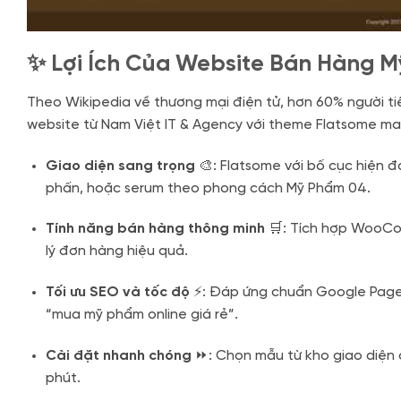
✨ Lợi Ích Của Website Bán Hàng 
Theo Wikipedia về thương mại điện tử, hơn 60% người t
website từ Nam Việt IT & Agency với theme Flatsome man
Giao diện sang trọng
🎨: Flatsome với bố cục hiện đ
phấn, hoặc serum theo phong cách Mỹ Phẩm 04.
Tính năng bán hàng thông minh
🛒: Tích hợp WooCo
lý đơn hàng hiệu quả.
Tối ưu SEO và tốc độ
⚡: Đáp ứng chuẩn Google PageSp
“mua mỹ phẩm online giá rẻ”.
Cài đặt nhanh chóng
⏩: Chọn mẫu từ kho giao diện 
phút.