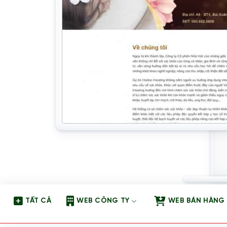
TẤT CẢ
WEB CÔNG TY
WEB BÁN HÀNG