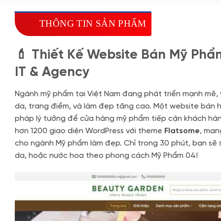
THÔNG TIN SẢN PHẨM
💄 Thiết Kế Website Bán Mỹ Phẩ
IT & Agency
Ngành mỹ phẩm tại Việt Nam đang phát triển mạnh mẽ, 
da, trang điểm, và làm đẹp tăng cao. Một website bán 
pháp lý tưởng để cửa hàng mỹ phẩm tiếp cận khách hàn
hơn 1200 giao diện WordPress với theme
Flatsome
, man
cho ngành Mỹ phẩm làm đẹp. Chỉ trong 30 phút, bạn sẽ 
da, hoặc nước hoa theo phong cách Mỹ Phẩm 04!