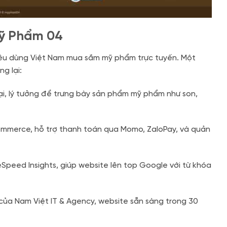
Mỹ Phẩm 04
iêu dùng Việt Nam mua sắm mỹ phẩm trực tuyến. Một
g lại:
ại, lý tưởng để trưng bày sản phẩm mỹ phẩm như son,
mmerce, hỗ trợ thanh toán qua Momo, ZaloPay, và quản
eed Insights, giúp website lên top Google với từ khóa
của Nam Việt IT & Agency, website sẵn sàng trong 30