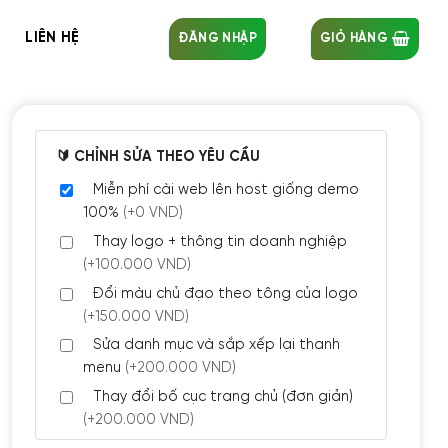
LIÊN HỆ
ĐĂNG NHẬP
GIỎ HÀNG
🔰 CHỈNH SỬA THEO YÊU CẦU
Miễn phí cài web lên host giống demo
100%
(+0 VND)
Thay logo + thông tin doanh nghiệp
(+100.000 VND)
Đổi màu chủ đạo theo tông của logo
(+150.000 VND)
Sửa danh mục và sắp xếp lại thanh
menu
(+200.000 VND)
Thay đổi bố cục trang chủ (đơn giản)
(+200.000 VND)