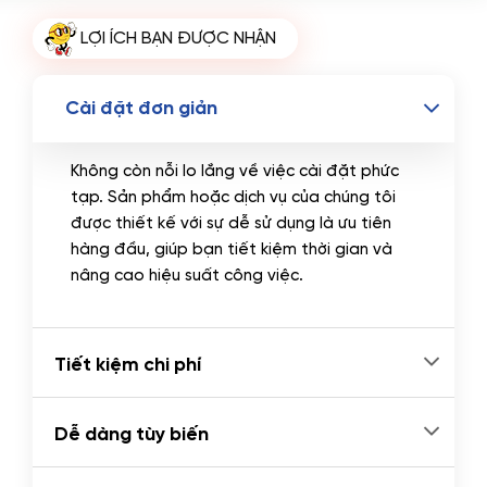
Tên miền Quốc tế
(+350.000 VND)
LỢI ÍCH BẠN ĐƯỢC NHẬN
Tên miền Việt Nam
(+600.000 VND)
Cài đặt đơn giản
Không còn nỗi lo lắng về việc cài đặt phức
tạp. Sản phẩm hoặc dịch vụ của chúng tôi
được thiết kế với sự dễ sử dụng là ưu tiên
hàng đầu, giúp bạn tiết kiệm thời gian và
nâng cao hiệu suất công việc.
Tiết kiệm chi phí
Dễ dàng tùy biến