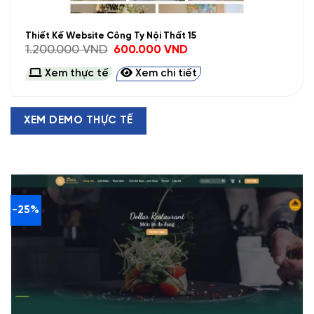
Thiết Kế Website Công Ty Nội Thất 15
Giá
Giá
1.200.000
VND
600.000
VND
gốc
hiện
là:
tại
Xem thực tế
Xem chi tiết
1.200.000 VND.
là:
600.000 VND.
XEM DEMO THỰC TẾ
-25%