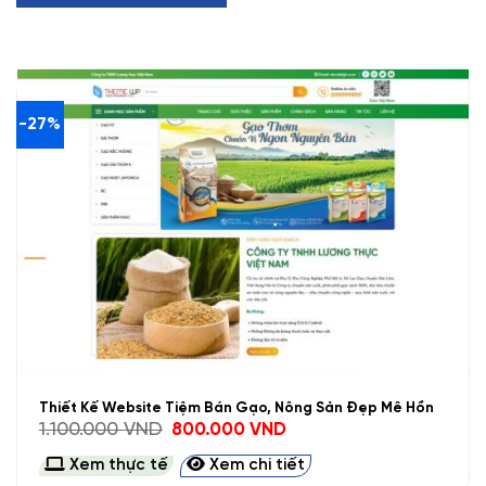
-27%
Thiết Kế Website Tiệm Bán Gạo, Nông Sản Đẹp Mê Hồn
Giá
Giá
1.100.000
VND
800.000
VND
gốc
hiện
là:
tại
Xem thực tế
Xem chi tiết
1.100.000 VND.
là:
800.000 VND.