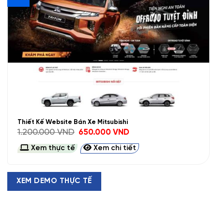
Thiết Kế Website Bán Xe Mitsubishi
Giá
Giá
1.200.000
VND
650.000
VND
gốc
hiện
là:
tại
Xem thực tế
Xem chi tiết
1.200.000 VND.
là:
650.000 VND.
XEM DEMO THỰC TẾ