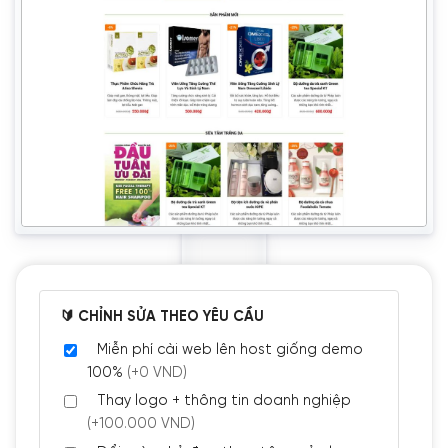
🔰 CHỈNH SỬA THEO YÊU CẦU
Miễn phí cài web lên host giống demo
100%
(+0 VND)
Thay logo + thông tin doanh nghiệp
(+100.000 VND)