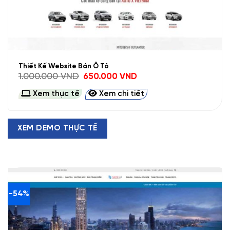
Thiết Kế Website Bán Ô Tô
Giá
Giá
1.000.000
VND
650.000
VND
gốc
hiện
là:
tại
Xem thực tế
Xem chi tiết
1.000.000 VND.
là:
650.000 VND.
XEM DEMO THỰC TẾ
-54%