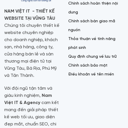
Chính sách hoàn thiện nội
NAM VIỆT IT - THIẾT KẾ
dung
WEBSITE TẠI VŨNG TÀU
Chính sách bàn giao mã
Chúng tôi chuyên thiết kế
nguồn
website chuyên nghiệp
Thỏa thuận về tính năng
cho doanh nghiệp, khách
sạn, nhà hàng, công ty,
phát sinh
cửa hàng bán lẻ và sàn
Quy định chung về lưu trữ
thương mại điện tử tại
Chính sách bảo mật
Vũng Tàu, Bà Rịa, Phú Mỹ
Điều khoản về tên miền
và Tân Thành.
Với đội ngũ tận tâm và
giàu kinh nghiệm,
Nam
Việt IT & Agency
cam kết
mang đến giải pháp thiết
kế web tối ưu, giao diện
đẹp mắt, chuẩn SEO, chi