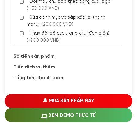
Đổi màu chủ đạo theo tông của logo
(+150.000 VND)
Sửa danh mục và sắp xếp lại thanh
menu
(+200.000 VND)
Thay đổi bố cục trang chủ (đơn giản)
(+200.000 VND)
Đăng 5 bài viết chuẩn seo
(+300.000 VND)
Số tiền sản phẩm
Tiền dịch vụ thêm
🔰 CÀI ĐẶT PLUGINS
Tổng tiền thanh toán
Cài đặt plugin theo yêu cầu
(+100.000 VND)
Cài plugin xử lý thanh toán tự động qua
🔔 MUA SẢN PHẨM NÀY
ngân hàng vietcombank, techcombank,
Zalopay, QR code...
(+1.500.000 VND)
XEM DEMO THỰC TẾ
🔰 MUA KÈM DỊCH VỤ
Hosting SSD 1GB
(+1.200.000 VND)