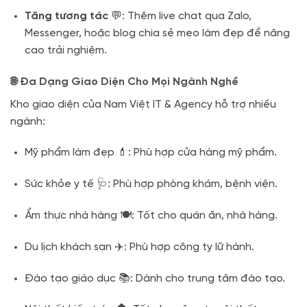
Tăng tương tác
💬: Thêm live chat qua Zalo,
Messenger, hoặc blog chia sẻ mẹo làm đẹp để nâng
cao trải nghiệm.
🌐 Đa Dạng Giao Diện Cho Mọi Ngành Nghề
Kho giao diện của Nam Việt IT & Agency hỗ trợ nhiều
ngành:
Mỹ phẩm làm đẹp 💄: Phù hợp cửa hàng mỹ phẩm.
Sức khỏe y tế 🩺: Phù hợp phòng khám, bệnh viện.
Ẩm thực nhà hàng 🍽️: Tốt cho quán ăn, nhà hàng.
Du lịch khách sạn ✈️: Phù hợp công ty lữ hành.
Đào tạo giáo dục 📚: Dành cho trung tâm đào tạo.