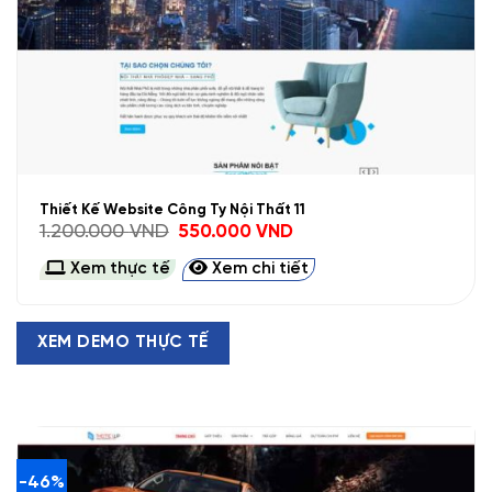
Thiết Kế Website Công Ty Nội Thất 11
Giá
Giá
1.200.000
VND
550.000
VND
gốc
hiện
là:
tại
Xem thực tế
Xem chi tiết
1.200.000 VND.
là:
550.000 VND.
XEM DEMO THỰC TẾ
-46%