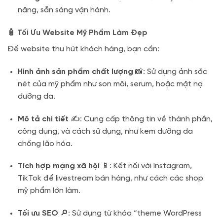
năng, sẵn sàng vận hành.
🧴 Tối Ưu Website Mỹ Phẩm Làm Đẹp
Để website thu hút khách hàng, bạn cần:
Hình ảnh sản phẩm chất lượng
📸: Sử dụng ảnh sắc
nét của mỹ phẩm như son môi, serum, hoặc mặt nạ
dưỡng da.
Mô tả chi tiết
✍️: Cung cấp thông tin về thành phần,
công dụng, và cách sử dụng, như kem dưỡng da
chống lão hóa.
Tích hợp mạng xã hội
📱: Kết nối với Instagram,
TikTok để livestream bán hàng, như cách các shop
mỹ phẩm lớn làm.
Tối ưu SEO
🔎: Sử dụng từ khóa “theme WordPress