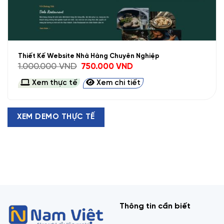
Thiết Kế Website Nhà Hàng Chuyên Nghiệp
Giá
Giá
1.000.000
VND
750.000
VND
gốc
hiện
là:
tại
Xem thực tế
Xem chi tiết
1.000.000 VND.
là:
750.000 VND.
XEM DEMO THỰC TẾ
Thông tin cần biết