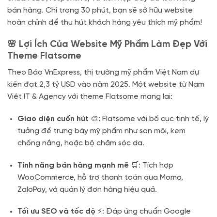
bán hàng. Chỉ trong 30 phút, bạn sẽ sở hữu website
hoàn chỉnh để thu hút khách hàng yêu thích mỹ phẩm!
🌸 Lợi Ích Của Website Mỹ Phẩm Làm Đẹp Với
Theme Flatsome
Theo Báo VnExpress, thị trường mỹ phẩm Việt Nam dự
kiến đạt 2,3 tỷ USD vào năm 2025. Một website từ Nam
Việt IT & Agency với theme Flatsome mang lại:
Giao diện cuốn hút
🎨: Flatsome với bố cục tinh tế, lý
tưởng để trưng bày mỹ phẩm như son môi, kem
chống nắng, hoặc bộ chăm sóc da.
Tính năng bán hàng mạnh mẽ
🛒: Tích hợp
WooCommerce, hỗ trợ thanh toán qua Momo,
ZaloPay, và quản lý đơn hàng hiệu quả.
Tối ưu SEO và tốc độ
⚡: Đáp ứng chuẩn Google