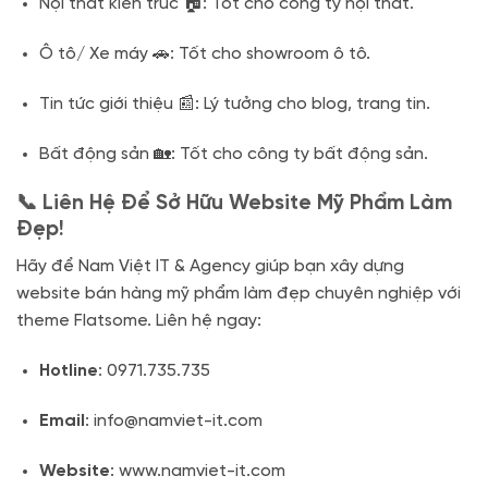
Nội thất kiến trúc 🏠: Tốt cho công ty nội thất.
Ô tô/ Xe máy 🚗: Tốt cho showroom ô tô.
Tin tức giới thiệu 📰: Lý tưởng cho blog, trang tin.
Bất động sản 🏡: Tốt cho công ty bất động sản.
📞 Liên Hệ Để Sở Hữu Website Mỹ Phẩm Làm
Đẹp!
Hãy để Nam Việt IT & Agency giúp bạn xây dựng
website bán hàng mỹ phẩm làm đẹp chuyên nghiệp với
theme Flatsome. Liên hệ ngay:
Hotline
: 0971.735.735
Email
: info@namviet-it.com
Website
: www.namviet-it.com