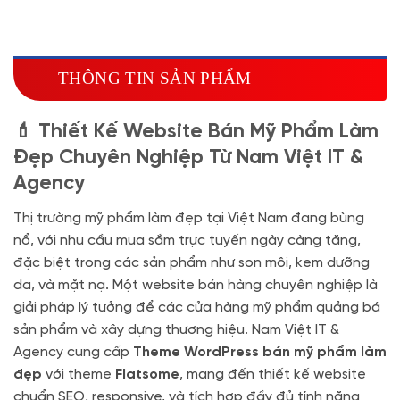
Hosting SSD 2GB
(+1.700.000 VND)
Miễn phí tên miền quốc tế .com .net khi mua
theme kèm hosting trong năm đầu sử dụng dịch vụ
THÔNG TIN SẢN PHẨM
hosting
🔰 MUA KÈM TÊN MIỀN
💄 Thiết Kế Website Bán Mỹ Phẩm Làm
Tên miền Quốc tế
(+350.000 VND)
Đẹp Chuyên Nghiệp Từ Nam Việt IT &
Tên miền Việt Nam
(+600.000 VND)
Agency
Thị trường mỹ phẩm làm đẹp tại Việt Nam đang bùng
nổ, với nhu cầu mua sắm trực tuyến ngày càng tăng,
đặc biệt trong các sản phẩm như son môi, kem dưỡng
da, và mặt nạ. Một website bán hàng chuyên nghiệp là
giải pháp lý tưởng để các cửa hàng mỹ phẩm quảng bá
sản phẩm và xây dựng thương hiệu. Nam Việt IT &
Agency cung cấp
Theme WordPress bán mỹ phẩm làm
đẹp
với theme
Flatsome
, mang đến thiết kế website
chuẩn SEO, responsive, và tích hợp đầy đủ tính năng