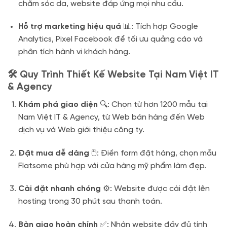
chăm sóc da, website đáp ứng mọi nhu cầu.
Hỗ trợ marketing hiệu quả
📊: Tích hợp Google
Analytics, Pixel Facebook để tối ưu quảng cáo và
phân tích hành vi khách hàng.
🛠️ Quy Trình Thiết Kế Website Tại Nam Việt IT
& Agency
Khám phá giao diện
🔍: Chọn từ hơn 1200 mẫu tại
Nam Việt IT & Agency, từ Web bán hàng đến Web
dịch vụ và Web giới thiệu công ty.
Đặt mua dễ dàng
🖱️: Điền form đặt hàng, chọn mẫu
Flatsome phù hợp với cửa hàng mỹ phẩm làm đẹp.
Cài đặt nhanh chóng
⚙️: Website được cài đặt lên
hosting trong 30 phút sau thanh toán.
Bàn giao hoàn chỉnh
✅: Nhận website đầy đủ tính