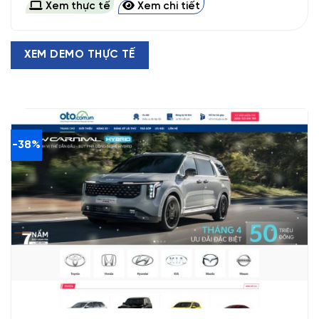
Xem thực tế
Xem chi tiết
2.500.000 VND.
là:
1.800.000 VND.
XEM DEMO THỰC TẾ
-38%