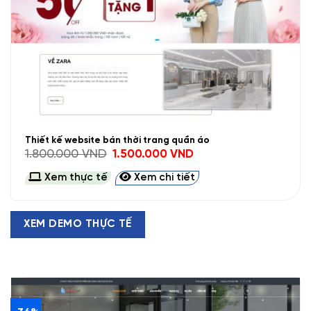
Thiết kế website bán thời trang quần áo
Giá
Giá
1.800.000
VND
1.500.000
VND
gốc
hiện
là:
tại
Xem thực tế
Xem chi tiết
1.800.000 VND.
là:
1.500.000 VND.
XEM DEMO THỰC TẾ