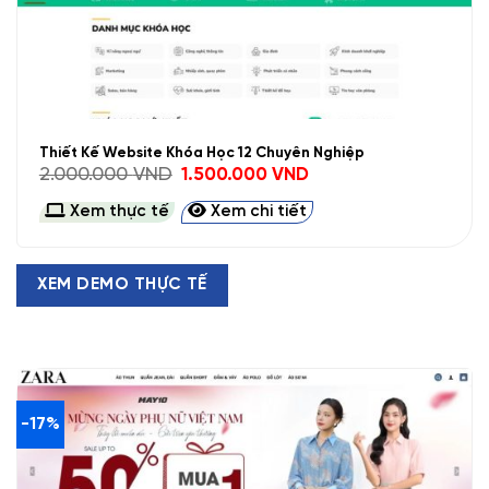
Thiết Kế Website Khóa Học 12 Chuyên Nghiệp
Giá
Giá
2.000.000
VND
1.500.000
VND
gốc
hiện
là:
tại
Xem thực tế
Xem chi tiết
2.000.000 VND.
là:
1.500.000 VND.
XEM DEMO THỰC TẾ
-17%