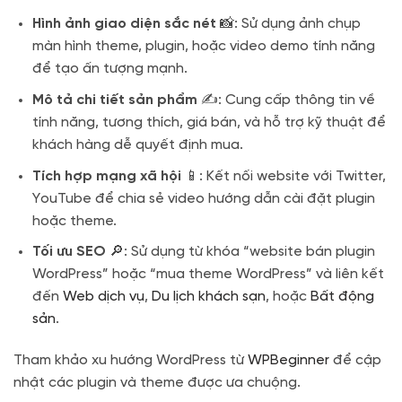
Hình ảnh giao diện sắc nét
📸: Sử dụng ảnh chụp
màn hình theme, plugin, hoặc video demo tính năng
để tạo ấn tượng mạnh.
Mô tả chi tiết sản phẩm
✍️: Cung cấp thông tin về
tính năng, tương thích, giá bán, và hỗ trợ kỹ thuật để
khách hàng dễ quyết định mua.
Tích hợp mạng xã hội
📱: Kết nối website với Twitter,
YouTube để chia sẻ video hướng dẫn cài đặt plugin
hoặc theme.
Tối ưu SEO
🔎: Sử dụng từ khóa “website bán plugin
WordPress” hoặc “mua theme WordPress” và liên kết
đến
Web dịch vụ
,
Du lịch khách sạn
, hoặc
Bất động
sản
.
Tham khảo xu hướng WordPress từ
WPBeginner
để cập
nhật các plugin và theme được ưa chuộng.