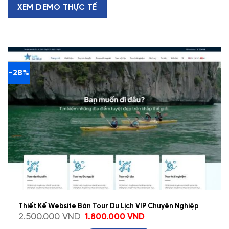
XEM DEMO THỰC TẾ
-28%
Thiết Kế Website Bán Tour Du Lịch VIP Chuyên Nghiệp
Giá
Giá
2.500.000
VND
1.800.000
VND
gốc
hiện
là:
tại