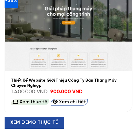
-36%
Thiết Kế Website Giới Thiệu Công Ty Bán Thang Máy
Chuyên Nghiệp
Giá
Giá
1.400.000
VND
900.000
VND
gốc
hiện
là:
tại
Xem thực tế
Xem chi tiết
1.400.000 VND.
là:
900.000 VND.
XEM DEMO THỰC TẾ