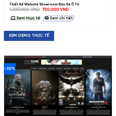
Thiết Kế Website Showroom Bán Xe Ô Tô
Giá
Giá
1.200.000
VND
750.000
VND
gốc
hiện
là:
tại
Xem thực tế
Xem chi tiết
1.200.000 VND.
là:
750.000 VND.
XEM DEMO THỰC TẾ
-30%