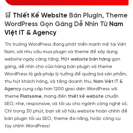
hosting
🔰 MUA KÈM TÊN MIỀN
🛒
Thiết Kế Website
Bán Plugin, Theme
Tên miền Quốc tế
(+350.000 VND)
WordPress Gọn Gàng Dễ Nhìn Từ
Nam
Tên miền Việt Nam
(+600.000 VND)
Việt IT & Agency
Thị trường WordPress đang phát triển mạnh mẽ tại Việt
Nam, với nhu cầu mua plugin và theme để xây dựng
website ngày càng tăng. Một
website bán hàng
gọn
gàng, dễ nhìn cho cửa hàng bán plugin và theme
WordPress là giải pháp lý tưởng để quảng bá sản phẩm,
thu hút khách hàng, và tăng doanh thu.
Nam Việt IT &
Agency
cung cấp hơn 1200 giao diện WordPress với
theme
Flatsome
, mang đến
thiết kế website
chuẩn
SEO, nhẹ, responsive, và tối ưu cho ngành công nghệ số.
Chỉ trong 30 phút, bạn sẽ sở hữu website hoàn chỉnh để
bán plugin tối ưu SEO, theme đa năng, hoặc công cụ
tùy chỉnh WordPress!