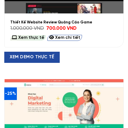
Thiết Kế Website Review Quảng Cáo Game
Giá
Giá
1.000.000
VND
700.000
VND
gốc
hiện
là:
tại
Xem thực tế
Xem chi tiết
1.000.000 VND.
là:
700.000 VND.
XEM DEMO THỰC TẾ
-25%