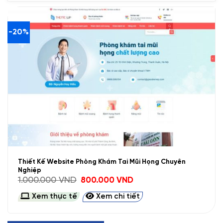
-20%
Thiết Kế Website Phòng Khám Tai Mũi Họng Chuyên
Nghiệp
Giá
Giá
1.000.000
VND
800.000
VND
gốc
hiện
là:
tại
Xem thực tế
Xem chi tiết
1.000.000 VND.
là:
800.000 VND.