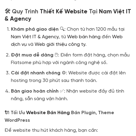
🛠️ Quy Trình
Thiết Kế Website
Tại
Nam Việt IT
& Agency
Khám phá giao diện
🔍: Chọn từ hơn 1200 mẫu tại
Nam Việt IT & Agency
, từ
Web bán hàng
đến
Web
dịch vụ
và
Web giới thiệu công ty
.
Đặt mua dễ dàng
🖱️: Điền form đặt hàng, chọn mẫu
Flatsome phù hợp với ngành công nghệ số.
Cài đặt nhanh chóng
⚙️: Website được cài đặt lên
hosting trong 30 phút sau thanh toán.
Bàn giao hoàn chỉnh
✅: Nhận website đầy đủ tính
năng, sẵn sàng vận hành.
🔌 Tối Ưu
Website Bán Hàng
Bán Plugin, Theme
WordPress
Để website thu hút khách hàng, bạn cần: