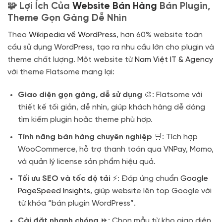
🧩 Lợi Ích Của
Website Bán Hàng
Bán Plugin,
Theme Gọn Gàng Dễ Nhìn
Theo
Wikipedia về WordPress
, hơn 60% website toàn
cầu sử dụng WordPress, tạo ra nhu cầu lớn cho plugin và
theme chất lượng. Một website từ
Nam Việt IT & Agency
với theme Flatsome mang lại:
Giao diện gọn gàng, dễ sử dụng
🎨: Flatsome với
thiết kế tối giản, dễ nhìn, giúp khách hàng dễ dàng
tìm kiếm plugin hoặc theme phù hợp.
Tính năng bán hàng chuyên nghiệp
🛒: Tích hợp
WooCommerce, hỗ trợ thanh toán qua VNPay, Momo,
và quản lý license sản phẩm hiệu quả.
Tối ưu SEO và tốc độ tải
⚡: Đáp ứng chuẩn
Google
PageSpeed Insights
, giúp website lên top Google với
từ khóa “bán plugin WordPress”.
Cài đặt nhanh chóng
⏩: Chọn mẫu từ kho giao diện