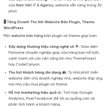
của
Nam Việt IT & Agency
, website sẵn sàng trong 30
phút.
🖥️ Tăng Doanh Thu Với Website Bán Plugin, Theme
WordPress
Một
website bán hàng
bán plugin và theme giúp bạn:
Xây dựng thương hiệu công nghệ số
🌟: Giao diện
Flatsome chuyên nghiệp giúp cửa hàng bạn nổi bật,
cạnh tranh với các nền tảng lớn như ThemeForest
hay CodeCanyon.
Thu hút khách hàng đa dạng
👥: Từ nhà phát triển
website đến chủ doanh nghiệp nhỏ, website đáp ứng
mọi nhu cầu mua plugin và theme.
Hỗ trợ marketing hiệu quả
📊: Tích hợp Google
Analytics, Pixel Facebook để tối ưu quảng cáo và
phân tích hành vi khách hàng.