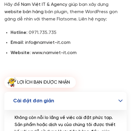
Hãy để
Nam Việt IT & Agency
giúp bạn xây dựng
website bán hàng
bán plugin, theme WordPress gọn
gàng dễ nhìn với theme Flatsome. Liên hệ ngay:
Hotline
: 0971.735.735
Email
:
info@namviet-it.com
Website
:
www.namviet-it.com
LỢI ÍCH BẠN ĐƯỢC NHẬN
Cài đặt đơn giản
Không còn nỗi lo lắng về việc cài đặt phức tạp.
Sản phẩm hoặc dịch vụ của chúng tôi được thiết