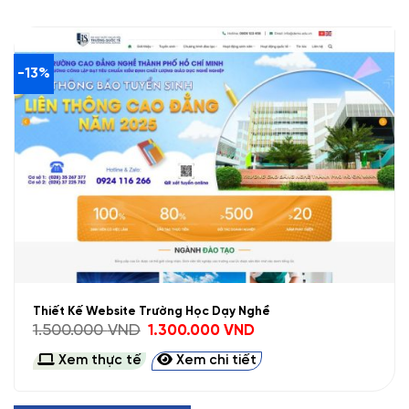
-13%
Thiết Kế Website Trường Học Dạy Nghề
Giá
Giá
1.500.000
VND
1.300.000
VND
gốc
hiện
là:
tại
Xem thực tế
Xem chi tiết
1.500.000 VND.
là:
1.300.000 VND.