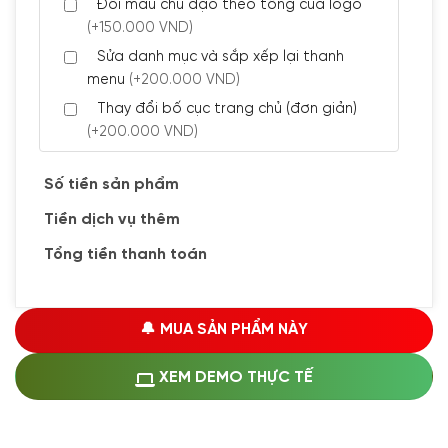
Đổi màu chủ đạo theo tông của logo
(+150.000 VND)
Sửa danh mục và sắp xếp lại thanh
menu
(+200.000 VND)
Thay đổi bố cục trang chủ (đơn giản)
(+200.000 VND)
Đăng 5 bài viết chuẩn seo
(+300.000 VND)
Số tiền sản phẩm
Tiền dịch vụ thêm
🔰 CÀI ĐẶT PLUGINS
Tổng tiền thanh toán
Cài đặt plugin theo yêu cầu
(+100.000 VND)
Cài plugin xử lý thanh toán tự động qua
🔔 MUA SẢN PHẨM NÀY
ngân hàng vietcombank, techcombank,
Zalopay, QR code...
(+1.500.000 VND)
XEM DEMO THỰC TẾ
🔰 MUA KÈM DỊCH VỤ
Hosting SSD 1GB
(+1.200.000 VND)