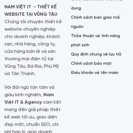
NAM VIỆT IT - THIẾT KẾ
dung
WEBSITE TẠI VŨNG TÀU
Chính sách bàn giao mã
Chúng tôi chuyên thiết kế
nguồn
website chuyên nghiệp
Thỏa thuận về tính năng
cho doanh nghiệp, khách
sạn, nhà hàng, công ty,
phát sinh
cửa hàng bán lẻ và sàn
Quy định chung về lưu trữ
thương mại điện tử tại
Chính sách bảo mật
Vũng Tàu, Bà Rịa, Phú Mỹ
Điều khoản về tên miền
và Tân Thành.
Với đội ngũ tận tâm và
giàu kinh nghiệm,
Nam
Việt IT & Agency
cam kết
mang đến giải pháp thiết
kế web tối ưu, giao diện
đẹp mắt, chuẩn SEO, chi
phí hợp lý, giúp doanh