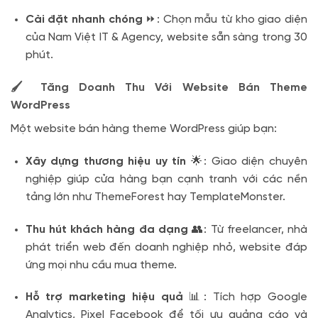
Cài đặt nhanh chóng
⏩: Chọn mẫu từ kho giao diện
của Nam Việt IT & Agency, website sẵn sàng trong 30
phút.
🖌️ Tăng Doanh Thu Với Website Bán Theme
WordPress
Một website bán hàng theme WordPress giúp bạn:
Xây dựng thương hiệu uy tín
🌟: Giao diện chuyên
nghiệp giúp cửa hàng bạn cạnh tranh với các nền
tảng lớn như ThemeForest hay TemplateMonster.
Thu hút khách hàng đa dạng
👥: Từ freelancer, nhà
phát triển web đến doanh nghiệp nhỏ, website đáp
ứng mọi nhu cầu mua theme.
Hỗ trợ marketing hiệu quả
📊: Tích hợp Google
Analytics, Pixel Facebook để tối ưu quảng cáo và