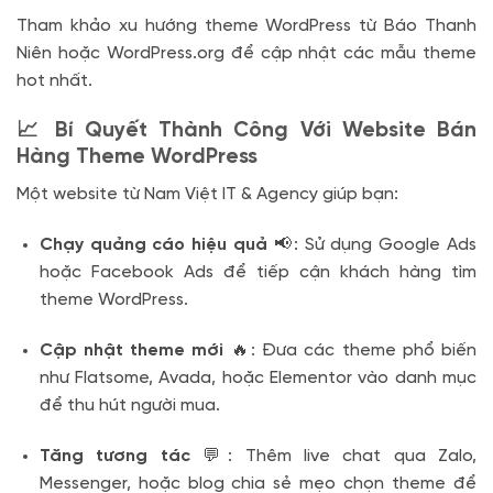
Tham khảo xu hướng theme WordPress từ Báo Thanh
Niên hoặc WordPress.org để cập nhật các mẫu theme
hot nhất.
📈 Bí Quyết Thành Công Với Website Bán
Hàng Theme WordPress
Một website từ Nam Việt IT & Agency giúp bạn:
Chạy quảng cáo hiệu quả
📢: Sử dụng Google Ads
hoặc Facebook Ads để tiếp cận khách hàng tìm
theme WordPress.
Cập nhật theme mới
🔥: Đưa các theme phổ biến
như Flatsome, Avada, hoặc Elementor vào danh mục
để thu hút người mua.
Tăng tương tác
💬: Thêm live chat qua Zalo,
Messenger, hoặc blog chia sẻ mẹo chọn theme để