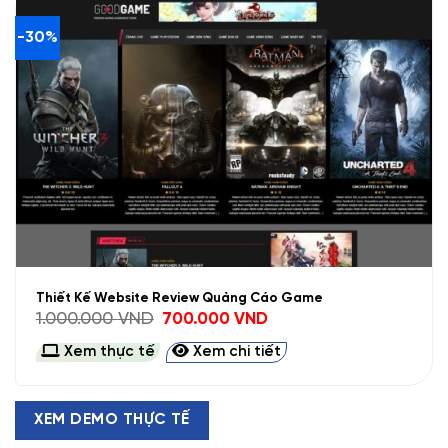
-30%
Thiết Kế Website Review Quảng Cáo Game
Giá
Giá
1.000.000
VND
700.000
VND
gốc
hiện
là:
tại
Xem thực tế
Xem chi tiết
1.000.000 VND.
là:
700.000 VND.
XEM DEMO THỰC TẾ