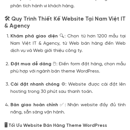
phân tích hành vi khách hàng.
🛠️ Quy Trình Thiết Kế Website Tại Nam Việt IT
& Agency
Khám phá giao diện
🔍: Chọn từ hơn 1200 mẫu tại
Nam Việt IT & Agency, từ Web bán hàng đến Web
dịch vụ và Web giới thiệu công ty.
Đặt mua dễ dàng
🖱️: Điền form đặt hàng, chọn mẫu
phù hợp với ngành bán theme WordPress.
Cài đặt nhanh chóng
⚙️: Website được cài đặt lên
hosting trong 30 phút sau thanh toán.
Bàn giao hoàn chỉnh
✅: Nhận website đầy đủ tính
năng, sẵn sàng vận hành.
🖥️ Tối Ưu Website Bán Hàng Theme WordPress