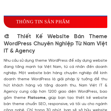
Hosting SSD 2GB
(+1.700.000 VND)
Miễn phí tên miền quốc tế .com .net khi mua
theme kèm hosting trong năm đầu sử dụng dịch vụ
THÔNG TIN SẢN PHẨM
hosting
🔰 MUA KÈM TÊN MIỀN
🎨 Thiết Kế Website Bán Theme
Tên miền Quốc tế
(+350.000 VND)
WordPress Chuyên Nghiệp Từ Nam Việt
Tên miền Việt Nam
(+600.000 VND)
IT & Agency
Nhu cầu sử dụng theme WordPress để xây dựng website
đang tăng mạnh tại Việt Nam, từ cá nhân đến doanh
nghiệp. Một website bán hàng chuyên nghiệp để kinh
doanh theme WordPress là giải pháp lý tưởng để thu
hút khách hàng và tăng doanh thu. Nam Việt IT &
Agency cung cấp hơn 1200 giao diện WordPress, bao
gồm theme
Flatsome
, giúp bạn tạo thiết kế website
bán theme chuẩn SEO, responsive, và tối ưu cho ngành
công nghệ. Chỉ trong 30 phút, bạn sẽ sở hữu website