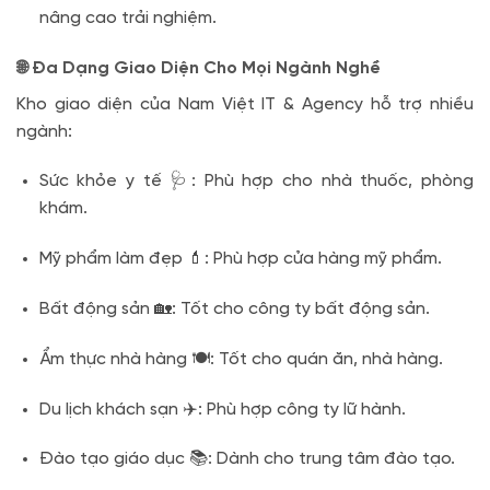
nâng cao trải nghiệm.
🌐 Đa Dạng Giao Diện Cho Mọi Ngành Nghề
Kho giao diện của Nam Việt IT & Agency hỗ trợ nhiều
ngành:
Sức khỏe y tế 🩺: Phù hợp cho nhà thuốc, phòng
khám.
Mỹ phẩm làm đẹp 💄: Phù hợp cửa hàng mỹ phẩm.
Bất động sản 🏡: Tốt cho công ty bất động sản.
Ẩm thực nhà hàng 🍽️: Tốt cho quán ăn, nhà hàng.
Du lịch khách sạn ✈️: Phù hợp công ty lữ hành.
Đào tạo giáo dục 📚: Dành cho trung tâm đào tạo.