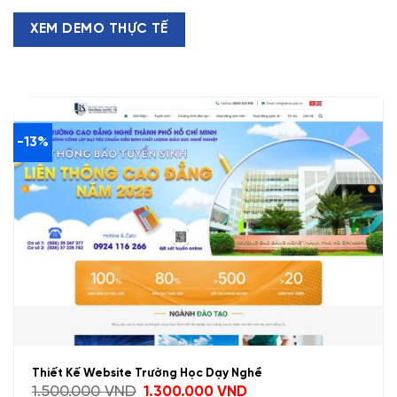
XEM DEMO THỰC TẾ
-13%
Thiết Kế Website Trường Học Dạy Nghề
Giá
Giá
1.500.000
VND
1.300.000
VND