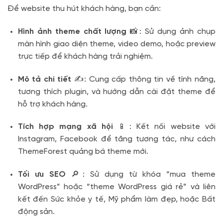
Để website thu hút khách hàng, bạn cần:
Hình ảnh theme chất lượng
📸: Sử dụng ảnh chụp
màn hình giao diện theme, video demo, hoặc preview
trực tiếp để khách hàng trải nghiệm.
Mô tả chi tiết
✍️: Cung cấp thông tin về tính năng,
tương thích plugin, và hướng dẫn cài đặt theme để
hỗ trợ khách hàng.
Tích hợp mạng xã hội
📱: Kết nối website với
Instagram, Facebook để tăng tương tác, như cách
ThemeForest quảng bá theme mới.
Tối ưu SEO
🔎: Sử dụng từ khóa “mua theme
WordPress” hoặc “theme WordPress giá rẻ” và liên
kết đến Sức khỏe y tế, Mỹ phẩm làm đẹp, hoặc Bất
động sản.