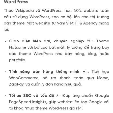
WordPress
Theo Wikipedia về WordPress, hơn 40% website toàn
cầu sử dụng WordPress, tạo cơ hội lớn cho thị trường
bán theme. Một website từ Nam Việt IT & Agency mang
lại:
Giao diện hiện đại, chuyên nghiệp
🎨: Theme
Flatsome với bố cục bắt mắt, lý tưởng để trưng bày
các theme WordPress như bán hàng, blog, hoặc
portfolio.
Tính năng bán hàng thông minh
🛒: Tích hợp
WooCommerce, hỗ trợ thanh toán qua Momo,
ZaloPay, và quản lý đơn hàng hiệu quả.
Tối ưu SEO và tốc độ
⚡: Đáp ứng chuẩn Google
PageSpeed Insights, giúp website lên top Google với
từ khóa “mua theme WordPress giá rẻ”.