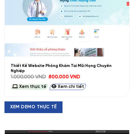
Thiết Kế Website Phòng Khám Tai Mũi Họng Chuyên
Nghiệp
Giá
Giá
1.000.000
VND
800.000
VND
gốc
hiện
là:
tại
Xem thực tế
Xem chi tiết
1.000.000 VND.
là:
800.000 VND.
XEM DEMO THỰC TẾ