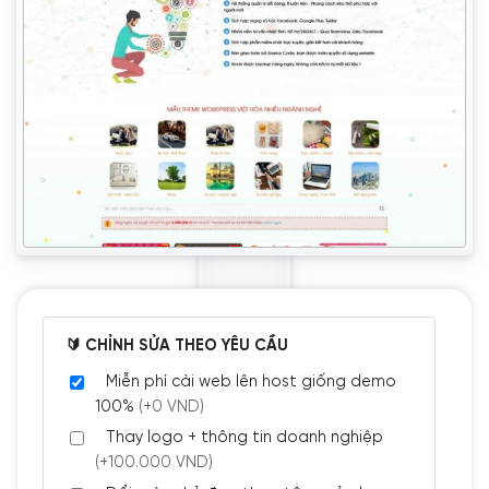
🔰 CHỈNH SỬA THEO YÊU CẦU
Miễn phí cài web lên host giống demo
100%
(+0 VND)
Thay logo + thông tin doanh nghiệp
(+100.000 VND)