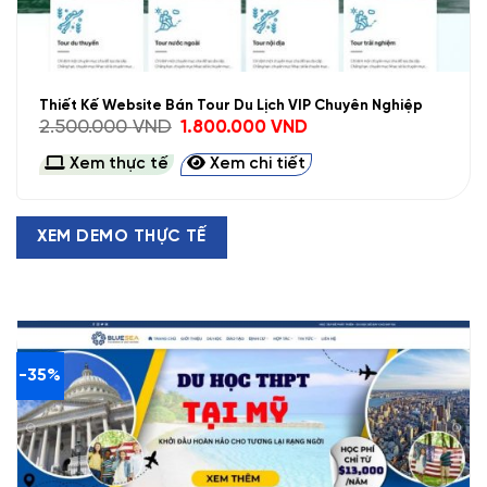
Thiết Kế Website Bán Tour Du Lịch VIP Chuyên Nghiệp
Giá
Giá
2.500.000
VND
1.800.000
VND
gốc
hiện
là:
tại
Xem thực tế
Xem chi tiết
2.500.000 VND.
là:
1.800.000 VND.
XEM DEMO THỰC TẾ
-35%