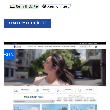
gốc
hiện
là:
tại
Xem thực tế
Xem chi tiết
1.500.000 VND.
là:
1.300.000 VND.
XEM DEMO THỰC TẾ
-27%