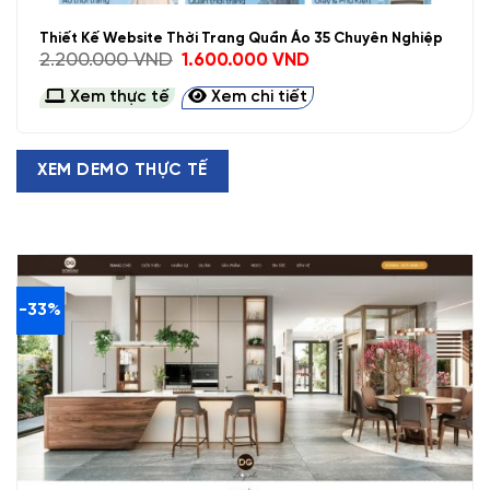
Thiết Kế Website Thời Trang Quần Áo 35 Chuyên Nghiệp
Giá
Giá
2.200.000
VND
1.600.000
VND
gốc
hiện
là:
tại
Xem thực tế
Xem chi tiết
2.200.000 VND.
là:
1.600.000 VND.
XEM DEMO THỰC TẾ
-33%