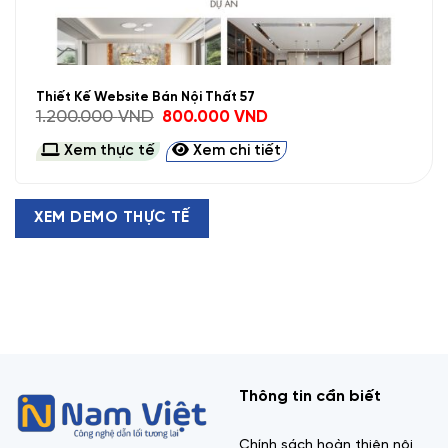
Thiết Kế Website Bán Nội Thất 57
Giá
Giá
1.200.000
VND
800.000
VND
gốc
hiện
là:
tại
Xem thực tế
Xem chi tiết
1.200.000 VND.
là:
800.000 VND.
XEM DEMO THỰC TẾ
Thông tin cần biết
Chính sách hoàn thiện nội