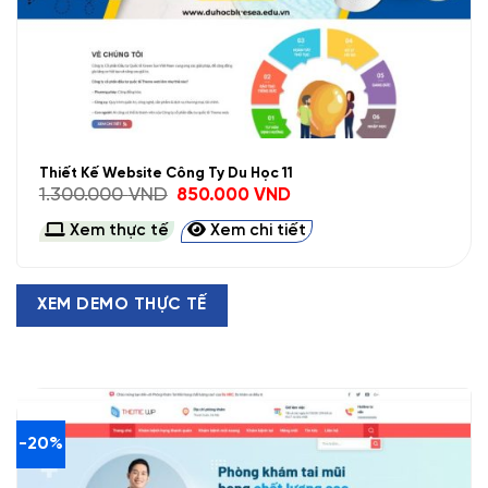
Thiết Kế Website Công Ty Du Học 11
Giá
Giá
1.300.000
VND
850.000
VND
gốc
hiện
là:
tại
Xem thực tế
Xem chi tiết
1.300.000 VND.
là:
850.000 VND.
XEM DEMO THỰC TẾ
-20%