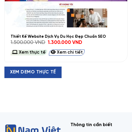
Thiết Kế Website Dịch Vụ Du Học Đẹp Chuẩn SEO
Giá
Giá
1.500.000
VND
1.300.000
VND
gốc
hiện
là:
tại
Xem thực tế
Xem chi tiết
1.500.000 VND.
là:
1.300.000 VND.
XEM DEMO THỰC TẾ
Thông tin cần biết