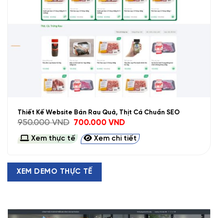
Thiết Kế Website Bán Rau Quả, Thịt Cá Chuẩn SEO
Giá
Giá
950.000
VND
700.000
VND
gốc
hiện
là:
tại
Xem thực tế
Xem chi tiết
950.000 VND.
là:
700.000 VND.
XEM DEMO THỰC TẾ