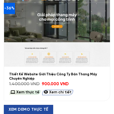
-36%
Thiết Kế Website Giới Thiệu Công Ty Bán Thang Máy
Chuyên Nghiệp
Giá
Giá
1.400.000
VND
900.000
VND
gốc
hiện
là:
tại
Xem thực tế
Xem chi tiết
1.400.000 VND.
là:
900.000 VND.
XEM DEMO THỰC TẾ