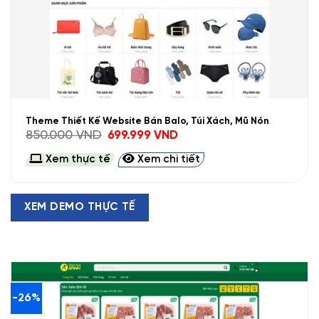
Theme Thiết Kế Website Bán Balo, Túi Xách, Mũ Nón
Giá
Giá
850.000
VND
699.999
VND
gốc
hiện
là:
tại
Xem thực tế
Xem chi tiết
850.000 VND.
là:
699.999 VND.
XEM DEMO THỰC TẾ
-26%