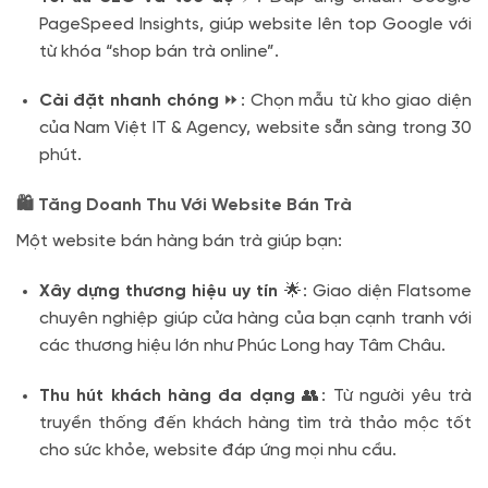
PageSpeed Insights, giúp website lên top Google với
từ khóa “shop bán trà online”.
Cài đặt nhanh chóng
⏩: Chọn mẫu từ kho giao diện
của Nam Việt IT & Agency, website sẵn sàng trong 30
phút.
🛍️ Tăng Doanh Thu Với Website Bán Trà
Một website bán hàng bán trà giúp bạn:
Xây dựng thương hiệu uy tín
🌟: Giao diện Flatsome
chuyên nghiệp giúp cửa hàng của bạn cạnh tranh với
các thương hiệu lớn như Phúc Long hay Tâm Châu.
Thu hút khách hàng đa dạng
👥: Từ người yêu trà
truyền thống đến khách hàng tìm trà thảo mộc tốt
cho sức khỏe, website đáp ứng mọi nhu cầu.