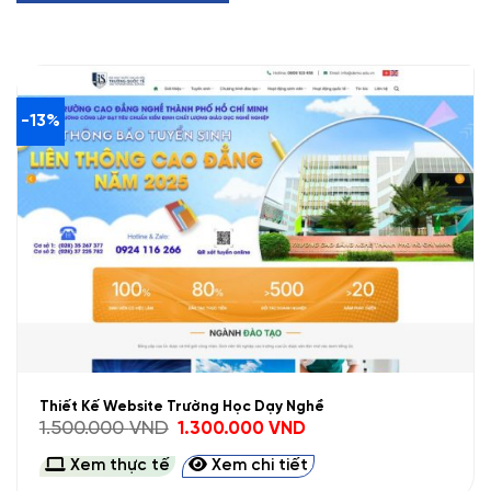
-13%
Thiết Kế Website Trường Học Dạy Nghề
Giá
Giá
1.500.000
VND
1.300.000
VND
gốc
hiện
là:
tại
Xem thực tế
Xem chi tiết
1.500.000 VND.
là:
1.300.000 VND.