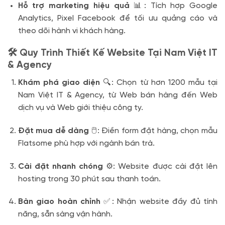
Hỗ trợ marketing hiệu quả
📊: Tích hợp Google
Analytics, Pixel Facebook để tối ưu quảng cáo và
theo dõi hành vi khách hàng.
🛠️ Quy Trình Thiết Kế Website Tại Nam Việt IT
& Agency
Khám phá giao diện
🔍: Chọn từ hơn 1200 mẫu tại
Nam Việt IT & Agency, từ Web bán hàng đến Web
dịch vụ và Web giới thiệu công ty.
Đặt mua dễ dàng
🖱️: Điền form đặt hàng, chọn mẫu
Flatsome phù hợp với ngành bán trà.
Cài đặt nhanh chóng
⚙️: Website được cài đặt lên
hosting trong 30 phút sau thanh toán.
Bàn giao hoàn chỉnh
✅: Nhận website đầy đủ tính
năng, sẵn sàng vận hành.