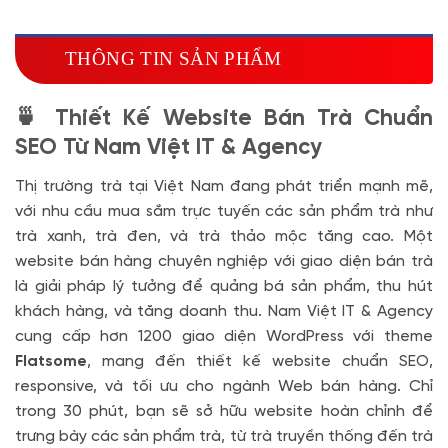
Miễn phí tên miền quốc tế .com .net khi mua
theme kèm hosting trong năm đầu sử dụng dịch vụ
THÔNG TIN SẢN PHẨM
hosting
🔰 MUA KÈM TÊN MIỀN
🍵 Thiết Kế Website Bán Trà Chuẩn
Tên miền Quốc tế
(+350.000 VND)
SEO Từ Nam Việt IT & Agency
Tên miền Việt Nam
(+600.000 VND)
Thị trường trà tại Việt Nam đang phát triển mạnh mẽ,
với nhu cầu mua sắm trực tuyến các sản phẩm trà như
trà xanh, trà đen, và trà thảo mộc tăng cao. Một
website bán hàng chuyên nghiệp với giao diện bán trà
là giải pháp lý tưởng để quảng bá sản phẩm, thu hút
khách hàng, và tăng doanh thu. Nam Việt IT & Agency
cung cấp hơn 1200 giao diện WordPress với theme
Flatsome
, mang đến thiết kế website chuẩn SEO,
responsive, và tối ưu cho ngành Web bán hàng. Chỉ
trong 30 phút, bạn sẽ sở hữu website hoàn chỉnh để
trưng bày các sản phẩm trà, từ trà truyền thống đến trà