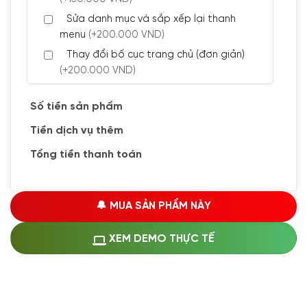
Sửa danh mục và sắp xếp lại thanh
menu
(+200.000 VND)
Thay đổi bố cục trang chủ (đơn giản)
(+200.000 VND)
Đăng 5 bài viết chuẩn seo
(+300.000 VND)
Số tiền sản phẩm
Tiền dịch vụ thêm
🔰 CÀI ĐẶT PLUGINS
Tổng tiền thanh toán
Cài đặt plugin theo yêu cầu
(+100.000 VND)
Cài plugin xử lý thanh toán tự động qua
🔔 MUA SẢN PHẨM NÀY
ngân hàng vietcombank, techcombank,
Zalopay, QR code...
(+1.500.000 VND)
XEM DEMO THỰC TẾ
🔰 MUA KÈM DỊCH VỤ
Hosting SSD 1GB
(+1.200.000 VND)
Hosting SSD 2GB
(+1.700.000 VND)