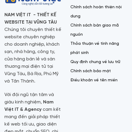
Chính sách hoàn thiện nội
NAM VIỆT IT - THIẾT KẾ
dung
WEBSITE TẠI VŨNG TÀU
Chính sách bàn giao mã
Chúng tôi chuyên thiết kế
nguồn
website chuyên nghiệp
Thỏa thuận về tính năng
cho doanh nghiệp, khách
sạn, nhà hàng, công ty,
phát sinh
cửa hàng bán lẻ và sàn
Quy định chung về lưu trữ
thương mại điện tử tại
Chính sách bảo mật
Vũng Tàu, Bà Rịa, Phú Mỹ
Điều khoản về tên miền
và Tân Thành.
Với đội ngũ tận tâm và
giàu kinh nghiệm,
Nam
Việt IT & Agency
cam kết
mang đến giải pháp thiết
kế web tối ưu, giao diện
đẹp mắt, chuẩn SEO, chi