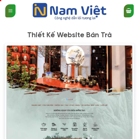
Bỏ
qua
nội
dung
Thiết Kế Website Bán Trà