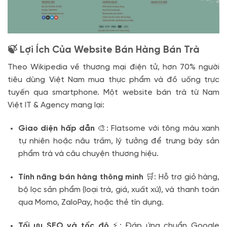
🍃 Lợi Ích Của Website Bán Hàng Bán Trà
Theo Wikipedia về thương mại điện tử, hơn 70% người
tiêu dùng Việt Nam mua thực phẩm và đồ uống trực
tuyến qua smartphone. Một website bán trà từ Nam
Việt IT & Agency mang lại:
Giao diện hấp dẫn
🎨: Flatsome với tông màu xanh
tự nhiên hoặc nâu trầm, lý tưởng để trưng bày sản
phẩm trà và câu chuyện thương hiệu.
Tính năng bán hàng thông minh
🛒: Hỗ trợ giỏ hàng,
bộ lọc sản phẩm (loại trà, giá, xuất xứ), và thanh toán
qua Momo, ZaloPay, hoặc thẻ tín dụng.
Tối ưu SEO và tốc độ
⚡: Đáp ứng chuẩn Google