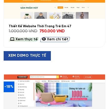
Thiết Kế Website Thời Trang Trẻ Em 47
Giá
Giá
1.000.000
VND
750.000
VND
gốc
hiện
là:
tại
Xem thực tế
Xem chi tiết
1.000.000 VND.
là:
750.000 VND.
XEM DEMO THỰC TẾ
-18%