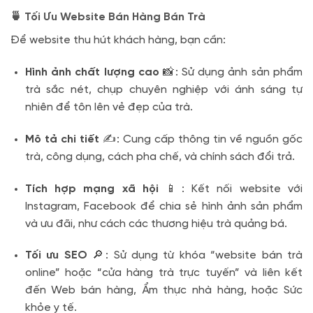
🍵 Tối Ưu Website Bán Hàng Bán Trà
Để website thu hút khách hàng, bạn cần:
Hình ảnh chất lượng cao
📸: Sử dụng ảnh sản phẩm
trà sắc nét, chụp chuyên nghiệp với ánh sáng tự
nhiên để tôn lên vẻ đẹp của trà.
Mô tả chi tiết
✍️: Cung cấp thông tin về nguồn gốc
trà, công dụng, cách pha chế, và chính sách đổi trả.
Tích hợp mạng xã hội
📱: Kết nối website với
Instagram, Facebook để chia sẻ hình ảnh sản phẩm
và ưu đãi, như cách các thương hiệu trà quảng bá.
Tối ưu SEO
🔎: Sử dụng từ khóa “website bán trà
online” hoặc “cửa hàng trà trực tuyến” và liên kết
đến Web bán hàng, Ẩm thực nhà hàng, hoặc Sức
khỏe y tế.