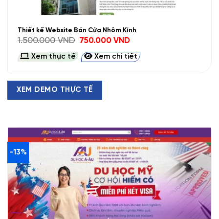
Thiết kế Website Bán Cửa Nhôm Kính
Giá
Giá
1.500.000
VND
750.000
VND
gốc
hiện
là:
tại
Xem thực tế
Xem chi tiết
1.500.000 VND.
là:
750.000 VND.
XEM DEMO THỰC TẾ
-13%