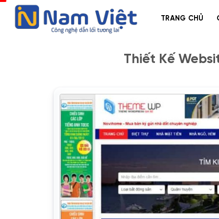
Bỏ
qua
TRANG CHỦ
nội
dung
Thiết Kế Websi