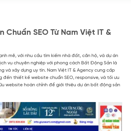
ản Chuẩn SEO Từ Nam Việt IT &
ạnh mẽ, với nhu cầu tìm kiếm nhà đất, căn hộ, và dự án
ịch vụ chuyên nghiệp với phong cách Bất Động Sản là
ng và xây dựng uy tín. Nam Việt IT & Agency cung cấp
g đến thiết kế website chuẩn SEO, responsive, và tối ưu
ữu website hoàn chỉnh để giới thiệu dự án bất động sản