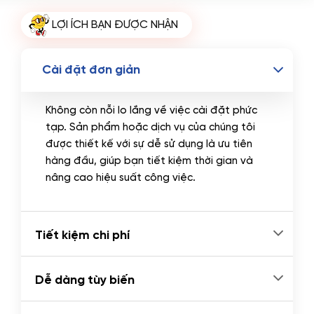
Tên miền Quốc tế
(+350.000 VND)
LỢI ÍCH BẠN ĐƯỢC NHẬN
Tên miền Việt Nam
(+600.000 VND)
Cài đặt đơn giản
Không còn nỗi lo lắng về việc cài đặt phức
tạp. Sản phẩm hoặc dịch vụ của chúng tôi
được thiết kế với sự dễ sử dụng là ưu tiên
hàng đầu, giúp bạn tiết kiệm thời gian và
nâng cao hiệu suất công việc.
Tiết kiệm chi phí
Dễ dàng tùy biến