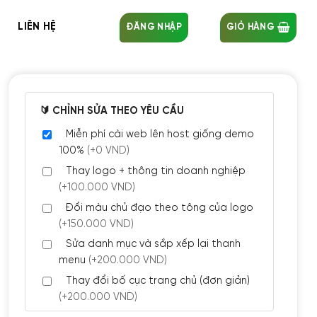
LIÊN HỆ
ĐĂNG NHẬP
GIỎ HÀNG
🔰 CHỈNH SỬA THEO YÊU CẦU
Miễn phí cài web lên host giống demo
100%
(+0 VND)
Thay logo + thông tin doanh nghiệp
(+100.000 VND)
Đổi màu chủ đạo theo tông của logo
(+150.000 VND)
Sửa danh mục và sắp xếp lại thanh
menu
(+200.000 VND)
Thay đổi bố cục trang chủ (đơn giản)
(+200.000 VND)