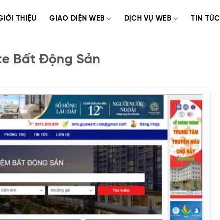
GIỚI THIỆU
GIAO DIỆN WEB
DỊCH VỤ WEB
TIN TỨC
te Bất Động Sản