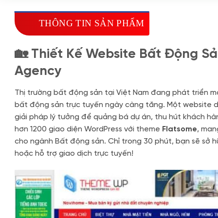
THÔNG TIN SẢN PHẨM
🏡 Thiết Kế Website Bất Động S
Agency
Thị trường bất động sản tại Việt Nam đang phát triển m
bất động sản trực tuyến ngày càng tăng. Một website d
giải pháp lý tưởng để quảng bá dự án, thu hút khách hà
hơn 1200 giao diện WordPress với theme
Flatsome
, man
cho ngành Bất động sản. Chỉ trong 30 phút, bạn sẽ sở h
hoặc hỗ trợ giao dịch trực tuyến!