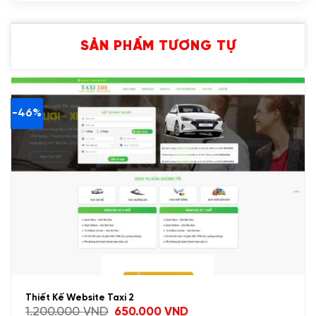
SẢN PHẨM TƯƠNG TỰ
-46%
Thiết Kế Website Taxi 2
Giá
Giá
1.200.000
VND
650.000
VND