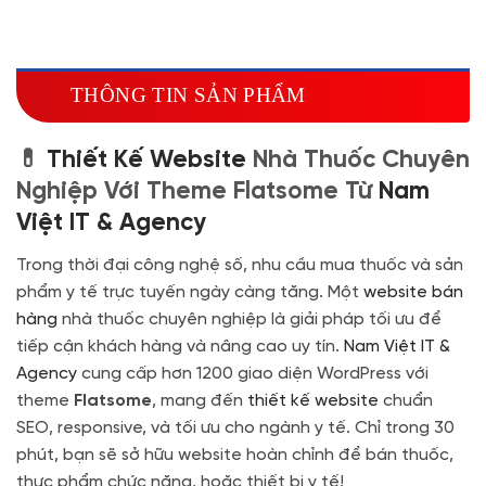
Hosting SSD 2GB
(+1.700.000 VND)
Miễn phí tên miền quốc tế .com .net khi mua
theme kèm hosting trong năm đầu sử dụng dịch vụ
THÔNG TIN SẢN PHẨM
hosting
🔰 MUA KÈM TÊN MIỀN
💊
Thiết Kế Website
Nhà Thuốc Chuyên
Tên miền Quốc tế
(+350.000 VND)
Nghiệp Với Theme Flatsome Từ
Nam
Tên miền Việt Nam
(+600.000 VND)
Việt IT & Agency
Trong thời đại công nghệ số, nhu cầu mua thuốc và sản
phẩm y tế trực tuyến ngày càng tăng. Một
website bán
hàng
nhà thuốc chuyên nghiệp là giải pháp tối ưu để
tiếp cận khách hàng và nâng cao uy tín.
Nam Việt IT &
Agency
cung cấp hơn 1200 giao diện WordPress với
theme
Flatsome
, mang đến
thiết kế website
chuẩn
SEO, responsive, và tối ưu cho ngành y tế. Chỉ trong 30
phút, bạn sẽ sở hữu website hoàn chỉnh để bán thuốc,
thực phẩm chức năng, hoặc thiết bị y tế!