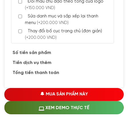
Đổi màu chủ đạo theo tông của logo
(+150.000 VND)
Sửa danh mục và sắp xếp lại thanh
menu
(+200.000 VND)
Thay đổi bố cục trang chủ (đơn giản)
(+200.000 VND)
Đăng 5 bài viết chuẩn seo
(+300.000 VND)
Số tiền sản phẩm
Tiền dịch vụ thêm
🔰 CÀI ĐẶT PLUGINS
Tổng tiền thanh toán
Cài đặt plugin theo yêu cầu
(+100.000 VND)
Cài plugin xử lý thanh toán tự động qua
🔔 MUA SẢN PHẨM NÀY
ngân hàng vietcombank, techcombank,
Zalopay, QR code...
(+1.500.000 VND)
XEM DEMO THỰC TẾ
🔰 MUA KÈM DỊCH VỤ
Hosting SSD 1GB
(+1.200.000 VND)