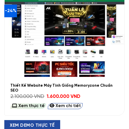
-24%
Thiết Kế Website Máy Tính Giống Memoryzone Chuẩn
SEO
Giá
Giá
2.100.000
VND
1.600.000
VND
gốc
hiện
là:
tại
Xem thực tế
Xem chi tiết
2.100.000 VND.
là:
1.600.000 VND.
XEM DEMO THỰC TẾ