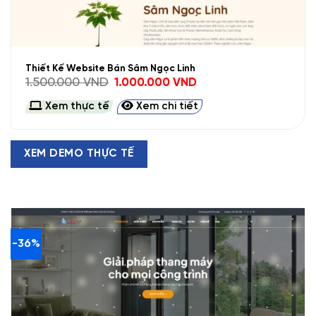
Thiết Kế Website Bán Sâm Ngọc Linh
Giá
Giá
1.500.000
VND
1.000.000
VND
gốc
hiện
là:
tại
Xem thực tế
Xem chi tiết
1.500.000 VND.
là:
1.000.000 VND.
XEM DEMO THỰC TẾ
-36%