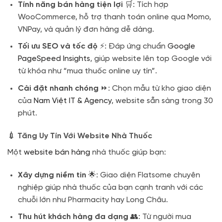
Tính năng bán hàng tiện lợi
🛒: Tích hợp
WooCommerce, hỗ trợ thanh toán online qua Momo,
VNPay, và quản lý đơn hàng dễ dàng.
Tối ưu SEO và tốc độ
⚡: Đáp ứng chuẩn
Google
PageSpeed Insights
, giúp website lên top Google với
từ khóa như “mua thuốc online uy tín”.
Cài đặt nhanh chóng
⏩: Chọn mẫu từ kho giao diện
của
Nam Việt IT & Agency
, website sẵn sàng trong 30
phút.
💉 Tăng Uy Tín Với Website Nhà Thuốc
Một
website bán hàng
nhà thuốc giúp bạn:
Xây dựng niềm tin
🌟: Giao diện Flatsome chuyên
nghiệp giúp nhà thuốc của bạn cạnh tranh với các
chuỗi lớn như Pharmacity hay Long Châu.
Thu hút khách hàng đa dạng
👥: Từ người mua