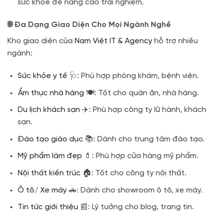
sức khỏe để nâng cao trải nghiệm.
🌐 Đa Dạng Giao Diện Cho Mọi Ngành Nghề
Kho giao diện của
Nam Việt IT & Agency
hỗ trợ nhiều
ngành:
Sức khỏe y tế
🩺: Phù hợp phòng khám, bệnh viện.
Ẩm thực nhà hàng
🍽️: Tốt cho quán ăn, nhà hàng.
Du lịch khách sạn
✈️: Phù hợp công ty lữ hành, khách
sạn.
Đào tạo giáo dục
📚: Dành cho trung tâm đào tạo.
Mỹ phẩm làm đẹp
💄: Phù hợp cửa hàng mỹ phẩm.
Nội thất kiến trúc
🏠: Tốt cho công ty nội thất.
Ô tô/ Xe máy
🚗: Dành cho showroom ô tô, xe máy.
Tin tức giới thiệu
📰: Lý tưởng cho blog, trang tin.