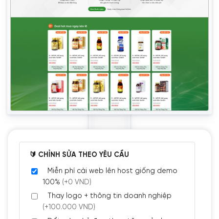
🔰 CHỈNH SỬA THEO YÊU CẦU
Miễn phí cài web lên host giống demo
100%
(+0 VND)
Thay logo + thông tin doanh nghiệp
(+100.000 VND)