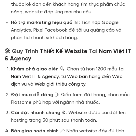
thuốc kê đơn đến khách hàng tìm thực phẩm chức
năng, website đáp ứng mọi nhu cầu.
Hỗ trợ marketing hiệu quả
📊: Tích hợp Google
Analytics, Pixel Facebook để tối ưu quảng cáo và
phân tích hành vi khách hàng.
🛠️ Quy Trình
Thiết Kế Website
Tại
Nam Việt IT
& Agency
Khám phá giao diện
🔍: Chọn từ hơn 1200 mẫu tại
Nam Việt IT & Agency
, từ
Web bán hàng
đến
Web
dịch vụ
và
Web giới thiệu công ty
.
Đặt mua dễ dàng
🖱️: Điền form đặt hàng, chọn mẫu
Flatsome phù hợp với ngành nhà thuốc.
Cài đặt nhanh chóng
⚙️: Website được cài đặt lên
hosting trong 30 phút sau thanh toán.
Bàn giao hoàn chỉnh
✅: Nhận website đầy đủ tính