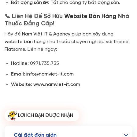
Bất động sản
🏡: Tốt cho công ty bất động sản.
📞 Liên Hệ Để Sở Hữu
Website Bán Hàng
Nhà
Thuốc Đẳng Cấp!
Hãy để
Nam Việt IT & Agency
giúp bạn xây dựng
website bán hàng
nhà thuốc chuyên nghiệp với theme
Flatsome. Liên hệ ngay:
Hotline
: 0971.735.735
Email
:
info@namviet-it.com
Website
:
www.namviet-it.com
LỢI ÍCH BẠN ĐƯỢC NHẬN
Cài đặt đơn giản