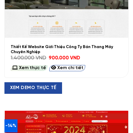
Thiết Kế Website Giới Thiệu Công Ty Bán Thang Máy
Chuyên Nghiệp
Giá
Giá
1.400.000
VND
900.000
VND
gốc
hiện
là:
tại
Xem thực tế
Xem chi tiết
1.400.000 VND.
là:
900.000 VND.
XEM DEMO THỰC TẾ
-14%