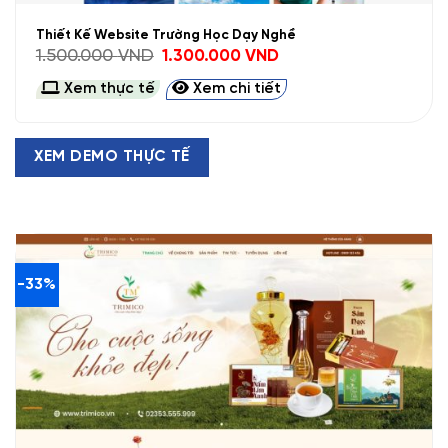
Thiết Kế Website Trường Học Dạy Nghề
Giá
Giá
1.500.000
VND
1.300.000
VND
gốc
hiện
là:
tại
Xem thực tế
Xem chi tiết
1.500.000 VND.
là:
1.300.000 VND.
XEM DEMO THỰC TẾ
-33%