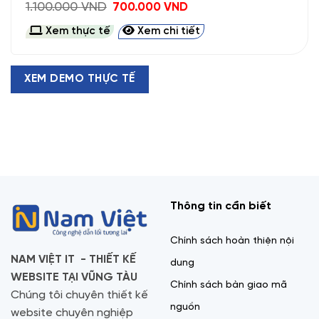
Giá
Giá
1.100.000
VND
700.000
VND
gốc
hiện
là:
tại
Xem thực tế
Xem chi tiết
1.100.000 VND.
là:
700.000 VND.
XEM DEMO THỰC TẾ
Thông tin cần biết
Chính sách hoàn thiện nội
NAM VIỆT IT - THIẾT KẾ
dung
WEBSITE TẠI VŨNG TÀU
Chính sách bàn giao mã
Chúng tôi chuyên thiết kế
nguồn
website chuyên nghiệp