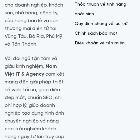
Thỏa thuận về tính năng
cho doanh nghiệp, khách
sạn, nhà hàng, công ty,
phát sinh
cửa hàng bán lẻ và sàn
Quy định chung về lưu trữ
thương mại điện tử tại
Chính sách bảo mật
Vũng Tàu, Bà Rịa, Phú Mỹ
Điều khoản về tên miền
và Tân Thành.
Với đội ngũ tận tâm và
giàu kinh nghiệm,
Nam
Việt IT & Agency
cam kết
mang đến giải pháp thiết
kế web tối ưu, giao diện
đẹp mắt, chuẩn SEO, chi
phí hợp lý, giúp doanh
nghiệp tạo dựng hình ảnh
chuyên nghiệp và nâng
cao trải nghiệm khách
hàng ngay từ lần truy cập