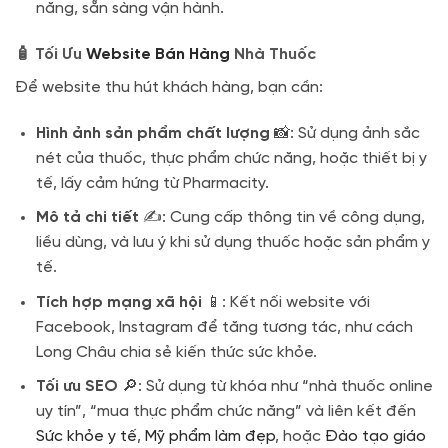
năng, sẵn sàng vận hành.
🧴 Tối Ưu
Website Bán Hàng
Nhà Thuốc
Để website thu hút khách hàng, bạn cần:
Hình ảnh sản phẩm chất lượng
📸: Sử dụng ảnh sắc
nét của thuốc, thực phẩm chức năng, hoặc thiết bị y
tế, lấy cảm hứng từ Pharmacity.
Mô tả chi tiết
✍️: Cung cấp thông tin về công dụng,
liều dùng, và lưu ý khi sử dụng thuốc hoặc sản phẩm y
tế.
Tích hợp mạng xã hội
📱: Kết nối website với
Facebook, Instagram để tăng tương tác, như cách
Long Châu chia sẻ kiến thức sức khỏe.
Tối ưu SEO
🔎: Sử dụng từ khóa như “nhà thuốc online
uy tín”, “mua thực phẩm chức năng” và liên kết đến
Sức khỏe y tế
,
Mỹ phẩm làm đẹp
, hoặc
Đào tạo giáo