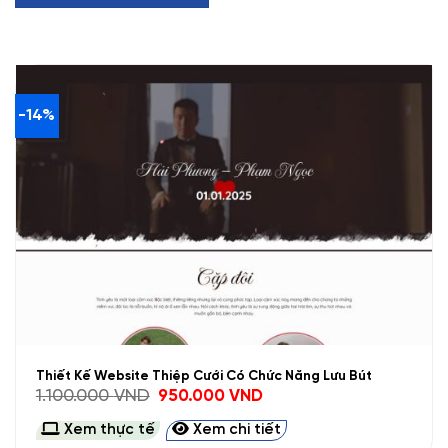
-14%
Thiết Kế Website Thiệp Cưới Có Chức Năng Lưu Bút
Giá
Giá
1.100.000
VND
950.000
VND
gốc
hiện
là:
tại
Xem thực tế
Xem chi tiết
1.100.000 VND.
là:
950.000 VND.