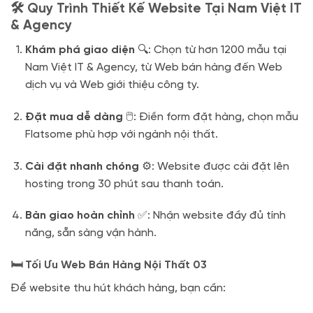
🛠️ Quy Trình Thiết Kế Website Tại Nam Việt IT
& Agency
Khám phá giao diện
🔍: Chọn từ hơn 1200 mẫu tại
Nam Việt IT & Agency, từ Web bán hàng đến Web
dịch vụ và Web giới thiệu công ty.
Đặt mua dễ dàng
🖱️: Điền form đặt hàng, chọn mẫu
Flatsome phù hợp với ngành nội thất.
Cài đặt nhanh chóng
⚙️: Website được cài đặt lên
hosting trong 30 phút sau thanh toán.
Bàn giao hoàn chỉnh
✅: Nhận website đầy đủ tính
năng, sẵn sàng vận hành.
🛏️ Tối Ưu Web Bán Hàng Nội Thất 03
Để website thu hút khách hàng, bạn cần: