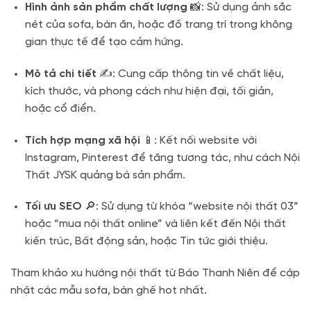
Hình ảnh sản phẩm chất lượng
📸: Sử dụng ảnh sắc
nét của sofa, bàn ăn, hoặc đồ trang trí trong không
gian thực tế để tạo cảm hứng.
Mô tả chi tiết
✍️: Cung cấp thông tin về chất liệu,
kích thước, và phong cách như hiện đại, tối giản,
hoặc cổ điển.
Tích hợp mạng xã hội
📱: Kết nối website với
Instagram, Pinterest để tăng tương tác, như cách Nội
Thất JYSK quảng bá sản phẩm.
Tối ưu SEO
🔎: Sử dụng từ khóa “website nội thất 03”
hoặc “mua nội thất online” và liên kết đến Nội thất
kiến trúc, Bất động sản, hoặc Tin tức giới thiệu.
Tham khảo xu hướng nội thất từ Báo Thanh Niên để cập
nhật các mẫu sofa, bàn ghế hot nhất.