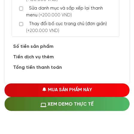
Sửa danh mục và sắp xếp lại thanh
menu
(+200.000 VND)
Thay đổi bố cục trang chủ (đơn giản)
(+200.000 VND)
Đăng 5 bài viết chuẩn seo
(+300.000 VND)
Số tiền sản phẩm
Tiền dịch vụ thêm
🔰 CÀI ĐẶT PLUGINS
Tổng tiền thanh toán
Cài đặt plugin theo yêu cầu
(+100.000 VND)
Cài plugin xử lý thanh toán tự động qua
🔔 MUA SẢN PHẨM NÀY
ngân hàng vietcombank, techcombank,
Zalopay, QR code...
(+1.500.000 VND)
XEM DEMO THỰC TẾ
🔰 MUA KÈM DỊCH VỤ
Hosting SSD 1GB
(+1.200.000 VND)
Hosting SSD 2GB
(+1.700.000 VND)