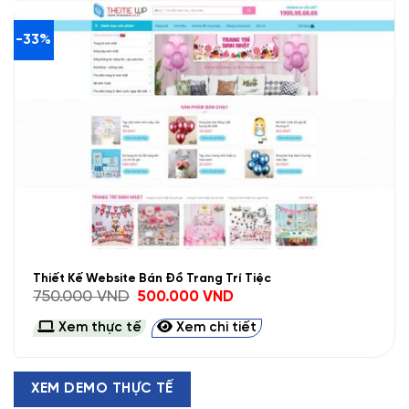
-33%
Thiết Kế Website Bán Đồ Trang Trí Tiệc
Giá
Giá
750.000
VND
500.000
VND
gốc
hiện
là:
tại
Xem thực tế
Xem chi tiết
750.000 VND.
là:
500.000 VND.
XEM DEMO THỰC TẾ