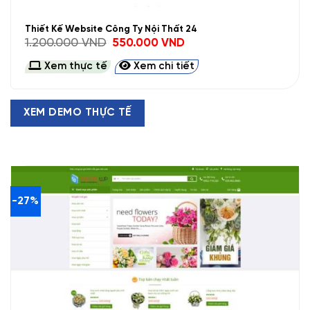
Thiết Kế Website Công Ty Nội Thất 24
Giá
Giá
1.200.000
VND
550.000
VND
gốc
hiện
là:
tại
Xem thực tế
Xem chi tiết
1.200.000 VND.
là:
550.000 VND.
XEM DEMO THỰC TẾ
-27%