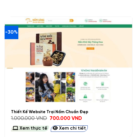
-30%
Thiết Kế Website Trại Nấm Chuẩn Đẹp
Giá
Giá
1.000.000
VND
700.000
VND
gốc
hiện
là:
tại
Xem thực tế
Xem chi tiết
1.000.000 VND.
là:
700.000 VND.