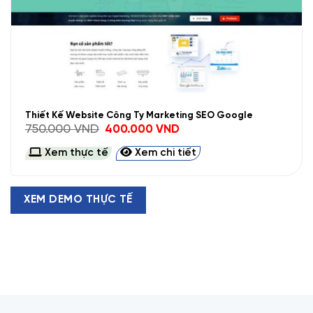
Thiết Kế Website Công Ty Marketing SEO Google
Giá
Giá
750.000
VND
400.000
VND
gốc
hiện
là:
tại
Xem thực tế
Xem chi tiết
750.000 VND.
là:
400.000 VND.
XEM DEMO THỰC TẾ