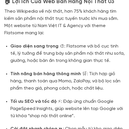
🏠 Lợi Ích Của Web Bán Hàng Nội Thất 03
Theo Wikipedia về nội thất, hơn 75% khách hàng tìm
kiếm sản phẩm nội thất trực tuyến trước khi mua sắm.
Một website từ Nam Việt IT & Agency với theme
Flatsome mang lại:
Giao diện sang trọng
🎨: Flatsome với bố cục tinh
tế, lý tưởng để trưng bày sản phẩm nội thất như sofa,
giường, hoặc bàn ăn trong không gian thực tế.
Tính năng bán hàng thông minh
🛒: Tích hợp giỏ
hàng, thanh toán qua Momo, ZaloPay, và bộ lọc sản
phẩm theo giá, phong cách, hoặc chất liệu.
Tối ưu SEO và tốc độ
⚡: Đáp ứng chuẩn Google
PageSpeed Insights, giúp website lên top Google với
từ khóa “shop nội thất online”.
Cài đặt nhanh chóng
⏩: Chọn mẫu từ kho giao diện