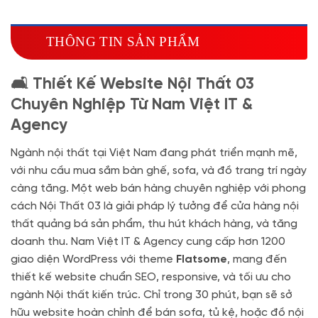
Miễn phí tên miền quốc tế .com .net khi mua
theme kèm hosting trong năm đầu sử dụng dịch vụ
THÔNG TIN SẢN PHẨM
hosting
🔰 MUA KÈM TÊN MIỀN
🛋️ Thiết Kế Website Nội Thất 03
Tên miền Quốc tế
(+350.000 VND)
Chuyên Nghiệp Từ Nam Việt IT &
Tên miền Việt Nam
(+600.000 VND)
Agency
Ngành nội thất tại Việt Nam đang phát triển mạnh mẽ,
với nhu cầu mua sắm bàn ghế, sofa, và đồ trang trí ngày
càng tăng. Một web bán hàng chuyên nghiệp với phong
cách Nội Thất 03 là giải pháp lý tưởng để cửa hàng nội
thất quảng bá sản phẩm, thu hút khách hàng, và tăng
doanh thu. Nam Việt IT & Agency cung cấp hơn 1200
giao diện WordPress với theme
Flatsome
, mang đến
thiết kế website chuẩn SEO, responsive, và tối ưu cho
ngành Nội thất kiến trúc. Chỉ trong 30 phút, bạn sẽ sở
hữu website hoàn chỉnh để bán sofa, tủ kệ, hoặc đồ nội