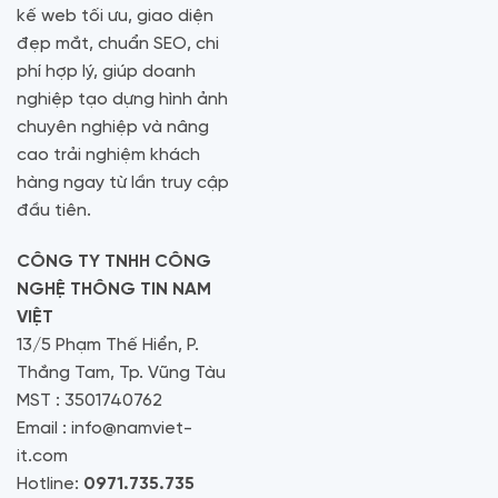
kế web tối ưu, giao diện
đẹp mắt, chuẩn SEO, chi
phí hợp lý, giúp doanh
nghiệp tạo dựng hình ảnh
chuyên nghiệp và nâng
cao trải nghiệm khách
hàng ngay từ lần truy cập
đầu tiên.
CÔNG TY TNHH CÔNG
NGHỆ THÔNG TIN NAM
VIỆT
13/5 Phạm Thế Hiển, P.
Thắng Tam, Tp. Vũng Tàu
MST : 3501740762
Email : info@namviet-
it.com
Hotline:
0971.735.735