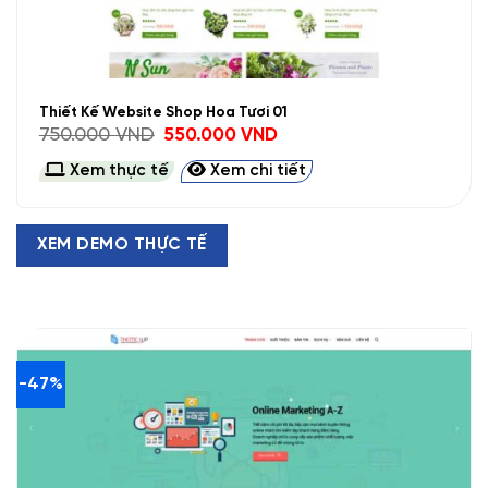
Thiết Kế Website Shop Hoa Tươi 01
Giá
Giá
750.000
VND
550.000
VND
gốc
hiện
là:
tại
Xem thực tế
Xem chi tiết
750.000 VND.
là:
550.000 VND.
XEM DEMO THỰC TẾ
-47%