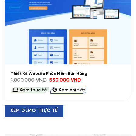
Thiết Kế Website Phần Mềm Bán Hàng
Giá
Giá
1.000.000
VND
550.000
VND
gốc
hiện
là:
tại
Xem thực tế
Xem chi tiết
1.000.000 VND.
là:
550.000 VND.
XEM DEMO THỰC TẾ