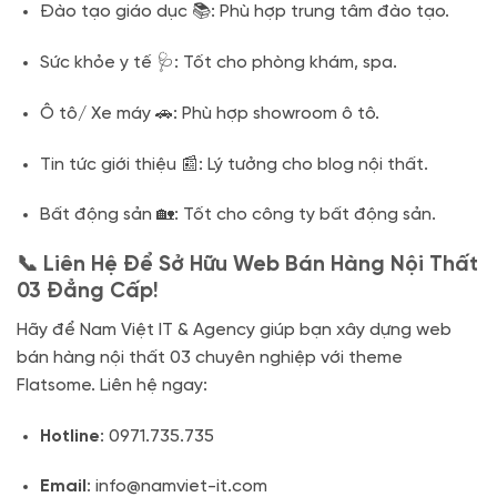
Đào tạo giáo dục 📚: Phù hợp trung tâm đào tạo.
Sức khỏe y tế 🩺: Tốt cho phòng khám, spa.
Ô tô/ Xe máy 🚗: Phù hợp showroom ô tô.
Tin tức giới thiệu 📰: Lý tưởng cho blog nội thất.
Bất động sản 🏡: Tốt cho công ty bất động sản.
📞 Liên Hệ Để Sở Hữu Web Bán Hàng Nội Thất
03 Đẳng Cấp!
Hãy để Nam Việt IT & Agency giúp bạn xây dựng web
bán hàng nội thất 03 chuyên nghiệp với theme
Flatsome. Liên hệ ngay:
Hotline
: 0971.735.735
Email
: info@namviet-it.com