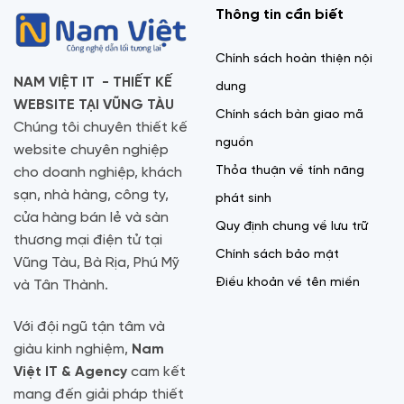
Thông tin cần biết
Chính sách hoàn thiện nội
NAM VIỆT IT - THIẾT KẾ
dung
WEBSITE TẠI VŨNG TÀU
Chính sách bàn giao mã
Chúng tôi chuyên thiết kế
nguồn
website chuyên nghiệp
Thỏa thuận về tính năng
cho doanh nghiệp, khách
sạn, nhà hàng, công ty,
phát sinh
cửa hàng bán lẻ và sàn
Quy định chung về lưu trữ
thương mại điện tử tại
Chính sách bảo mật
Vũng Tàu, Bà Rịa, Phú Mỹ
Điều khoản về tên miền
và Tân Thành.
Với đội ngũ tận tâm và
giàu kinh nghiệm,
Nam
Việt IT & Agency
cam kết
mang đến giải pháp thiết