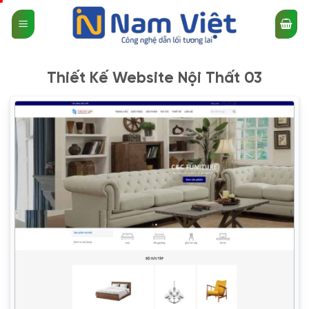
Bỏ
qua
nội
dung
Thiết Kế Website Nội Thất 03