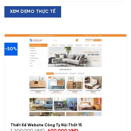
XEM DEMO THỰC TẾ
-50%
Thiết Kế Website Công Ty Nội Thất 15
Giá
Giá