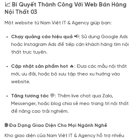
📈 Bí Quyết Thành Công Với Web Bán Hàng
Nội Thất 03
Một website từ Nam Việt IT & Agency giúp bạn:
Chạy quảng cáo hiệu quả
📢: Sử dụng Google Ads
hoặc Instagram Ads để tiếp cận khách hàng tìm nội
thất trực tuyến.
Cập nhật sản phẩm hot
🔥: Đưa các mẫu nội thất
mới, ưu đãi, hoặc bộ sưu tập theo xu hướng vào
website.
Tăng tương tác
💬: Thêm live chat qua Zalo,
Messenger, hoặc blog chia sẻ mẹo trang trí nội thất
để nâng cao trải nghiệm.
🌐 Đa Dạng Giao Diện Cho Mọi Ngành Nghề
Kho giao diện của Nam Việt IT & Agency hỗ trợ nhiều