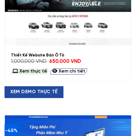
Thiết Kế Website Bán Ô Tô
Giá
Giá
1.000.000
VND
650.000
VND
gốc
hiện
là:
tại
Xem thực tế
Xem chi tiết
1.000.000 VND.
là:
650.000 VND.
XEM DEMO THỰC TẾ
-45%