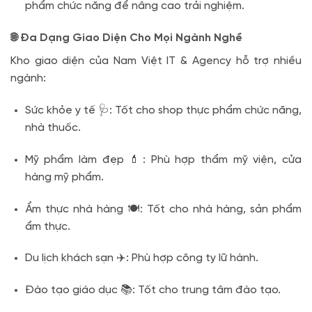
phẩm chức năng để nâng cao trải nghiệm.
🌐 Đa Dạng Giao Diện Cho Mọi Ngành Nghề
Kho giao diện của Nam Việt IT & Agency hỗ trợ nhiều
ngành:
Sức khỏe y tế 🩺: Tốt cho shop thực phẩm chức năng,
nhà thuốc.
Mỹ phẩm làm đẹp 💄: Phù hợp thẩm mỹ viện, cửa
hàng mỹ phẩm.
Ẩm thực nhà hàng 🍽️: Tốt cho nhà hàng, sản phẩm
ẩm thực.
Du lịch khách sạn ✈️: Phù hợp công ty lữ hành.
Đào tạo giáo dục 📚: Tốt cho trung tâm đào tạo.