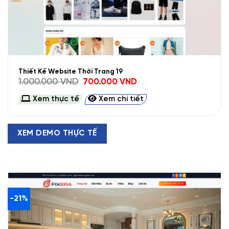
Thiết Kế Website Thời Trang 19
Giá
Giá
1.000.000
VND
700.000
VND
gốc
hiện
là:
tại
Xem thực tế
Xem chi tiết
1.000.000 VND.
là:
700.000 VND.
XEM DEMO THỰC TẾ
-21%