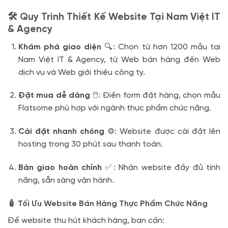
🛠️ Quy Trình Thiết Kế Website Tại Nam Việt IT
& Agency
Khám phá giao diện
🔍: Chọn từ hơn 1200 mẫu tại
Nam Việt IT & Agency, từ Web bán hàng đến Web
dịch vụ và Web giới thiệu công ty.
Đặt mua dễ dàng
🖱️: Điền form đặt hàng, chọn mẫu
Flatsome phù hợp với ngành thực phẩm chức năng.
Cài đặt nhanh chóng
⚙️: Website được cài đặt lên
hosting trong 30 phút sau thanh toán.
Bàn giao hoàn chỉnh
✅: Nhận website đầy đủ tính
năng, sẵn sàng vận hành.
🧴 Tối Ưu Website Bán Hàng Thực Phẩm Chức Năng
Để website thu hút khách hàng, bạn cần: