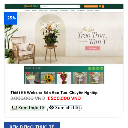
-25%
Thiết Kế Website Bán Hoa Tươi Chuyên Nghiệp
Giá
Giá
2.000.000
VND
1.500.000
VND
gốc
hiện
là:
tại
Xem thực tế
Xem chi tiết
2.000.000 VND.
là:
1.500.000 VND.
XEM DEMO THỰC TẾ