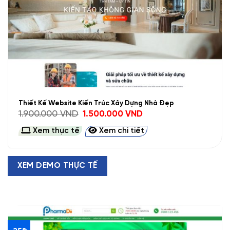
Thiết Kế Website Kiến Trúc Xây Dựng Nhà Đẹp
Giá
Giá
1.900.000
VND
1.500.000
VND
gốc
hiện
là:
tại
Xem thực tế
Xem chi tiết
1.900.000 VND.
là:
1.500.000 VND.
XEM DEMO THỰC TẾ