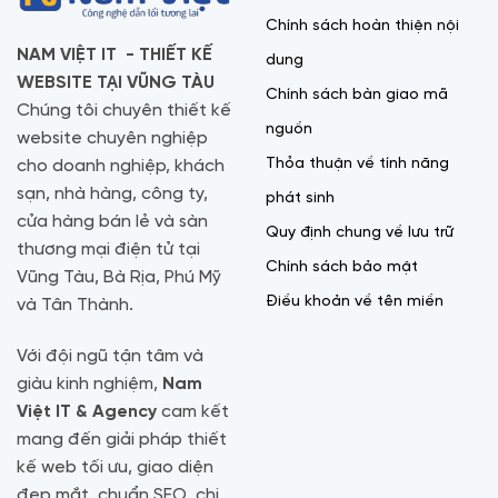
Chính sách hoàn thiện nội
NAM VIỆT IT - THIẾT KẾ
dung
WEBSITE TẠI VŨNG TÀU
Chính sách bàn giao mã
Chúng tôi chuyên thiết kế
nguồn
website chuyên nghiệp
Thỏa thuận về tính năng
cho doanh nghiệp, khách
sạn, nhà hàng, công ty,
phát sinh
cửa hàng bán lẻ và sàn
Quy định chung về lưu trữ
thương mại điện tử tại
Chính sách bảo mật
Vũng Tàu, Bà Rịa, Phú Mỹ
Điều khoản về tên miền
và Tân Thành.
Với đội ngũ tận tâm và
giàu kinh nghiệm,
Nam
Việt IT & Agency
cam kết
mang đến giải pháp thiết
kế web tối ưu, giao diện
đẹp mắt, chuẩn SEO, chi