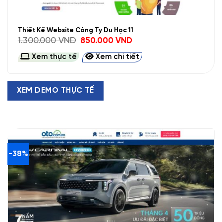
Thiết Kế Website Công Ty Du Học 11
Giá
Giá
1.300.000
VND
850.000
VND
gốc
hiện
là:
tại
Xem thực tế
Xem chi tiết
1.300.000 VND.
là:
850.000 VND.
XEM DEMO THỰC TẾ
-38%