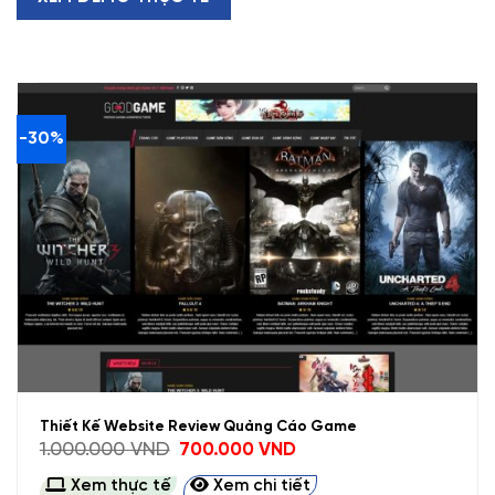
-30%
Thiết Kế Website Review Quảng Cáo Game
Giá
Giá
1.000.000
VND
700.000
VND
gốc
hiện
là:
tại
Xem thực tế
Xem chi tiết
1.000.000 VND.
là: