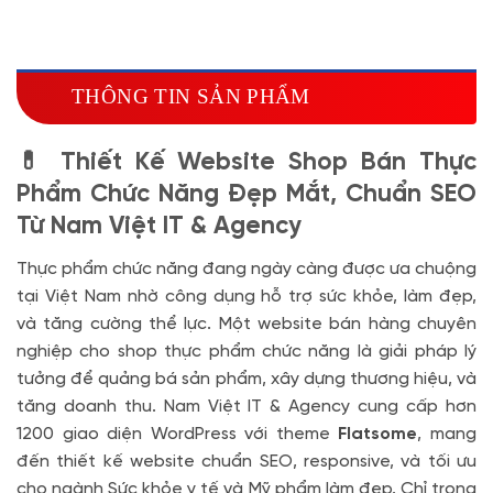
Hosting SSD 2GB
(+1.700.000 VND)
Miễn phí tên miền quốc tế .com .net khi mua
theme kèm hosting trong năm đầu sử dụng dịch vụ
THÔNG TIN SẢN PHẨM
hosting
🔰 MUA KÈM TÊN MIỀN
💊 Thiết Kế Website Shop Bán Thực
Tên miền Quốc tế
(+350.000 VND)
Phẩm Chức Năng Đẹp Mắt, Chuẩn SEO
Tên miền Việt Nam
(+600.000 VND)
Từ Nam Việt IT & Agency
Thực phẩm chức năng đang ngày càng được ưa chuộng
tại Việt Nam nhờ công dụng hỗ trợ sức khỏe, làm đẹp,
và tăng cường thể lực. Một website bán hàng chuyên
nghiệp cho shop thực phẩm chức năng là giải pháp lý
tưởng để quảng bá sản phẩm, xây dựng thương hiệu, và
tăng doanh thu. Nam Việt IT & Agency cung cấp hơn
1200 giao diện WordPress với theme
Flatsome
, mang
đến thiết kế website chuẩn SEO, responsive, và tối ưu
cho ngành Sức khỏe y tế và Mỹ phẩm làm đẹp. Chỉ trong