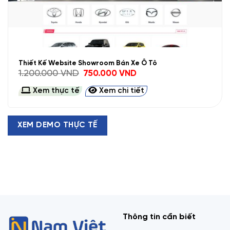
Thiết Kế Website Showroom Bán Xe Ô Tô
Giá
Giá
1.200.000
VND
750.000
VND
gốc
hiện
là:
tại
Xem thực tế
Xem chi tiết
1.200.000 VND.
là:
750.000 VND.
XEM DEMO THỰC TẾ
Thông tin cần biết