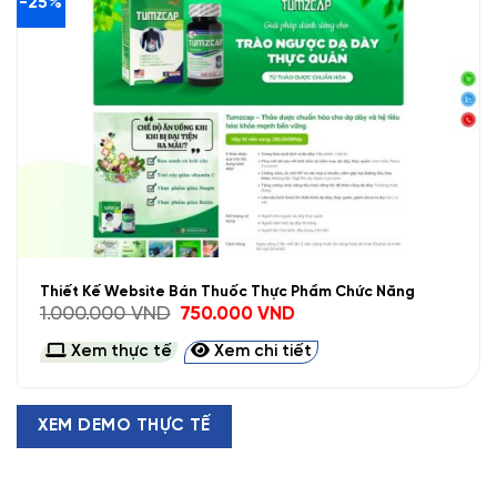
-25%
Thiết Kế Website Bán Thuốc Thực Phẩm Chức Năng
Giá
Giá
1.000.000
VND
750.000
VND
gốc
hiện
là:
tại
Xem thực tế
Xem chi tiết
1.000.000 VND.
là:
750.000 VND.
XEM DEMO THỰC TẾ