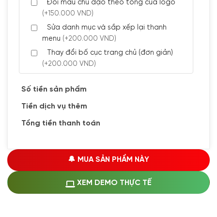
Đổi màu chủ đạo theo tông của logo
(+150.000 VND)
Sửa danh mục và sắp xếp lại thanh
menu
(+200.000 VND)
Thay đổi bố cục trang chủ (đơn giản)
(+200.000 VND)
Đăng 5 bài viết chuẩn seo
(+300.000 VND)
Số tiền sản phẩm
Tiền dịch vụ thêm
🔰 CÀI ĐẶT PLUGINS
Tổng tiền thanh toán
Cài đặt plugin theo yêu cầu
(+100.000 VND)
Cài plugin xử lý thanh toán tự động qua
🔔 MUA SẢN PHẨM NÀY
ngân hàng vietcombank, techcombank,
Zalopay, QR code...
(+1.500.000 VND)
XEM DEMO THỰC TẾ
🔰 MUA KÈM DỊCH VỤ
Hosting SSD 1GB
(+1.200.000 VND)