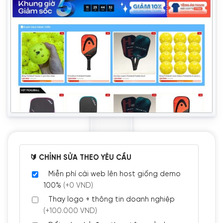
🔰 CHỈNH SỬA THEO YÊU CẦU
Miễn phí cài web lên host giống demo
100%
(+0 VND)
Thay logo + thông tin doanh nghiệp
(+100.000 VND)