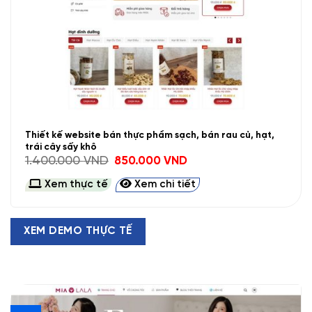
Thiết kế website bán thực phẩm sạch, bán rau củ, hạt,
trái cây sấy khô
Giá
Giá
1.400.000
VND
850.000
VND
gốc
hiện
là:
tại
Xem thực tế
Xem chi tiết
1.400.000 VND.
là:
850.000 VND.
XEM DEMO THỰC TẾ