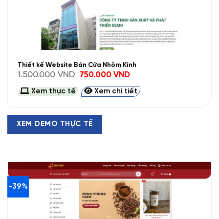
Thiết kế Website Bán Cửa Nhôm Kính
Giá
Giá
1.500.000
VND
750.000
VND
gốc
hiện
là:
tại
Xem thực tế
Xem chi tiết
1.500.000 VND.
là:
750.000 VND.
XEM DEMO THỰC TẾ
-39%