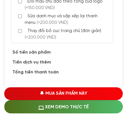
Đổi màu chủ đạo theo tông của logo
(+150.000 VND)
Sửa danh mục và sắp xếp lại thanh
menu
(+200.000 VND)
Thay đổi bố cục trang chủ (đơn giản)
(+200.000 VND)
Đăng 5 bài viết chuẩn seo
(+300.000 VND)
Số tiền sản phẩm
Tiền dịch vụ thêm
🔰 CÀI ĐẶT PLUGINS
Tổng tiền thanh toán
Cài đặt plugin theo yêu cầu
(+100.000 VND)
Cài plugin xử lý thanh toán tự động qua
🔔 MUA SẢN PHẨM NÀY
ngân hàng vietcombank, techcombank,
Zalopay, QR code...
(+1.500.000 VND)
XEM DEMO THỰC TẾ
🔰 MUA KÈM DỊCH VỤ
Hosting SSD 1GB
(+1.200.000 VND)