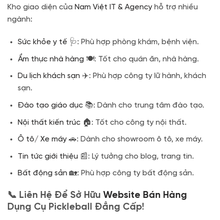
Kho giao diện của
Nam Việt IT & Agency
hỗ trợ nhiều
ngành:
Sức khỏe y tế
🩺: Phù hợp phòng khám, bệnh viện.
Ẩm thực nhà hàng
🍽️: Tốt cho quán ăn, nhà hàng.
Du lịch khách sạn
✈️: Phù hợp công ty lữ hành, khách
sạn.
Đào tạo giáo dục
📚: Dành cho trung tâm đào tạo.
Nội thất kiến trúc
🏠: Tốt cho công ty nội thất.
Ô tô/ Xe máy
🚗: Dành cho showroom ô tô, xe máy.
Tin tức giới thiệu
📰: Lý tưởng cho blog, trang tin.
Bất động sản
🏡: Phù hợp công ty bất động sản.
📞 Liên Hệ Để Sở Hữu
Website Bán Hàng
Dụng Cụ Pickleball Đẳng Cấp!