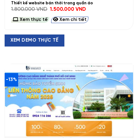
Thiết kế website bán thời trang quần áo
Giá
Giá
1.800.000
VND
1.500.000
VND
gốc
hiện
là:
tại
Xem thực tế
Xem chi tiết
1.800.000 VND.
là:
1.500.000 VND.
XEM DEMO THỰC TẾ
-13%