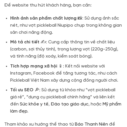
Để website thu hút khách hàng, bạn cần:
Hình ảnh sản phẩm chất lượng
📸: Sử dụng ảnh sắc
nét, như vợt pickleball Niupipo chụp trong không gian
sân chơi năng động.
Mô tả chi tiết
✍️: Cung cấp thông tin về chất liệu
(carbon, sợi thủy tinh), trọng lượng vợt (220g-250g),
và tính năng (độ xoáy, kiểm soát bóng).
Tích hợp mạng xã hội
📱: Kết nối website với
Instagram, Facebook để tăng tương tác, như cách
Pickleball Việt Nam xây dựng cộng đồng người chơi.
Tối ưu SEO
🔎: Sử dụng từ khóa như “vợt pickleball
giá rẻ”, “dụng cụ pickleball chính hãng” và liên kết
đến
Sức khỏe y tế
,
Đào tạo giáo dục
, hoặc
Mỹ phẩm
làm đẹp
.
Tham khảo xu hướng thể thao từ
Báo Thanh Niên
để