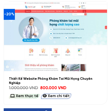
-20%
Thiết Kế Website Phòng Khám Tai Mũi Họng Chuyên
Nghiệp
Giá
Giá
1.000.000
VND
800.000
VND
gốc
hiện
là:
tại
Xem thực tế
Xem chi tiết
1.000.000 VND.
là:
800.000 VND.