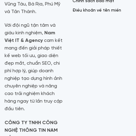
Chính sách bảo mật
Vũng Tàu, Bà Rịa, Phú Mỹ
Điều khoản về tên miền
và Tân Thành.
Với đội ngũ tận tâm và
giàu kinh nghiệm,
Nam
Việt IT & Agency
cam kết
mang đến giải pháp thiết
kế web tối ưu, giao diện
đẹp mắt, chuẩn SEO, chi
phí hợp lý, giúp doanh
nghiệp tạo dựng hình ảnh
chuyên nghiệp và nâng
cao trải nghiệm khách
hàng ngay từ lần truy cập
đầu tiên.
CÔNG TY TNHH CÔNG
NGHỆ THÔNG TIN NAM