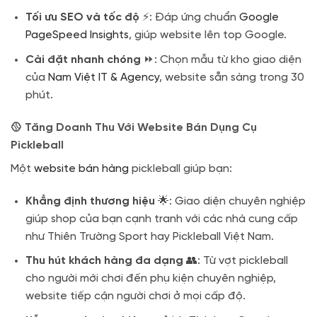
Tối ưu SEO và tốc độ
⚡: Đáp ứng chuẩn
Google
PageSpeed Insights
, giúp website lên top Google.
Cài đặt nhanh chóng
⏩: Chọn mẫu từ kho giao diện
của
Nam Việt IT & Agency
, website sẵn sàng trong 30
phút.
🥎 Tăng Doanh Thu Với Website Bán Dụng Cụ
Pickleball
Một
website bán hàng
pickleball giúp bạn:
Khẳng định thương hiệu
🌟: Giao diện chuyên nghiệp
giúp shop của bạn cạnh tranh với các nhà cung cấp
như Thiên Trường Sport hay Pickleball Việt Nam.
Thu hút khách hàng đa dạng
👥: Từ vợt pickleball
cho người mới chơi đến phụ kiện chuyên nghiệp,
website tiếp cận người chơi ở mọi cấp độ.