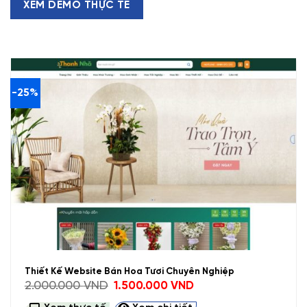
XEM DEMO THỰC TẾ
-25%
Thiết Kế Website Bán Hoa Tươi Chuyên Nghiệp
Giá
Giá
2.000.000
VND
1.500.000
VND
gốc
hiện
là:
tại