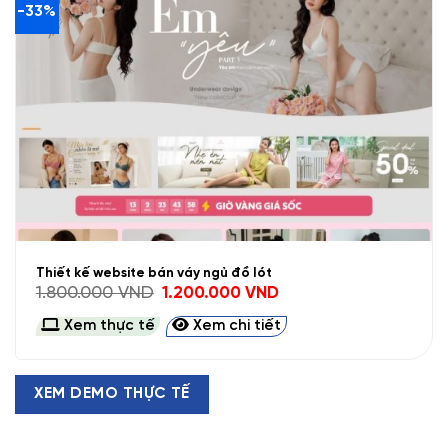
-33%
Thiết kế website bán váy ngủ đồ lót
Giá
Giá
1.800.000
VND
1.200.000
VND
gốc
hiện
là:
tại
Xem thực tế
Xem chi tiết
1.800.000 VND.
là:
1.200.000 VND.
XEM DEMO THỰC TẾ