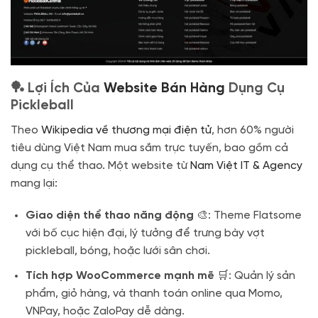
🏓 Lợi Ích Của
Website Bán Hàng
Dụng Cụ
Pickleball
Theo
Wikipedia về thương mại điện tử
, hơn 60% người
tiêu dùng Việt Nam mua sắm trực tuyến, bao gồm cả
dụng cụ thể thao. Một website từ
Nam Việt IT & Agency
mang lại:
Giao diện thể thao năng động
🎨: Theme Flatsome
với bố cục hiện đại, lý tưởng để trưng bày vợt
pickleball, bóng, hoặc lưới sân chơi.
Tích hợp WooCommerce mạnh mẽ
🛒: Quản lý sản
phẩm, giỏ hàng, và thanh toán online qua Momo,
VNPay, hoặc ZaloPay dễ dàng.