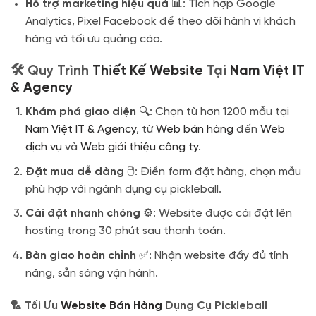
Hỗ trợ marketing hiệu quả
📊: Tích hợp Google
Analytics, Pixel Facebook để theo dõi hành vi khách
hàng và tối ưu quảng cáo.
🛠️ Quy Trình
Thiết Kế Website
Tại
Nam Việt IT
& Agency
Khám phá giao diện
🔍: Chọn từ hơn 1200 mẫu tại
Nam Việt IT & Agency
, từ
Web bán hàng
đến
Web
dịch vụ
và
Web giới thiệu công ty
.
Đặt mua dễ dàng
🖱️: Điền form đặt hàng, chọn mẫu
phù hợp với ngành dụng cụ pickleball.
Cài đặt nhanh chóng
⚙️: Website được cài đặt lên
hosting trong 30 phút sau thanh toán.
Bàn giao hoàn chỉnh
✅: Nhận website đầy đủ tính
năng, sẵn sàng vận hành.
🏸 Tối Ưu
Website Bán Hàng
Dụng Cụ Pickleball