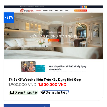
-21%
Thiết Kế Website Kiến Trúc Xây Dựng Nhà Đẹp
Giá
Giá
1.900.000
VND
1.500.000
VND
gốc
hiện
là:
tại
Xem thực tế
Xem chi tiết
1.900.000 VND.
là:
1.500.000 VND.