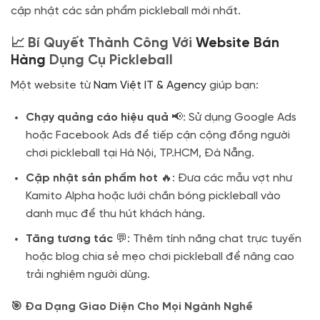
cập nhật các sản phẩm pickleball mới nhất.
📈 Bí Quyết Thành Công Với
Website Bán
Hàng
Dụng Cụ Pickleball
Một website từ
Nam Việt IT & Agency
giúp bạn:
Chạy quảng cáo hiệu quả
📢: Sử dụng Google Ads
hoặc Facebook Ads để tiếp cận cộng đồng người
chơi pickleball tại Hà Nội, TP.HCM, Đà Nẵng.
Cập nhật sản phẩm hot
🔥: Đưa các mẫu vợt như
Kamito Alpha hoặc lưới chắn bóng pickleball vào
danh mục để thu hút khách hàng.
Tăng tương tác
💬: Thêm tính năng chat trực tuyến
hoặc blog chia sẻ mẹo chơi pickleball để nâng cao
trải nghiệm người dùng.
🎯 Đa Dạng Giao Diện Cho Mọi Ngành Nghề