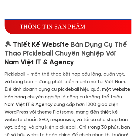
Hosting SSD 2GB
(+1.700.000 VND)
Miễn phí tên miền quốc tế .com .net khi mua
theme kèm hosting trong năm đầu sử dụng dịch vụ
THÔNG TIN SẢN PHẨM
hosting
🔰 MUA KÈM TÊN MIỀN
🎾
Thiết Kế Website
Bán Dụng Cụ Thể
Tên miền Quốc tế
(+350.000 VND)
Thao Pickleball Chuyên Nghiệp Với
Tên miền Việt Nam
(+600.000 VND)
Nam Việt IT & Agency
Pickleball – môn thể thao kết hợp cầu lông, quần vợt,
và bóng bàn – đang phát triển mạnh mẽ tại Việt Nam.
Để kinh doanh dụng cụ pickleball hiệu quả, một
website
bán hàng
chuyên nghiệp là công cụ không thể thiếu.
Nam Việt IT & Agency
cung cấp hơn 1200 giao diện
WordPress với theme Flatsome, mang đến
thiết kế
website
chuẩn SEO, responsive, và tối ưu cho shop bán
vợt, bóng, và phụ kiện pickleball. Chỉ trong 30 phút, bạn
sẽ sở hữu website hoàn chỉnh để chinh phục thị trường!