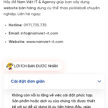
Hãy để
Nam Việt IT & Agency
giúp bạn xây dựng
website bán hàng
dụng cụ thể thao pickleball chuyên
nghiệp. Liên hệ ngay:
Hotline
: 0971.735.735
Email
:
info@namviet-it.com
Website
:
www.namviet-it.com
LỢI ÍCH BẠN ĐƯỢC NHẬN
Cài đặt đơn giản
Không còn nỗi lo lắng về việc cài đặt phức tạp.
Sản phẩm hoặc dịch vụ của chúng tôi được thiết
kế với sự dễ sử dụng là ưu tiên hàng đầu, giúp