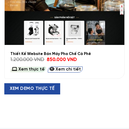
Thiết Kế Website Bán Máy Pha Chế Cà Phê
Giá
Giá
1.200.000
VND
850.000
VND
gốc
hiện
là:
tại
Xem thực tế
Xem chi tiết
1.200.000 VND.
là:
850.000 VND.
XEM DEMO THỰC TẾ