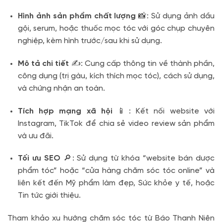
Hình ảnh sản phẩm chất lượng
📸: Sử dụng ảnh dầu
gội, serum, hoặc thuốc mọc tóc với góc chụp chuyên
nghiệp, kèm hình trước/sau khi sử dụng.
Mô tả chi tiết
✍️: Cung cấp thông tin về thành phần,
công dụng (trị gàu, kích thích mọc tóc), cách sử dụng,
và chứng nhận an toàn.
Tích hợp mạng xã hội
📱: Kết nối website với
Instagram, TikTok để chia sẻ video review sản phẩm
và ưu đãi.
Tối ưu SEO
🔎: Sử dụng từ khóa “website bán dược
phẩm tóc” hoặc “cửa hàng chăm sóc tóc online” và
liên kết đến Mỹ phẩm làm đẹp, Sức khỏe y tế, hoặc
Tin tức giới thiệu.
Tham khảo xu hướng chăm sóc tóc từ Báo Thanh Niên