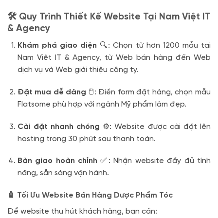
🛠️ Quy Trình Thiết Kế Website Tại Nam Việt IT
& Agency
Khám phá giao diện
🔍: Chọn từ hơn 1200 mẫu tại
Nam Việt IT & Agency, từ Web bán hàng đến Web
dịch vụ và Web giới thiệu công ty.
Đặt mua dễ dàng
🖱️: Điền form đặt hàng, chọn mẫu
Flatsome phù hợp với ngành Mỹ phẩm làm đẹp.
Cài đặt nhanh chóng
⚙️: Website được cài đặt lên
hosting trong 30 phút sau thanh toán.
Bàn giao hoàn chỉnh
✅: Nhận website đầy đủ tính
năng, sẵn sàng vận hành.
🧴 Tối Ưu Website Bán Hàng Dược Phẩm Tóc
Để website thu hút khách hàng, bạn cần: