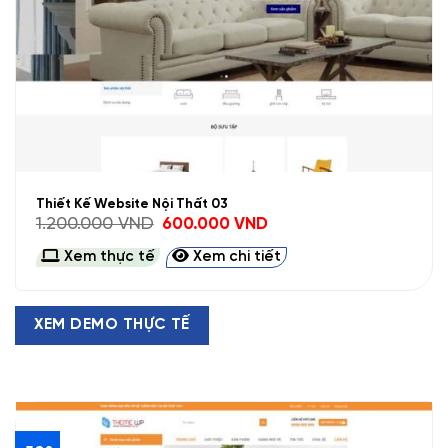
Thiết Kế Website Nội Thất 03
Giá
Giá
1.200.000
VND
600.000
VND
gốc
hiện
là:
tại
Xem thực tế
Xem chi tiết
1.200.000 VND.
là:
600.000 VND.
XEM DEMO THỰC TẾ