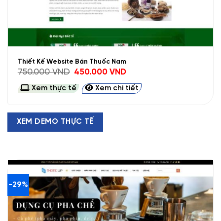
Thiết Kế Website Bán Thuốc Nam
Giá
Giá
750.000
VND
450.000
VND
gốc
hiện
là:
tại
Xem thực tế
Xem chi tiết
750.000 VND.
là:
450.000 VND.
XEM DEMO THỰC TẾ
-29%