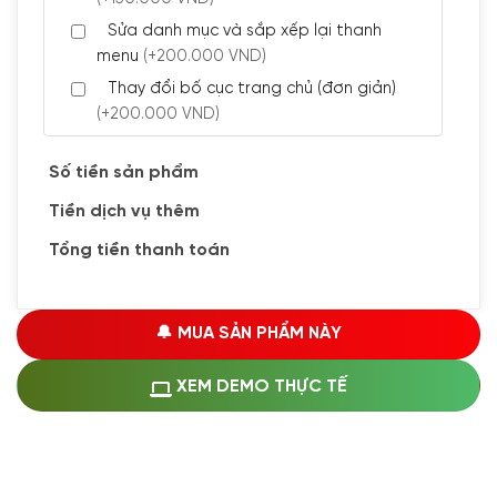
Sửa danh mục và sắp xếp lại thanh
menu
(+200.000 VND)
Thay đổi bố cục trang chủ (đơn giản)
(+200.000 VND)
Đăng 5 bài viết chuẩn seo
(+300.000 VND)
Số tiền sản phẩm
Tiền dịch vụ thêm
🔰 CÀI ĐẶT PLUGINS
Tổng tiền thanh toán
Cài đặt plugin theo yêu cầu
(+100.000 VND)
Cài plugin xử lý thanh toán tự động qua
🔔 MUA SẢN PHẨM NÀY
ngân hàng vietcombank, techcombank,
Zalopay, QR code...
(+1.500.000 VND)
XEM DEMO THỰC TẾ
🔰 MUA KÈM DỊCH VỤ
Hosting SSD 1GB
(+1.200.000 VND)
Hosting SSD 2GB
(+1.700.000 VND)