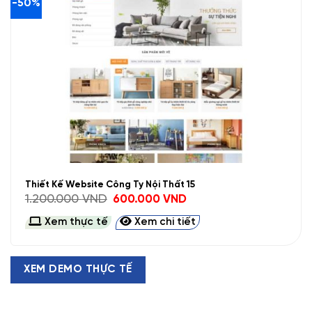
-50%
Thiết Kế Website Công Ty Nội Thất 15
Giá
Giá
1.200.000
VND
600.000
VND
gốc
hiện
là:
tại
Xem thực tế
Xem chi tiết
1.200.000 VND.
là:
600.000 VND.
XEM DEMO THỰC TẾ