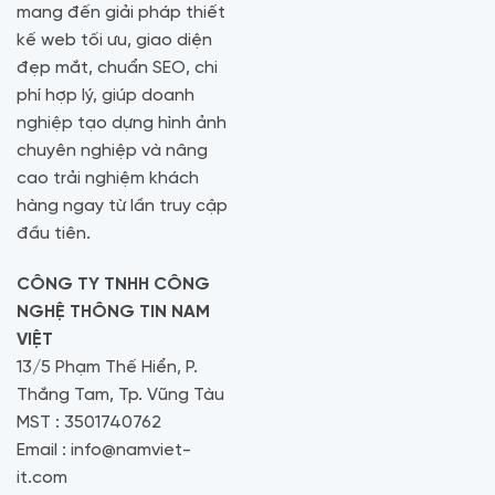
mang đến giải pháp thiết
kế web tối ưu, giao diện
đẹp mắt, chuẩn SEO, chi
phí hợp lý, giúp doanh
nghiệp tạo dựng hình ảnh
chuyên nghiệp và nâng
cao trải nghiệm khách
hàng ngay từ lần truy cập
đầu tiên.
CÔNG TY TNHH CÔNG
NGHỆ THÔNG TIN NAM
VIỆT
13/5 Phạm Thế Hiển, P.
Thắng Tam, Tp. Vũng Tàu
MST : 3501740762
Email : info@namviet-
it.com