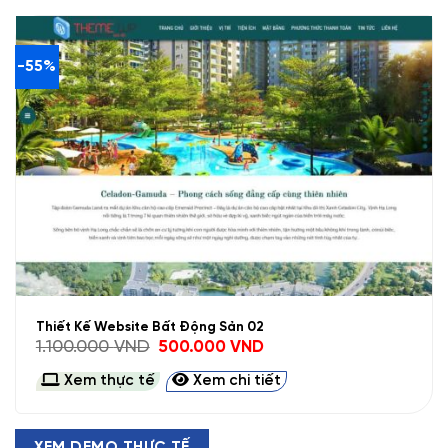
-55%
Thiết Kế Website Bất Động Sản 02
Giá
Giá
1.100.000
VND
500.000
VND
gốc
hiện
là:
tại
Xem thực tế
Xem chi tiết
1.100.000 VND.
là:
500.000 VND.