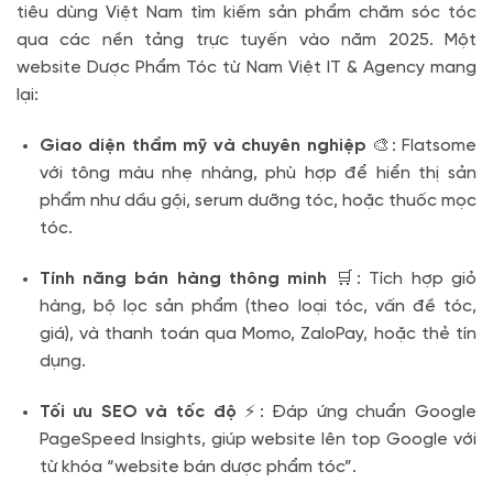
tiêu dùng Việt Nam tìm kiếm sản phẩm chăm sóc tóc
qua các nền tảng trực tuyến vào năm 2025. Một
website Dược Phẩm Tóc từ Nam Việt IT & Agency mang
lại:
Giao diện thẩm mỹ và chuyên nghiệp
🎨: Flatsome
với tông màu nhẹ nhàng, phù hợp để hiển thị sản
phẩm như dầu gội, serum dưỡng tóc, hoặc thuốc mọc
tóc.
Tính năng bán hàng thông minh
🛒: Tích hợp giỏ
hàng, bộ lọc sản phẩm (theo loại tóc, vấn đề tóc,
giá), và thanh toán qua Momo, ZaloPay, hoặc thẻ tín
dụng.
Tối ưu SEO và tốc độ
⚡: Đáp ứng chuẩn Google
PageSpeed Insights, giúp website lên top Google với
từ khóa “website bán dược phẩm tóc”.