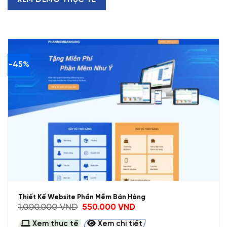
XEM DEMO THỰC TẾ
-45%
Thiết Kế Website Phần Mềm Bán Hàng
Giá
Giá
1.000.000
VND
550.000
VND
gốc
hiện
là:
tại
Xem thực tế
Xem chi tiết
1.000.000 VND.
là: