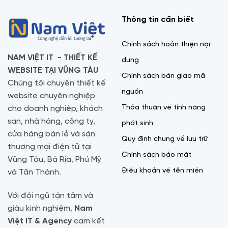
Thông tin cần biết
Chính sách hoàn thiện nội
NAM VIỆT IT - THIẾT KẾ
dung
WEBSITE TẠI VŨNG TÀU
Chính sách bàn giao mã
Chúng tôi chuyên thiết kế
nguồn
website chuyên nghiệp
Thỏa thuận về tính năng
cho doanh nghiệp, khách
sạn, nhà hàng, công ty,
phát sinh
cửa hàng bán lẻ và sàn
Quy định chung về lưu trữ
thương mại điện tử tại
Chính sách bảo mật
Vũng Tàu, Bà Rịa, Phú Mỹ
Điều khoản về tên miền
và Tân Thành.
Với đội ngũ tận tâm và
giàu kinh nghiệm,
Nam
Việt IT & Agency
cam kết