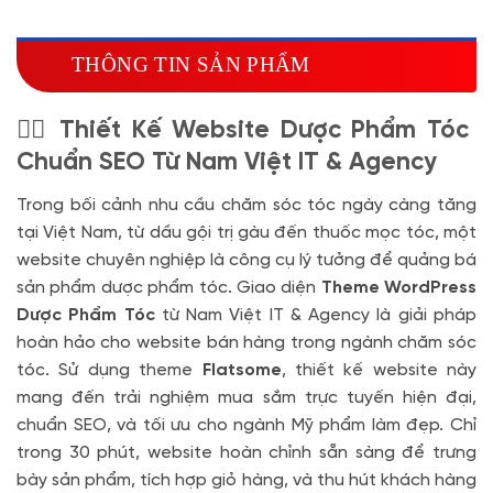
Miễn phí tên miền quốc tế .com .net khi mua
theme kèm hosting trong năm đầu sử dụng dịch vụ
THÔNG TIN SẢN PHẨM
hosting
🔰 MUA KÈM TÊN MIỀN
💆‍♀️ Thiết Kế Website Dược Phẩm Tóc
Tên miền Quốc tế
(+350.000 VND)
Chuẩn SEO Từ Nam Việt IT & Agency
Tên miền Việt Nam
(+600.000 VND)
Trong bối cảnh nhu cầu chăm sóc tóc ngày càng tăng
tại Việt Nam, từ dầu gội trị gàu đến thuốc mọc tóc, một
website chuyên nghiệp là công cụ lý tưởng để quảng bá
sản phẩm dược phẩm tóc. Giao diện
Theme WordPress
Dược Phẩm Tóc
từ Nam Việt IT & Agency là giải pháp
hoàn hảo cho website bán hàng trong ngành chăm sóc
tóc. Sử dụng theme
Flatsome
, thiết kế website này
mang đến trải nghiệm mua sắm trực tuyến hiện đại,
chuẩn SEO, và tối ưu cho ngành Mỹ phẩm làm đẹp. Chỉ
trong 30 phút, website hoàn chỉnh sẵn sàng để trưng
bày sản phẩm, tích hợp giỏ hàng, và thu hút khách hàng