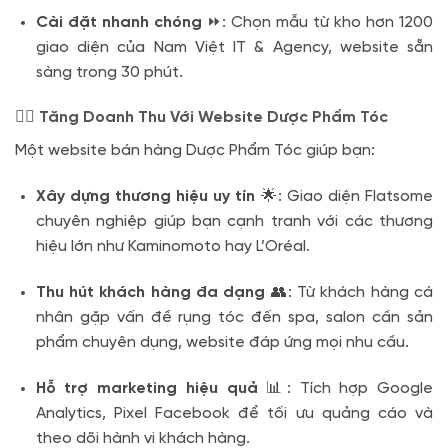
Cài đặt nhanh chóng
⏩: Chọn mẫu từ kho hơn 1200
giao diện của Nam Việt IT & Agency, website sẵn
sàng trong 30 phút.
💇‍♂️ Tăng Doanh Thu Với Website Dược Phẩm Tóc
Một website bán hàng Dược Phẩm Tóc giúp bạn:
Xây dựng thương hiệu uy tín
🌟: Giao diện Flatsome
chuyên nghiệp giúp bạn cạnh tranh với các thương
hiệu lớn như Kaminomoto hay L’Oréal.
Thu hút khách hàng đa dạng
👥: Từ khách hàng cá
nhân gặp vấn đề rụng tóc đến spa, salon cần sản
phẩm chuyên dụng, website đáp ứng mọi nhu cầu.
Hỗ trợ marketing hiệu quả
📊: Tích hợp Google
Analytics, Pixel Facebook để tối ưu quảng cáo và
theo dõi hành vi khách hàng.