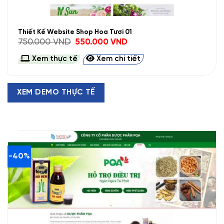
Thiết Kế Website Shop Hoa Tươi 01
Giá
Giá
750.000
VND
550.000
VND
gốc
hiện
là:
tại
Xem thực tế
Xem chi tiết
750.000 VND.
là:
550.000 VND.
XEM DEMO THỰC TẾ
-40%