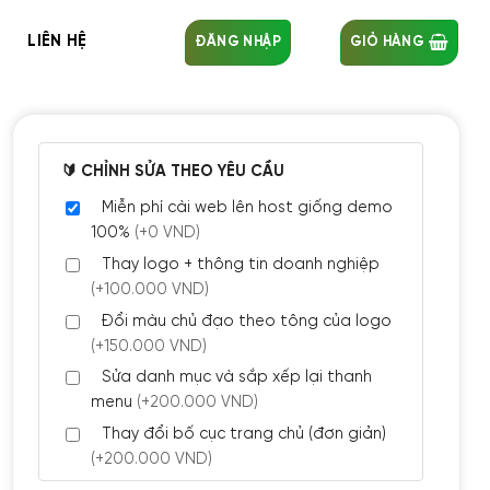
LIÊN HỆ
ĐĂNG NHẬP
GIỎ HÀNG
🔰 CHỈNH SỬA THEO YÊU CẦU
Miễn phí cài web lên host giống demo
100%
(+0 VND)
Thay logo + thông tin doanh nghiệp
(+100.000 VND)
Đổi màu chủ đạo theo tông của logo
(+150.000 VND)
Sửa danh mục và sắp xếp lại thanh
menu
(+200.000 VND)
Thay đổi bố cục trang chủ (đơn giản)
(+200.000 VND)