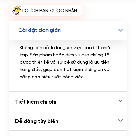
Tên miền Quốc tế
(+350.000 VND)
LỢI ÍCH BẠN ĐƯỢC NHẬN
Tên miền Việt Nam
(+600.000 VND)
Cài đặt đơn giản
Không còn nỗi lo lắng về việc cài đặt phức
tạp. Sản phẩm hoặc dịch vụ của chúng tôi
được thiết kế với sự dễ sử dụng là ưu tiên
hàng đầu, giúp bạn tiết kiệm thời gian và
nâng cao hiệu suất công việc.
Tiết kiệm chi phí
Dễ dàng tùy biến