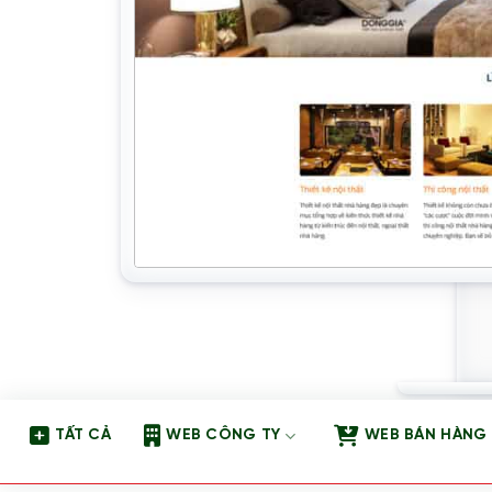
TẤT CẢ
WEB CÔNG TY
WEB BÁN HÀNG