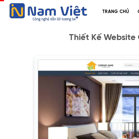
Bỏ
qua
TRANG CHỦ
nội
dung
Thiết Kế Website 