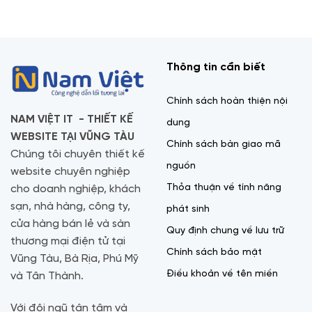
Thông tin cần biết
Chính sách hoàn thiện nội
NAM VIỆT IT - THIẾT KẾ
dung
WEBSITE TẠI VŨNG TÀU
Chính sách bàn giao mã
Chúng tôi chuyên thiết kế
nguồn
website chuyên nghiệp
Thỏa thuận về tính năng
cho doanh nghiệp, khách
sạn, nhà hàng, công ty,
phát sinh
cửa hàng bán lẻ và sàn
Quy định chung về lưu trữ
thương mại điện tử tại
Chính sách bảo mật
Vũng Tàu, Bà Rịa, Phú Mỹ
Điều khoản về tên miền
và Tân Thành.
Với đội ngũ tận tâm và