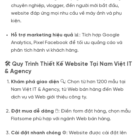
chuyên nghiệp, vlogger, đến người mới bắt đầu,
website đáp ứng mọi nhu cầu về máy ảnh và phụ
kiện.
Hỗ trợ marketing hiệu quả
📊: Tích hợp Google
Analytics, Pixel Facebook để tối ưu quảng cáo và
phân tích hành vi khách hàng.
🛠️ Quy Trình Thiết Kế Website Tại Nam Việt IT
& Agency
Khám phá giao diện
🔍: Chọn từ hơn 1200 mẫu tại
Nam Việt IT & Agency, từ Web bán hàng đến Web
dịch vụ và Web giới thiệu công ty.
Đặt mua dễ dàng
🖱️: Điền form đặt hàng, chọn mẫu
Flatsome phù hợp với ngành Web bán hàng.
Cài đặt nhanh chóng
⚙️: Website được cài đặt lên