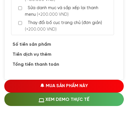
Sửa danh mục và sắp xếp lại thanh
menu
(+200.000 VND)
Thay đổi bố cục trang chủ (đơn giản)
(+200.000 VND)
Đăng 5 bài viết chuẩn seo
(+300.000 VND)
Số tiền sản phẩm
Tiền dịch vụ thêm
🔰 CÀI ĐẶT PLUGINS
Tổng tiền thanh toán
Cài đặt plugin theo yêu cầu
(+100.000 VND)
Cài plugin xử lý thanh toán tự động qua
🔔 MUA SẢN PHẨM NÀY
ngân hàng vietcombank, techcombank,
Zalopay, QR code...
(+1.500.000 VND)
XEM DEMO THỰC TẾ
🔰 MUA KÈM DỊCH VỤ
Hosting SSD 1GB
(+1.200.000 VND)
Hosting SSD 2GB
(+1.700.000 VND)