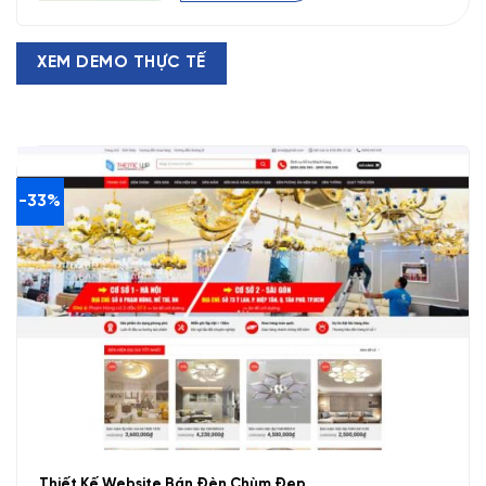
650.000 VND.
XEM DEMO THỰC TẾ
-33%
Thiết Kế Website Bán Đèn Chùm Đẹp