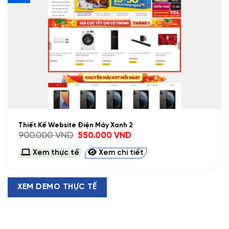
Thiết Kế Website Điện Máy Xanh 2
Giá
Giá
900.000
VND
550.000
VND
gốc
hiện
là:
tại
Xem thực tế
Xem chi tiết
900.000 VND.
là:
550.000 VND.
XEM DEMO THỰC TẾ