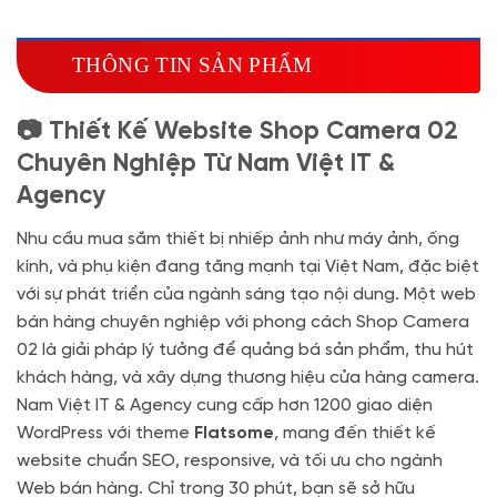
Miễn phí tên miền quốc tế .com .net khi mua
theme kèm hosting trong năm đầu sử dụng dịch vụ
THÔNG TIN SẢN PHẨM
hosting
🔰 MUA KÈM TÊN MIỀN
📷 Thiết Kế Website Shop Camera 02
Tên miền Quốc tế
(+350.000 VND)
Chuyên Nghiệp Từ Nam Việt IT &
Tên miền Việt Nam
(+600.000 VND)
Agency
Nhu cầu mua sắm thiết bị nhiếp ảnh như máy ảnh, ống
kính, và phụ kiện đang tăng mạnh tại Việt Nam, đặc biệt
với sự phát triển của ngành sáng tạo nội dung. Một web
bán hàng chuyên nghiệp với phong cách Shop Camera
02 là giải pháp lý tưởng để quảng bá sản phẩm, thu hút
khách hàng, và xây dựng thương hiệu cửa hàng camera.
Nam Việt IT & Agency cung cấp hơn 1200 giao diện
WordPress với theme
Flatsome
, mang đến thiết kế
website chuẩn SEO, responsive, và tối ưu cho ngành
Web bán hàng. Chỉ trong 30 phút, bạn sẽ sở hữu