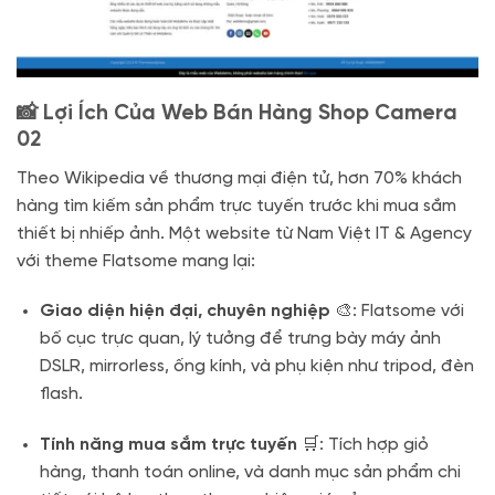
📸 Lợi Ích Của Web Bán Hàng Shop Camera
02
Theo Wikipedia về thương mại điện tử, hơn 70% khách
hàng tìm kiếm sản phẩm trực tuyến trước khi mua sắm
thiết bị nhiếp ảnh. Một website từ Nam Việt IT & Agency
với theme Flatsome mang lại:
Giao diện hiện đại, chuyên nghiệp
🎨: Flatsome với
bố cục trực quan, lý tưởng để trưng bày máy ảnh
DSLR, mirrorless, ống kính, và phụ kiện như tripod, đèn
flash.
Tính năng mua sắm trực tuyến
🛒: Tích hợp giỏ
hàng, thanh toán online, và danh mục sản phẩm chi