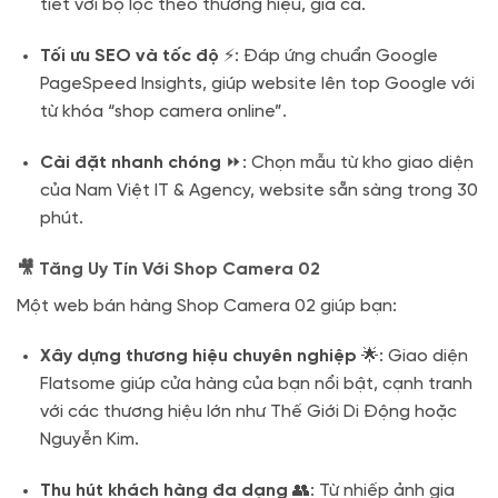
tiết với bộ lọc theo thương hiệu, giá cả.
Tối ưu SEO và tốc độ
⚡: Đáp ứng chuẩn Google
PageSpeed Insights, giúp website lên top Google với
từ khóa “shop camera online”.
Cài đặt nhanh chóng
⏩: Chọn mẫu từ kho giao diện
của Nam Việt IT & Agency, website sẵn sàng trong 30
phút.
🎥 Tăng Uy Tín Với Shop Camera 02
Một web bán hàng Shop Camera 02 giúp bạn:
Xây dựng thương hiệu chuyên nghiệp
🌟: Giao diện
Flatsome giúp cửa hàng của bạn nổi bật, cạnh tranh
với các thương hiệu lớn như Thế Giới Di Động hoặc
Nguyễn Kim.
Thu hút khách hàng đa dạng
👥: Từ nhiếp ảnh gia