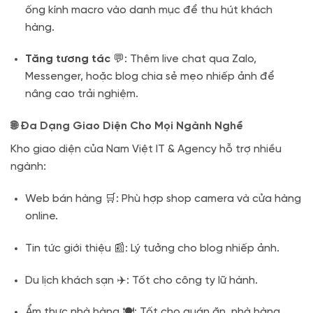
ống kính macro vào danh mục để thu hút khách
hàng.
Tăng tương tác
💬: Thêm live chat qua Zalo,
Messenger, hoặc blog chia sẻ mẹo nhiếp ảnh để
nâng cao trải nghiệm.
🌐 Đa Dạng Giao Diện Cho Mọi Ngành Nghề
Kho giao diện của Nam Việt IT & Agency hỗ trợ nhiều
ngành:
Web bán hàng 🛒: Phù hợp shop camera và cửa hàng
online.
Tin tức giới thiệu 📰: Lý tưởng cho blog nhiếp ảnh.
Du lịch khách sạn ✈️: Tốt cho công ty lữ hành.
Ẩm thực nhà hàng 🍽️: Tốt cho quán ăn, nhà hàng.