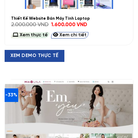
Thiết Kế Website Bán Máy Tính Laptop
Giá
Giá
2.000.000
VND
1.600.000
VND
gốc
hiện
là:
tại
Xem thực tế
Xem chi tiết
2.000.000 VND.
là:
1.600.000 VND.
XEM DEMO THỰC TẾ
-33%