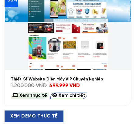
-58%
Thiết Kế Website Điện Máy VIP Chuyên Nghiệp
Giá
Giá
1.200.000
VND
499.999
VND
gốc
hiện
là:
tại
Xem thực tế
Xem chi tiết
1.200.000 VND.
là:
499.999 VND.
XEM DEMO THỰC TẾ