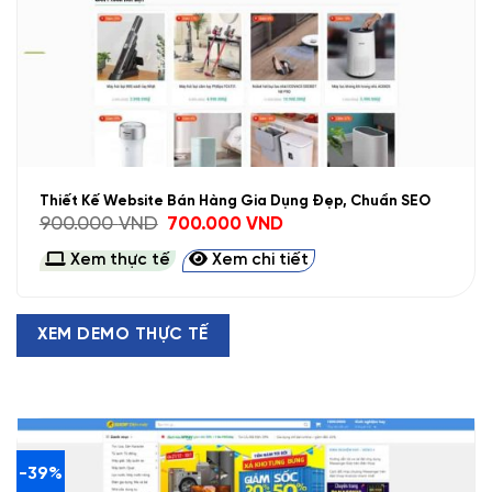
Thiết Kế Website Bán Hàng Gia Dụng Đẹp, Chuẩn SEO
Giá
Giá
900.000
VND
700.000
VND
gốc
hiện
là:
tại
Xem thực tế
Xem chi tiết
900.000 VND.
là:
700.000 VND.
XEM DEMO THỰC TẾ
-39%