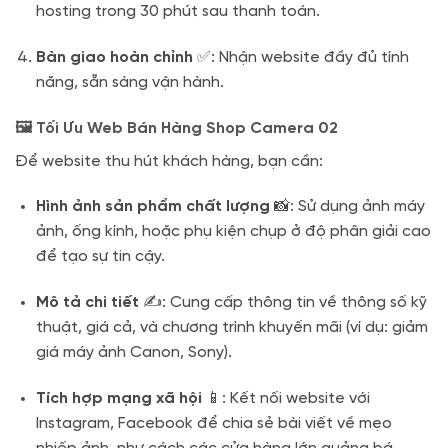
hosting trong 30 phút sau thanh toán.
Bàn giao hoàn chỉnh
✅: Nhận website đầy đủ tính
năng, sẵn sàng vận hành.
🖼️ Tối Ưu Web Bán Hàng Shop Camera 02
Để website thu hút khách hàng, bạn cần:
Hình ảnh sản phẩm chất lượng
📸: Sử dụng ảnh máy
ảnh, ống kính, hoặc phụ kiện chụp ở độ phân giải cao
để tạo sự tin cậy.
Mô tả chi tiết
✍️: Cung cấp thông tin về thông số kỹ
thuật, giá cả, và chương trình khuyến mãi (ví dụ: giảm
giá máy ảnh Canon, Sony).
Tích hợp mạng xã hội
📱: Kết nối website với
Instagram, Facebook để chia sẻ bài viết về mẹo