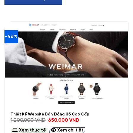
-46%
Thiết Kế Website Bán Đồng Hồ Cao Cấp
Giá
Giá
1.200.000
VND
650.000
VND
gốc
hiện
là:
tại
Xem thực tế
Xem chi tiết
1.200.000 VND.
là: