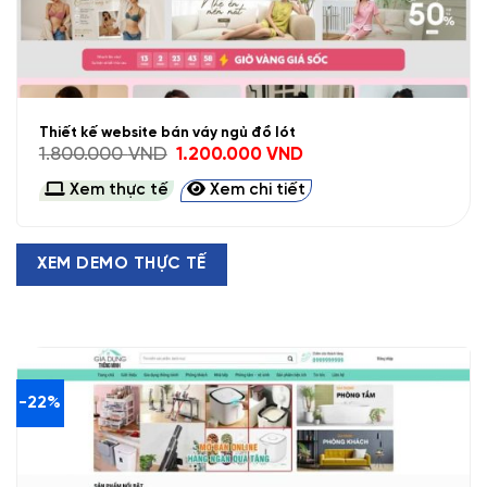
Thiết kế website bán váy ngủ đồ lót
Giá
Giá
1.800.000
VND
1.200.000
VND
gốc
hiện
là:
tại
Xem thực tế
Xem chi tiết
1.800.000 VND.
là:
1.200.000 VND.
XEM DEMO THỰC TẾ
-22%