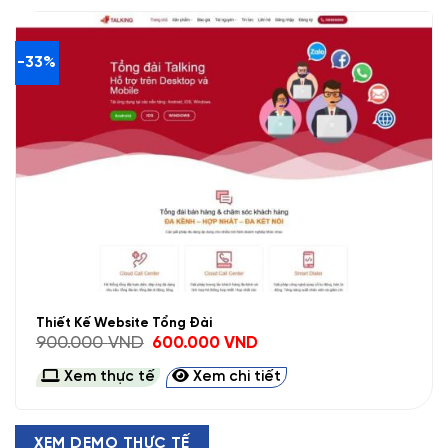
-33%
Thiết Kế Website Tổng Đài
Giá
Giá
900.000
VND
600.000
VND
gốc
hiện
là:
tại
Xem thực tế
Xem chi tiết
900.000 VND.
là:
600.000 VND.
XEM DEMO THỰC TẾ