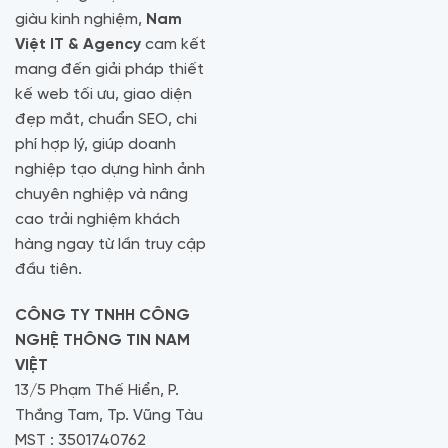
giàu kinh nghiệm,
Nam
Việt IT & Agency
cam kết
mang đến giải pháp thiết
kế web tối ưu, giao diện
đẹp mắt, chuẩn SEO, chi
phí hợp lý, giúp doanh
nghiệp tạo dựng hình ảnh
chuyên nghiệp và nâng
cao trải nghiệm khách
hàng ngay từ lần truy cập
đầu tiên.
CÔNG TY TNHH CÔNG
NGHỆ THÔNG TIN NAM
VIỆT
13/5 Phạm Thế Hiển, P.
Thắng Tam, Tp. Vũng Tàu
MST : 3501740762