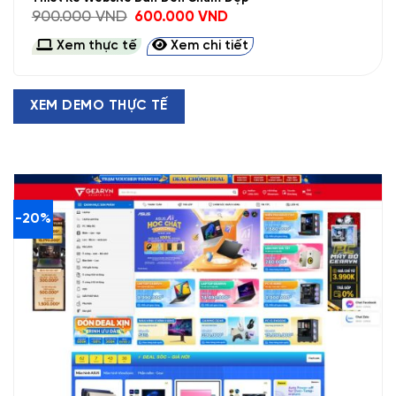
Giá
Giá
900.000
VND
600.000
VND
gốc
hiện
là:
tại
Xem thực tế
Xem chi tiết
900.000 VND.
là:
600.000 VND.
XEM DEMO THỰC TẾ
-20%