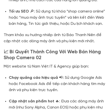
nhiếp ảnh, như cách các cửa hàng lớn quảng bá.
Tối ưu SEO
🔎: Sử dụng từ khóa “shop camera online”
hoặc “mua máy ảnh trực tuyến” và liên kết đến Web
bán hàng, Tin tức giới thiệu, hoặc Du lịch khách sạn.
Tham khảo xu hướng nhiếp ảnh từ Báo Thanh Niên để
cập nhật các dòng máy ảnh và phụ kiện mới nhất.
📈 Bí Quyết Thành Công Với Web Bán Hàng
Shop Camera 02
Một website từ Nam Việt IT & Agency giúp bạn:
Chạy quảng cáo hiệu quả
📢: Sử dụng Google Ads
hoặc Facebook Ads để tiếp cận khách hàng tìm máy
ảnh và phụ kiện trực tuyến.
Cập nhật sản phẩm hot
🔥: Đưa các dòng máy ảnh
mới (như Sony Alpha, Canon EOS) hoặc phụ kiện như